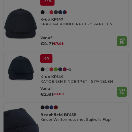
-33%
K-up KP147
SNAPBACK KINDERPET - 5 PANELEN
Vanaf:
€4.71
€7.08
-6%
+5
K-up KP149
KATOENEN KINDERPET - 5 PANELEN
Vanaf:
€2.81
€3.00
Beechfield BF45B
Kinder Wintermuts met Stijlvolle Flap