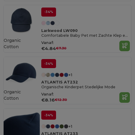
-34%
Larkwood LW090
Comfortabele Baby Pet met Zachte Klep en Elastische Achterkant
Organic
Vanaf:
Cotton
€4.84
€7.30
-34%
+1
ATLANTIS AT232
Organische Kinderpet Stedelijke Mode
Organic
Vanaf:
Cotton
€8.16
€12.30
-34%
+1
ATLANTIS AT233