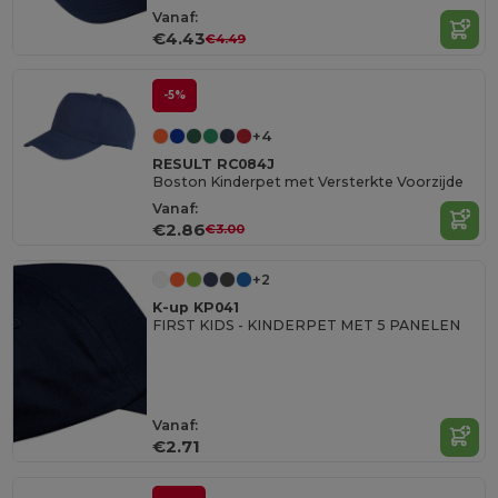
Vanaf:
€4.43
€4.49
-5%
+4
RESULT RC084J
Boston Kinderpet met Versterkte Voorzijde
Vanaf:
€2.86
€3.00
+2
K-up KP041
FIRST KIDS - KINDERPET MET 5 PANELEN
Vanaf:
€2.71