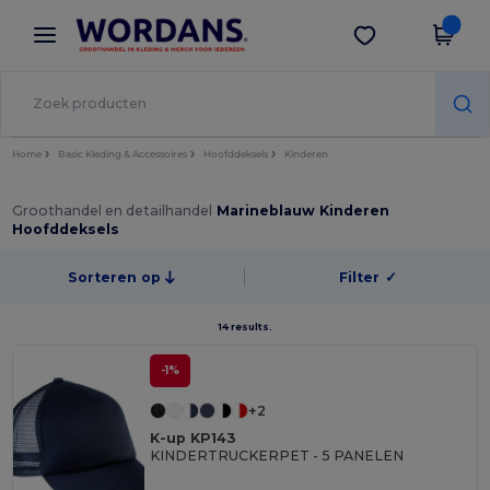
×
Wordans-app
Download app
Betere prijzen in de app!
Home
Basic Kleding & Accessoires
Hoofddeksels
Kinderen
Groothandel en detailhandel
Marineblauw Kinderen
Hoofddeksels
Sorteren op
Filter
✓
14 results.
-1%
+2
K-up KP143
KINDERTRUCKERPET - 5 PANELEN