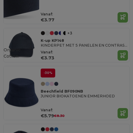
Vanaf:
€3.77
+3
K-up KP148
KINDERPET MET 5 PANELEN EN CONTRASTERENDE BIES
Organic
Vanaf:
Cotton
€3.73
-30%
Beechfield BF090NB
JUNIOR BIOKATOENEN EMMERHOED
Vanaf:
€5.79
€8.30