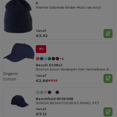
K
Warme Gebreide Kinder Muts van Acryl
Vanaf:
€3.92
-11%
+4
Result RC084J
Boston Junior Kinderpet met Verstelbare Sluiting
Organic
Vanaf:
Cotton
€2.86
€3.22
Beechfield BF063NB
JUNIOR BIOKATOENEN 5 PANEL PET
Vanaf:
€7.12