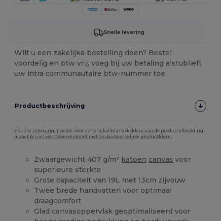
Snelle levering
Wilt u een zakelijke bestelling doen? Bestel
voordelig en btw vrij, voeg bij uw betaling alstublieft
uw intra communautaire btw-nummer toe.
Productbeschrijving
Houd er rekening mee dat door schermkalibratie de kleur van de productafbeelding
mogelijk niet exact overeenkomt met de daadwerkelijke productkleur.
Zwaargewicht 407 g/m²
katoen
canvas
voor
superieure sterkte
Grote capaciteit van 19L met 13cm zijvouw
Twee brede handvatten voor optimaal
draagcomfort
Glad canvasoppervlak geoptimaliseerd voor