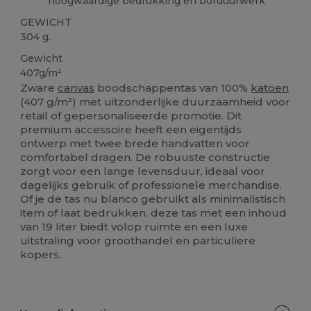
hoogwaardige bedrukking en borduurwerk
GEWICHT
304 g.
Gewicht
407g/m²
Zware
canvas
boodschappentas van 100%
katoen
(407 g/m²) met uitzonderlijke duurzaamheid voor
retail of gepersonaliseerde promotie. Dit
premium accessoire heeft een eigentijds
ontwerp met twee brede handvatten voor
comfortabel dragen. De robuuste constructie
zorgt voor een lange levensduur, ideaal voor
dagelijks gebruik of professionele merchandise.
Of je de tas nu blanco gebruikt als minimalistisch
item of laat bedrukken, deze tas met een inhoud
van 19 liter biedt volop ruimte en een luxe
uitstraling voor groothandel en particuliere
kopers.