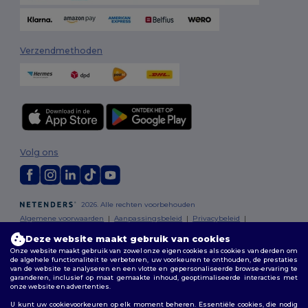
Verzendmethoden
Volg ons
2026. Alle rechten voorbehouden
Algemene voorwaarden
|
Aanpassingsbeleid
|
Privacybeleid
|
Cookiebeleid
|
Sitemap
Deze website maakt gebruik van cookies
Onze website maakt gebruik van zowel onze eigen cookies als cookies van derden om
Bruxelles
|
Anvers
|
Mortsel
|
Malines
|
Lierre
|
Turnhout
|
Geel
|
de algehele functionaliteit te verbeteren, uw voorkeuren te onthouden, de prestaties
van de website te analyseren en een vlotte en gepersonaliseerde browse-ervaring te
Herentals
|
Hoogstraten
|
Bruges
garanderen, inclusief op maat gemaakte inhoud, geoptimaliseerde interacties met
onze website en advertenties.
U kunt uw cookievoorkeuren op elk moment beheren. Essentiële cookies, die nodig