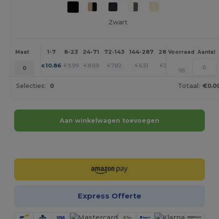
Zwart
1-7
8-23
24-71
72-143
144-287
288 +
Meer
Maat
Voorraad
Aantal
+
10.86
9.99
8.69
7.82
6.51
5.65
€
€
€
€
€
€
0
95
Selecties:
0
Totaal:
€0.0
Aan winkelwagen toevoegen
Personaliseer het!
Express Offerte