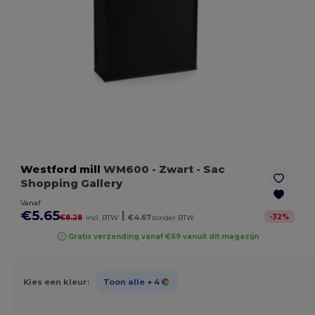
Westford mill
WM600
- Zwart
- Sac
Shopping Gallery
Vanaf
€5.65
|
-
32
%
€8.28
incl. BTW
€4.67
zonder BTW
Gratis verzending vanaf €69 vanuit dit magazijn
Kies een kleur:
Toon alle
+ 4