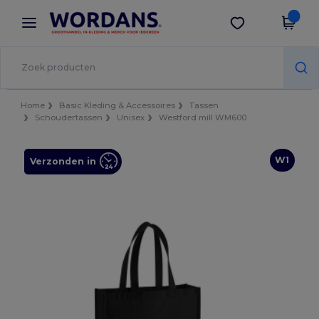
×
Wordans-app
Download app
Betere prijzen in de app!
Home
Basic Kleding & Accessoires
Tassen
Schoudertassen
Unisex
Westford mill WM600
W1
Verzonden in