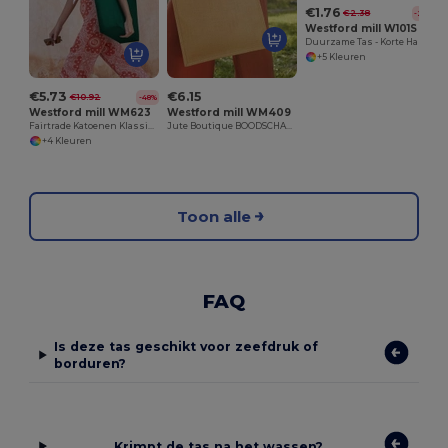
€1.76
€2.38
-26%
Westford mill W101S
Duurzame Tas - Korte Handgrepen
+5 Kleuren
€5.73
€6.15
€10.92
-48%
Westford mill WM623
Westford mill WM409
Fairtrade Katoenen Klassieke Boodschappen Tas
Jute Boutique BOODSCHAPPENTAS
+4 Kleuren
Toon alle
FAQ
Is deze tas geschikt voor zeefdruk of
borduren?
Krimpt de tas na het wassen?