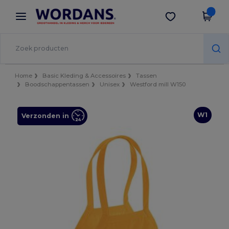
×
Wordans-app
Download app
Betere prijzen in de app!
Home
Basic Kleding & Accessoires
Tassen
Boodschappentassen
Unisex
Westford mill W150
W1
Verzonden in