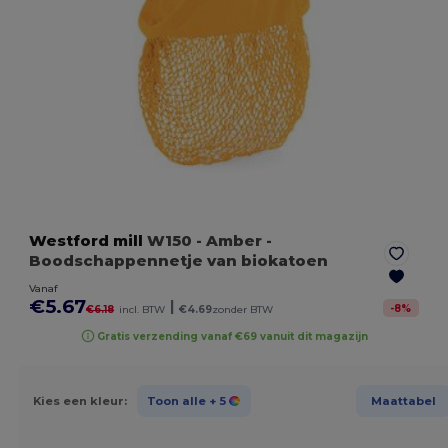
Westford mill
W150
- Amber
-
Boodschappennetje van biokatoen
Vanaf
€5.67
|
-
8
%
€6.18
incl. BTW
€4.69
zonder BTW
Gratis verzending vanaf €69 vanuit dit magazijn
Kies een kleur:
Toon alle
+ 5
Maattabel