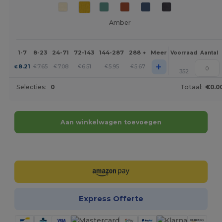
Amber
1-7
8-23
24-71
72-143
144-287
288 +
Meer
Voorraad
Aantal
+
8.21
7.65
7.08
6.51
5.95
5.67
€
€
€
€
€
€
352
Selecties:
0
Totaal:
€0.0
Aan winkelwagen toevoegen
Personaliseer het!
Express Offerte