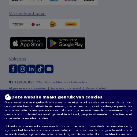
Verzendmethoden
Volg ons
2026. Alle rechten voorbehouden
Algemene voorwaarden
|
Aanpassingsbeleid
|
Privacybeleid
|
Cookiebeleid
|
Sitemap
Deze website maakt gebruik van cookies
Onze website maakt gebruik van zowel onze eigen cookies als cookies van derden om
de algehele functionaliteit te verbeteren, uw voorkeuren te onthouden, de prestaties
Bruxelles
|
Anvers
|
Mortsel
|
Malines
|
Lierre
|
Turnhout
|
Geel
|
van de website te analyseren en een vlotte en gepersonaliseerde browse-ervaring te
Herentals
|
Hoogstraten
|
Bruges
garanderen, inclusief op maat gemaakte inhoud, geoptimaliseerde interacties met
onze website en advertenties.
U kunt uw cookievoorkeuren op elk moment beheren. Essentiële cookies, die nodig
zijn voor het functioneren van de website, kunnen niet worden uitgeschakeld omdat
ze noodzakelijk zijn voor de correcte werking van de website. U kunt echter kiezen of u