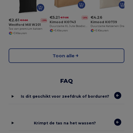
€5.21
€4.26
€7.06
-26%
€2.61
€3.66
-29%
Kimood KI0743
Kimood KI0739
Westford Mill W201
Duurzame XL Jute Boodschappentas
Duurzame Katoenen Draagtas voor Bedrukking
Tas van premium katoen
+5 Kleuren
+5 Kleuren
+3 Kleuren
Toon alle
FAQ
Is dit geschikt voor zeefdruk of borduren?
Krimpt de tas na het wassen?