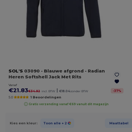
SOL'S
03090
- Blauwe afgrond
- Radian
Heren Softshell Jack Met Rits
Vanaf
€21.83
|
-
37
%
€34.92
incl. BTW
€18.04
zonder BTW
5.0
1 Beoordelingen
Gratis verzending vanaf €69 vanuit dit magazijn
Kies een kleur:
Toon alle
+ 2
Maattabel