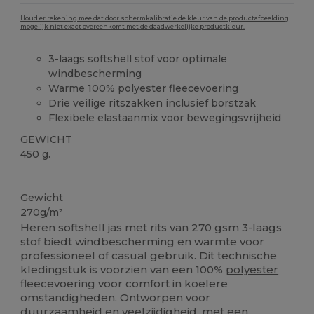
Houd er rekening mee dat door schermkalibratie de kleur van de productafbeelding
mogelijk niet exact overeenkomt met de daadwerkelijke productkleur.
3-laags softshell stof voor optimale
windbescherming
Warme 100%
polyester
fleecevoering
Drie veilige ritszakken inclusief borstzak
Flexibele elastaanmix voor bewegingsvrijheid
GEWICHT
450 g.
Ruime voorraad
Gewicht
270g/m²
Heren softshell jas met rits van 270 gsm 3-laags
stof biedt windbescherming en warmte voor
professioneel of casual gebruik. Dit technische
kledingstuk is voorzien van een 100%
polyester
fleecevoering voor comfort in koelere
omstandigheden. Ontworpen voor
duurzaamheid en veelzijdigheid, met een