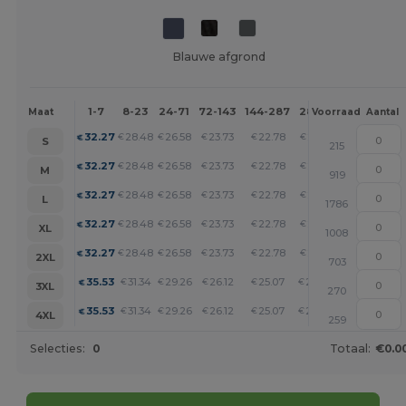
Blauwe afgrond
1-7
8-23
24-71
72-143
144-287
288 +
Meer
Maat
Voorraad
Aantal
+
32.27
28.48
26.58
23.73
22.78
21.83
€
€
€
€
€
€
S
215
+
32.27
28.48
26.58
23.73
22.78
21.83
€
€
€
€
€
€
M
919
+
32.27
28.48
26.58
23.73
22.78
21.83
€
€
€
€
€
€
L
1786
+
32.27
28.48
26.58
23.73
22.78
21.83
€
€
€
€
€
€
XL
1008
+
32.27
28.48
26.58
23.73
22.78
21.83
€
€
€
€
€
€
2XL
703
+
35.53
31.34
29.26
26.12
25.07
24.03
€
€
€
€
€
€
3XL
270
+
35.53
31.34
29.26
26.12
25.07
24.03
€
€
€
€
€
€
4XL
259
Selecties:
0
Totaal:
€0.0