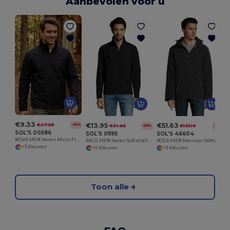
Aanbevolen voor u
€9.33
€13.95
€51.63
€27.58
-66%
€34.66
€133.19
-60%
-61%
SOL'S 00586
SOL'S 01195
SOL'S 46604
NOVA MEN Heren Micro Fleece Jas Met Rits
RACE MEN Heren Softshell Jas Met Ritssluiting
ROCK MEN Mannen Softshell Winterjas
+3 Kleuren
+5 Kleuren
+3 Kleuren
Toon alle