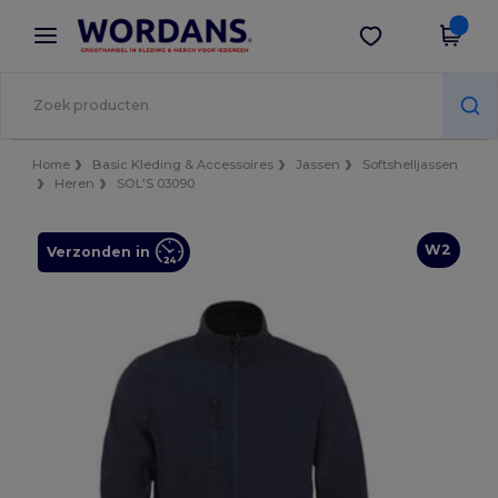
×
Wordans-app
Download app
Betere prijzen in de app!
Home
Basic Kleding & Accessoires
Jassen
Softshelljassen
Heren
SOL'S 03090
W2
Verzonden in