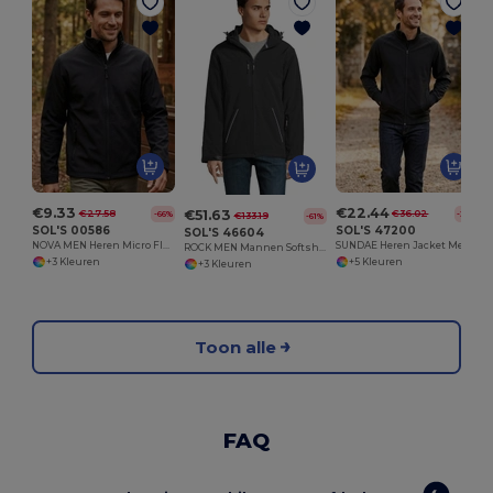
€9.33
€22.44
€51.63
€27.58
€36.02
-66%
-38%
€133.19
-61%
SOL'S 00586
SOL'S 47200
SOL'S 46604
NOVA MEN Heren Micro Fleece Jas Met Rits
SUNDAE Heren Jacket Met Ritssluiting
ROCK MEN Mannen Softshell Winterjas
+3 Kleuren
+5 Kleuren
+3 Kleuren
Toon alle
FAQ