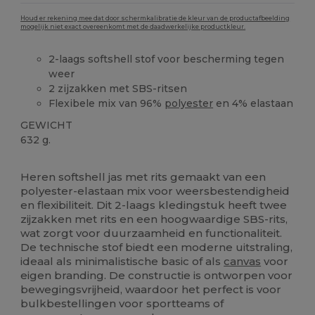
Houd er rekening mee dat door schermkalibratie de kleur van de productafbeelding
mogelijk niet exact overeenkomt met de daadwerkelijke productkleur.
2-laags softshell stof voor bescherming tegen
weer
2 zijzakken met SBS-ritsen
Flexibele mix van 96%
polyester
en 4% elastaan
GEWICHT
632 g.
Ruime voorraad
Heren softshell jas met rits gemaakt van een
polyester-elastaan mix voor weersbestendigheid
en flexibiliteit. Dit 2-laags kledingstuk heeft twee
zijzakken met rits en een hoogwaardige SBS-rits,
wat zorgt voor duurzaamheid en functionaliteit.
De technische stof biedt een moderne uitstraling,
ideaal als minimalistische basic of als
canvas
voor
eigen branding. De constructie is ontworpen voor
bewegingsvrijheid, waardoor het perfect is voor
bulkbestellingen voor sportteams of