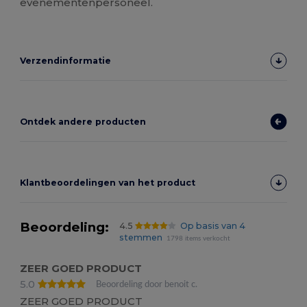
evenementenpersoneel.
Verzendinformatie
Ontdek andere producten
Klantbeoordelingen van het product
Beoordeling:
4.5
Op basis van 4
stemmen
1798 items verkocht
ZEER GOED PRODUCT
5.0
Beoordeling door benoit c.
ZEER GOED PRODUCT