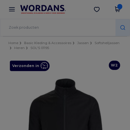
×
Wordans-app
Download app
Betere prijzen in de app!
Home
Basic Kleding & Accessoires
Jassen
Softshelljassen
Heren
SOL'S 01195
W2
Verzonden in