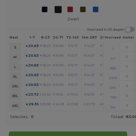
Zwart
Voorraad In 53 dagen
1-7
8-23
24-71
72-143
144-287
288 +
Meer
Maat
Voorraad
Aantal
+
20.63
18.20
16.99
15.17
14.57
13.95
€
€
€
€
€
€
S
1
+
20.63
18.20
16.99
15.17
14.57
13.95
€
€
€
€
€
€
M
40
+
20.63
18.20
16.99
15.17
14.57
13.95
€
€
€
€
€
€
L
986
+
20.63
18.20
16.99
15.17
14.57
13.95
€
€
€
€
€
€
XL
2908
+
20.63
18.20
16.99
15.17
14.57
13.95
€
€
€
€
€
€
2XL
1014
+
23.72
20.92
19.54
17.44
16.74
16.05
€
€
€
€
€
€
3XL
758
+
29.35
25.90
24.18
21.58
20.72
19.86
€
€
€
€
€
€
4XL
154
Selecties:
0
Totaal:
€0.0