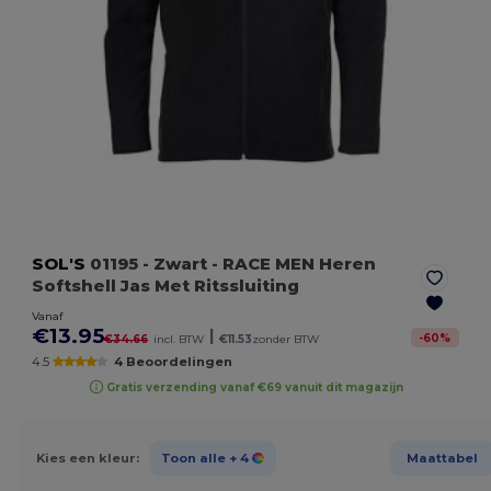
SOL'S
01195
- Zwart
- RACE MEN Heren
Softshell Jas Met Ritssluiting
Vanaf
€13.95
|
-
60
%
€34.66
incl. BTW
€11.53
zonder BTW
4.5
4 Beoordelingen
Gratis verzending vanaf €69 vanuit dit magazijn
Kies een kleur:
Toon alle
+ 4
Maattabel