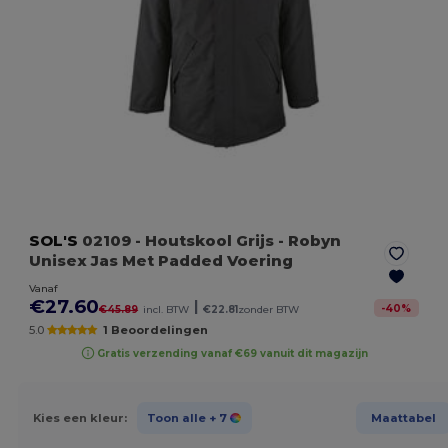
SOL'S
02109
- Houtskool Grijs
- Robyn
Unisex Jas Met Padded Voering
Vanaf
€27.60
|
-
40
%
€45.89
incl. BTW
€22.81
zonder BTW
5.0
1 Beoordelingen
Gratis verzending vanaf €69 vanuit dit magazijn
Kies een kleur:
Toon alle
+ 7
Maattabel