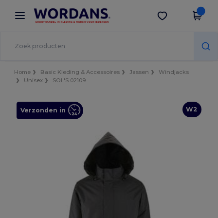
×
Wordans-app
Download app
Betere prijzen in de app!
Home
Basic Kleding & Accessoires
Jassen
Windjacks
Unisex
SOL'S 02109
W2
Verzonden in