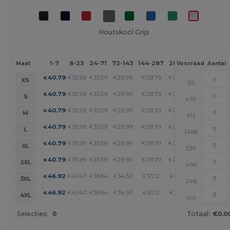
Houtskool Grijs
1-7
8-23
24-71
72-143
144-287
288 +
Meer
Maat
Voorraad
Aantal
+
40.79
35.99
33.59
29.99
28.79
27.60
€
€
€
€
€
€
XS
59
+
40.79
35.99
33.59
29.99
28.79
27.60
€
€
€
€
€
€
S
430
+
40.79
35.99
33.59
29.99
28.79
27.60
€
€
€
€
€
€
M
612
+
40.79
35.99
33.59
29.99
28.79
27.60
€
€
€
€
€
€
L
1488
+
40.79
35.99
33.59
29.99
28.79
27.60
€
€
€
€
€
€
XL
539
+
40.79
35.99
33.59
29.99
28.79
27.60
€
€
€
€
€
€
2XL
496
+
46.92
41.40
38.64
34.50
33.12
31.74
€
€
€
€
€
€
3XL
246
+
46.92
41.40
38.64
34.50
33.12
31.74
€
€
€
€
€
€
4XL
140
Selecties:
0
Totaal:
€0.0