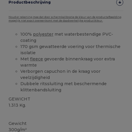
Productbeschrijving
Houd er rekening mee dat door schermkalibratie de kleur van de productafbeelding
mogelijk niet exact overeenkomt met de daadwerkelijke productkleur.
100%
polyester
met waterbestendige PVC-
coating
170 gsm gewatteerde voering voor thermische
isolatie
Met
fleece
gevoerde binnenkraag voor extra
warmte
Verborgen capuchon in de kraag voor
veelzijdigheid
Dubbele ritssluiting met beschermende
klittenbandsluiting
GEWICHT
1.313 Kg.
Ruime voorraad
Gewicht
300g/m²