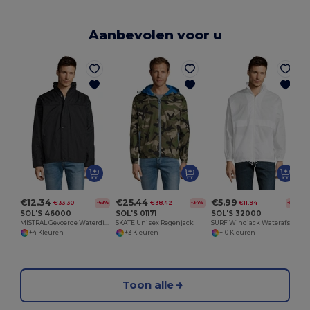
Aanbevolen voor u
€12.34
€25.44
€5.99
€33.30
€38.42
€11.94
-63%
-34%
-50%
SOL'S 46000
SOL'S 01171
SOL'S 32000
MISTRAL Gevoerde Waterdichte Windbreker Jersey
SKATE Unisex Regenjack
SURF Windjack Waterafstotend Unisex
+4 Kleuren
+3 Kleuren
+10 Kleuren
Toon alle