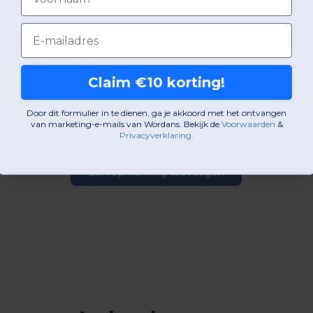
Email
et nog even wennen
Claim €10 korting!
Door dit formulier in te dienen, ga je akkoord met het ontvangen
van marketing-e-mails van Wordans. Bekijk de
Voorwaarden
​
&
liteit verhouding
Privacyverklaring
.
Een opmerking toevoegen