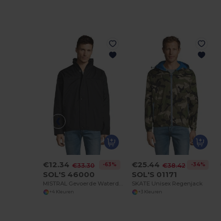
€12.34
€25.44
-63%
-34%
€33.30
€38.42
SOL'S 46000
SOL'S 01171
MISTRAL Gevoerde Waterdichte Windbreker Jersey
SKATE Unisex Regenjack
+4 Kleuren
+3 Kleuren