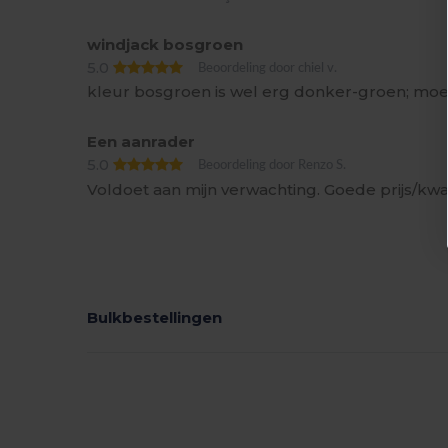
windjack bosgroen
5.0
Beoordeling door chiel v.
kleur bosgroen is wel erg donker-groen; mo
Een aanrader
5.0
Beoordeling door Renzo S.
Voldoet aan mijn verwachting. Goede prijs/kwa
Bulkbestellingen