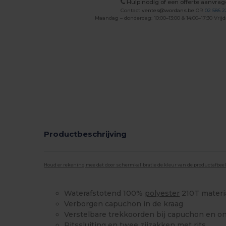
Hulp nodig of een offerte aanvra
Contact
ventes@wordans.be
OR
02 586 2
Maandag – donderdag: 10:00–13:00 & 14:00–17:30 Vrijd
Productbeschrijving
Houd er rekening mee dat door schermkalibratie de kleur van de productafbee
Waterafstotend 100%
polyester
210T materi
Verborgen capuchon in de kraag
Verstelbare trekkoorden bij capuchon en o
Ritssluiting en twee zijzakken met rits