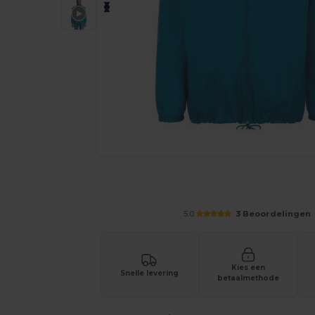
Vraag een offerte op maat aan voor 
5.0
3 Beoordelingen
Kies een
Snelle levering
betaalmethode