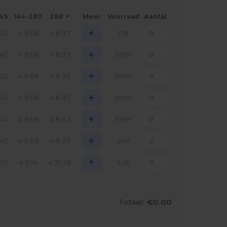
143
144-287
288 +
Meer
Voorraad
Aantal
+
.42
9.68
8.93
139
€
€
+
.42
9.68
8.93
999+
€
€
+
.42
9.68
8.93
999+
€
€
+
.42
9.68
8.93
999+
€
€
+
.42
9.68
8.93
999+
€
€
+
.42
9.68
8.93
449
€
€
+
.00
11.14
10.28
426
€
€
Totaal:
€0.00