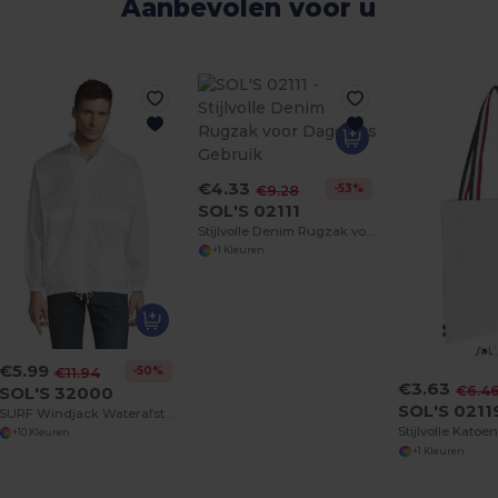
Aanbevolen voor u
€4.33
-53%
€9.28
SOL'S 02111
Stijlvolle Denim Rugzak voor Dagelijks Gebruik
+1 Kleuren
€5.99
-50%
€11.94
€3.63
SOL'S 32000
€6.4
SOL'S 0211
SURF Windjack Waterafstotend Unisex
+10 Kleuren
+1 Kleuren