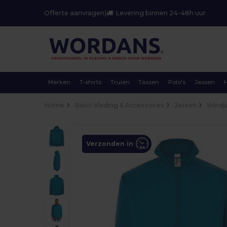
Offerte aanvragen
|
Levering binnen 24-48h uur
Merken
T-shirts
Truien
Tassen
Polo's
Jassen
Home
Basic Kleding & Accessoires
Jassen
Windj
Verzonden in