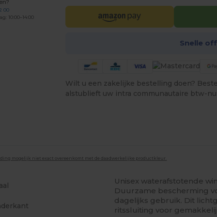
gen?
2 00
ag: 10:00–14:00
Snelle of
Wilt u een zakelijke bestelling doen? Bestel
alstublieft uw intra communautaire btw-n
lding mogelijk niet exact overeenkomt met de daadwerkelijke productkleur.
Unisex waterafstotende w
aal
Duurzame bescherming vo
dagelijks gebruik. Dit licht
nderkant
ritssluiting voor gemakkel