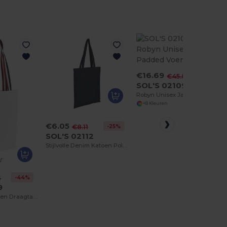
€16.69
-64%
€45.89
SOL'S 02109
Robyn Unisex Jas Met Padded Voering
+8 Kleuren
€6.05
-25%
€8.11
SOL'S 02112
Stijlvolle Denim Katoen Polyester Tas
-44%
6
9
Stijlvolle Katoenen Draagtas met Lange Handvatten