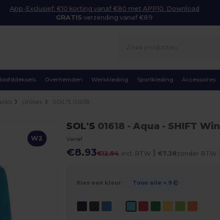
App-Exclusief: €10 korting vanaf €80 met APP10. Download
GRATIS
verzending vanaf €89
Hoofddeksels
Overhemden
Werkkleding
Sportkleding
Accessoires
acks
Unisex
SOL'S 01618
SOL'S
01618
- Aqua
- SHIFT Win
W2
Vanaf
€8.93
|
€12.94
incl. BTW
€7.38
zonder BTW
Kies een kleur:
Toon alle
+ 9