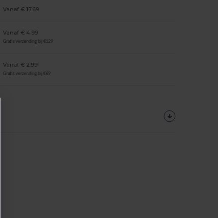
Vanaf € 17.69
Vanaf € 4.99
Gratis verzending bij €129
Vanaf € 2.99
Gratis verzending bij €69