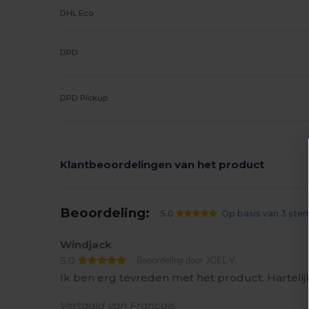
DHL Eco
DPD
DPD Pickup
Klantbeoordelingen van het product
Beoordeling:
5.0
Op basis van 3 st
Windjack
5.0
Beoordeling door JOEL V.
Ik ben erg tevreden met het product. Harteli
Vertaald van Français