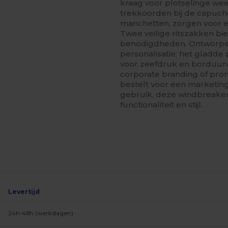
kraag voor plotselinge we
trekkoorden bij de capuc
manchetten, zorgen voor ee
Twee veilige ritszakken b
benodigdheden. Ontworpe
personalisatie; het gladde
voor zeefdruk en borduurw
corporate branding of pro
bestelt voor een marketin
gebruik, deze windbreaker
functionaliteit en stijl.
Levertijd
24h-48h (werkdagen)