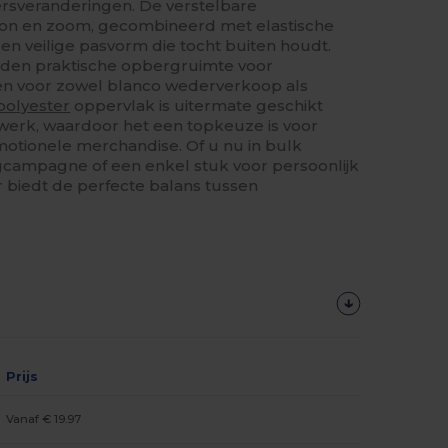
ersveranderingen. De verstelbare
hon en zoom, gecombineerd met elastische
n veilige pasvorm die tocht buiten houdt.
ieden praktische opbergruimte voor
n voor zowel blanco wederverkoop als
polyester
oppervlak is uitermate geschikt
erk, waardoor het een topkeuze is voor
motionele merchandise. Of u nu in bulk
gcampagne of een enkel stuk voor persoonlijk
 biedt de perfecte balans tussen
Prijs
Vanaf € 19.97