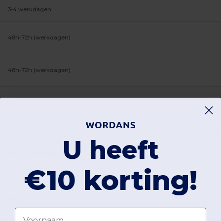
3-4 werkdagen
48h-72h (werkdagen)
48h-72h (werkdagen)
U heeft
emmen
2675 items verkocht
€10 korting!
jk dank
Voornaam