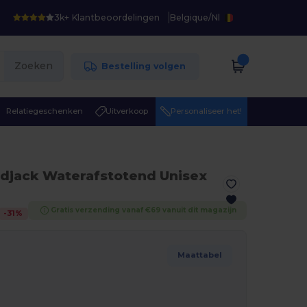
3k+ Klantbeoordelingen
Belgique
/
Nl
Zoeken
Bestelling volgen
Relatiegeschenken
Uitverkoop
Personaliseer het!
djack Waterafstotend Unisex
Gratis verzending vanaf €69 vanuit dit magazijn
-
31
%
Maattabel