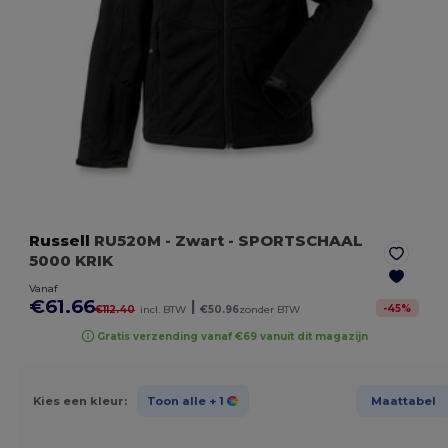
Russell
RU520M
- Zwart
- SPORTSCHAAL
5000 KRIK
Vanaf
€61.66
|
-
45
%
€112.40
incl. BTW
€50.96
zonder BTW
Gratis verzending vanaf €69 vanuit dit magazijn
Kies een kleur:
Toon alle
+ 1
Maattabel