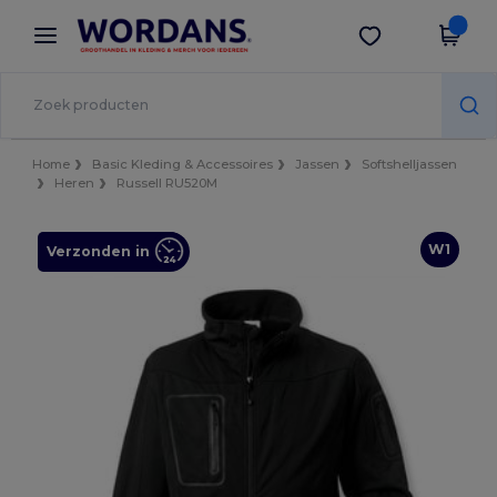
×
Wordans-app
Download app
Betere prijzen in de app!
Home
Basic Kleding & Accessoires
Jassen
Softshelljassen
Heren
Russell RU520M
W1
Verzonden in