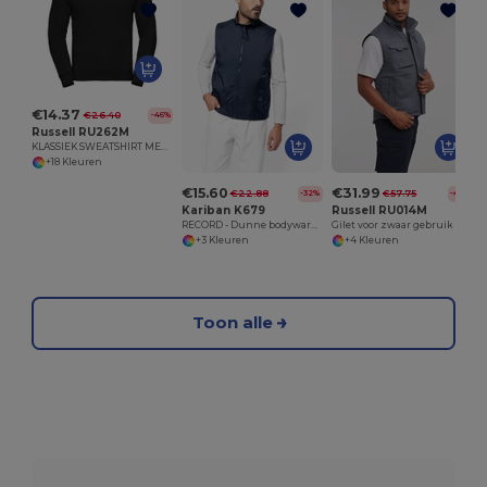
€14.37
€26.40
-46%
Russell RU262M
KLASSIEK SWEATSHIRT MET INGEZETTE MOUWEN
+18 Kleuren
€15.60
€31.99
€22.88
€57.75
-32%
-45%
Kariban K679
Russell RU014M
RECORD - Dunne bodywarmer met fleecevoering
Gilet voor zwaar gebruik
+3 Kleuren
+4 Kleuren
Toon alle