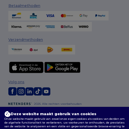
Betaalmethoden
Verzendmethoden
Volg ons
2026. Alle rechten voorbehouden
Algemene voorwaarden
|
Aanpassingsbeleid
|
Privacybeleid
|
Deze website maakt gebruik van cookies
Cookiebeleid
|
Sitemap
Onze website maakt gebruik van zowel onze eigen cookies als cookies van derden om
de algehele functionaliteit te verbeteren, uw voorkeuren te onthouden, de prestaties
van de website te analyseren en een vlotte en gepersonaliseerde browse-ervaring te
Bruxelles
|
Anvers
|
Mortsel
|
Malines
|
Lierre
|
Turnhout
|
Geel
|