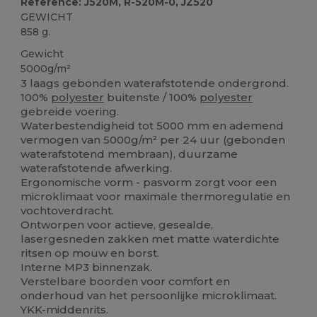
Reference: J520M, R-520M-0, JZ520
GEWICHT
858 g.
Gewicht
5000g/m²
3 laags gebonden waterafstotende ondergrond.
100%
polyester
buitenste / 100%
polyester
gebreide voering.
Waterbestendigheid tot 5000 mm en ademend
vermogen van 5000g/m² per 24 uur (gebonden
waterafstotend membraan), duurzame
waterafstotende afwerking.
Ergonomische vorm - pasvorm zorgt voor een
microklimaat voor maximale thermoregulatie en
vochtoverdracht.
Ontworpen voor actieve, gesealde,
lasergesneden zakken met matte waterdichte
ritsen op mouw en borst.
Interne MP3 binnenzak.
Verstelbare boorden voor comfort en
onderhoud van het persoonlijke microklimaat.
YKK-middenrits.