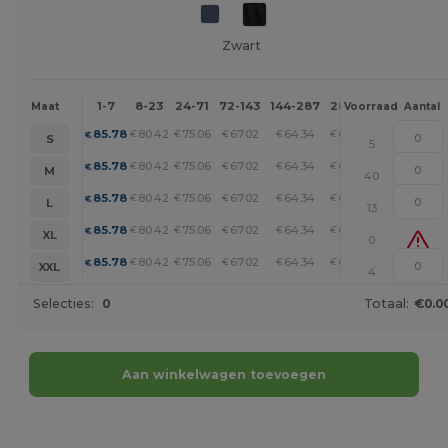
Zwart
1-7
8-23
24-71
72-143
144-287
288 +
Meer
Maat
Voorraad
Aantal
+
85.78
80.42
75.06
67.02
64.34
61.66
€
€
€
€
€
€
S
5
+
85.78
80.42
75.06
67.02
64.34
61.66
€
€
€
€
€
€
M
40
+
85.78
80.42
75.06
67.02
64.34
61.66
€
€
€
€
€
€
L
13
+
85.78
80.42
75.06
67.02
64.34
61.66
€
€
€
€
€
€
XL
0
+
85.78
80.42
75.06
67.02
64.34
61.66
€
€
€
€
€
€
XXL
4
Selecties:
0
Totaal:
€0.0
Aan winkelwagen toevoegen
Personaliseer het!