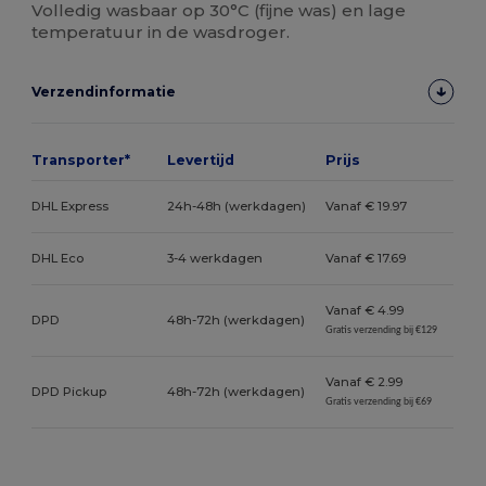
Volledig wasbaar op 30°C (fijne was) en lage
temperatuur in de wasdroger.
Verzendinformatie
Transporter*
Levertijd
Prijs
DHL Express
24h-48h (werkdagen)
Vanaf € 19.97
DHL Eco
3-4 werkdagen
Vanaf € 17.69
Vanaf € 4.99
DPD
48h-72h (werkdagen)
Gratis verzending bij €129
Vanaf € 2.99
DPD Pickup
48h-72h (werkdagen)
Gratis verzending bij €69