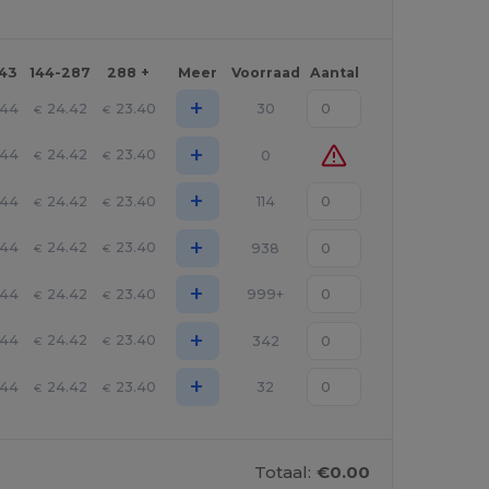
143
144-287
288 +
Meer
Voorraad
Aantal
+
.44
24.42
23.40
30
€
€
+
.44
24.42
23.40
0
€
€
+
.44
24.42
23.40
114
€
€
+
.44
24.42
23.40
938
€
€
+
.44
24.42
23.40
999+
€
€
+
.44
24.42
23.40
342
€
€
+
.44
24.42
23.40
32
€
€
Totaal:
€0.00