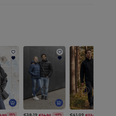
€38.19
€41.09
-55%
-49%
-44%
9.90
€74.90
€73.80