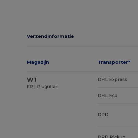
Ruime voorraad
Verzendinformatie
Magazijn
Transporter*
W1
DHL Express
FR | Pluguffan
DHL Eco
DPD
DPD Pickup