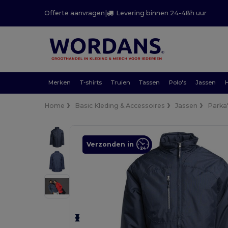
Offerte aanvragen
|
Levering binnen 24-48h uur
Merken
T-shirts
Truien
Tassen
Polo's
Jassen
Home
Basic Kleding & Accessoires
Jassen
Parka
Verzonden in