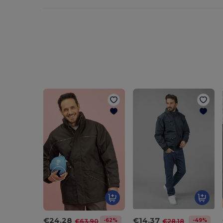
€24.28
€14.37
-62%
-49%
€63.90
€28.18