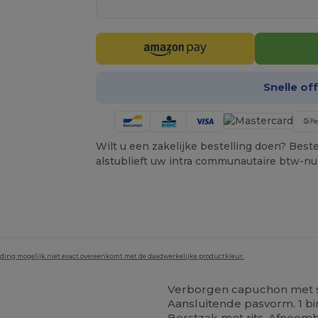
Snelle of
Wilt u een zakelijke bestelling doen? Bestel
alstublieft uw intra communautaire btw-n
lding mogelijk niet exact overeenkomt met de daadwerkelijke productkleur.
Verborgen capuchon met s
Aansluitende pasvorm. 1 bin
Borstzak met rits. Afneemba