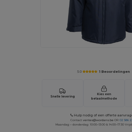
Vraag een offerte op maat aan voor 
5.0
1 Beoordelingen
Kies een
Snelle levering
betaalmethode
Hulp nodig of een offerte aanvra
Contact
ventes@wordans.be
OR
02 586 2
Maandag – donderdag: 10:00–13:00 & 14:00–17:30 Vrijd