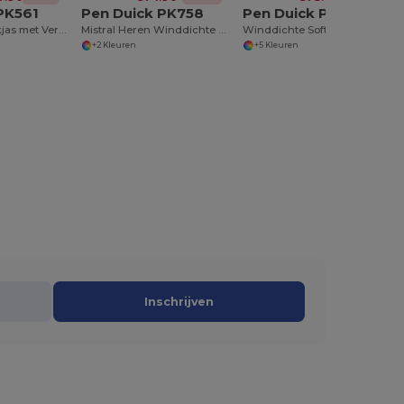
PK561
Pen Duick PK758
Pen Duick PK770
Veiligheidswerkjas met Verwijderbare Binnenvoering
Mistral Heren Winddichte Waterafstotende Jas
Winddichte Softshell Jas voor Heren
+2 Kleuren
+5 Kleuren
Inschrijven