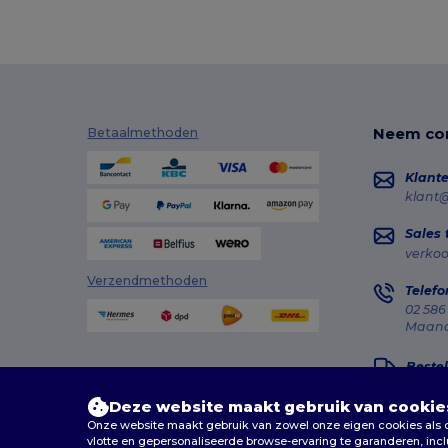
Neem con
Betaalmethoden
Klante
klant
Sales
verko
Verzendmethoden
Telefo
02 586
Maanda
Bestel
Deze website maakt gebruik van cookie
Onze website maakt gebruik van zowel onze eigen cookies als co
vlotte en gepersonaliseerde browse-ervaring te garanderen, inc