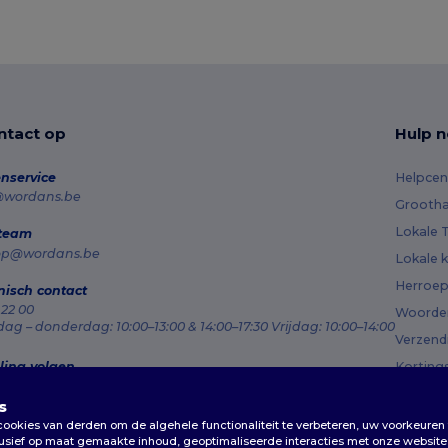
tact op
Hulp n
nservice
Helpcen
@wordans.be
Grootha
Lokale T
 team
op@wordans.be
Lokale k
Herroep
nisch contact
 22 00
Woorden
g – donderdag: 10:00–13:00 & 14:00–17:30 Vrijdag: 10:00–14:00
Verzen
ling volgen
Korting
s
okies van derden om de algehele functionaliteit te verbeteren, uw voorkeuren 
lusief op maat gemaakte inhoud, geoptimaliseerde interacties met onze website 