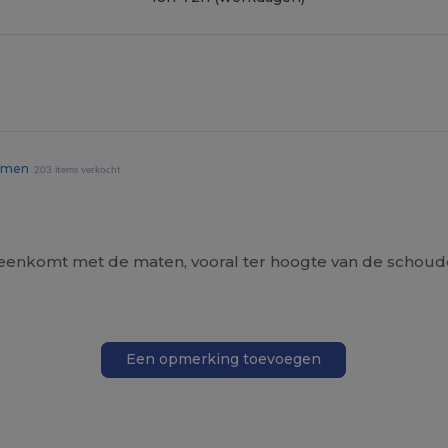
emmen
203 items verkocht
reenkomt met de maten, vooral ter hoogte van de schouder
Een opmerking toevoegen