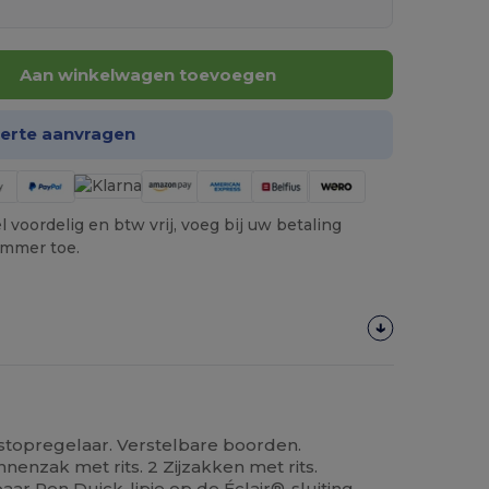
Aan winkelwagen toevoegen
ferte aanvragen
 voordelig en btw vrij, voeg bij uw betaling
ummer toe.
topregelaar. Verstelbare boorden.
nenzak met rits. 2 Zijzakken met rits.
ar Pen Duick-lipje op de Éclair®-sluiting.