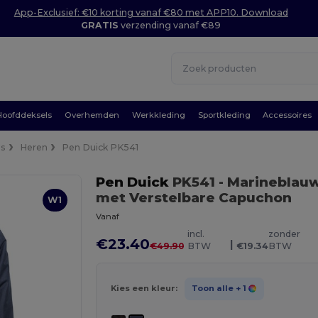
App-Exclusief: €10 korting vanaf €80 met APP10. Download
GRATIS
verzending vanaf €89
Hoofddeksels
Overhemden
Werkkleding
Sportkleding
Accessoires
's
Heren
Pen Duick PK541
Pen Duick
PK541
- Marineblau
met Verstelbare Capuchon
W1
Vanaf
incl.
zonder
€23.40
|
€49.90
BTW
€19.34
BTW
Kies een kleur:
Toon alle
+ 1