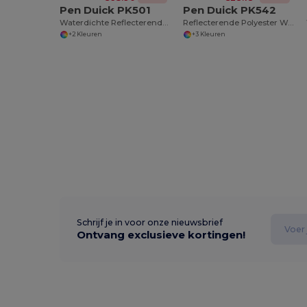
Pen Duick PK501
Pen Duick PK542
Waterdichte Reflecterende Werkjas Profirst
Reflecterende Polyester Werkjas met Veelzijdige Zakken
+2 Kleuren
+3 Kleuren
Schrijf je in voor onze nieuwsbrief
Ontvang exclusieve kortingen!