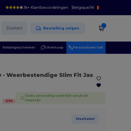
3k+ Klantbeoordelingen
Belgique
/
Nl
Zoeken
Bestelling volgen
Relatiegeschenken
Uitverkoop
Personaliseer het!
w
- Weerbestendige Slim Fit Jas
Gratis verzending vanaf €69 vanuit dit
magazijn
-
53
%
Maattabel