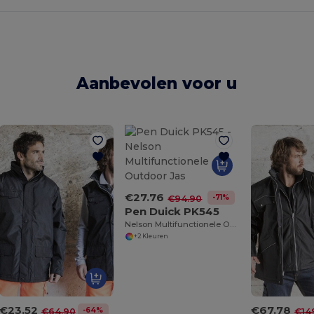
Aanbevolen voor u
€27.76
-71%
€94.90
Pen Duick PK545
Nelson Multifunctionele Outdoor Jas
+2 Kleuren
€23.52
€67.78
-64%
€64.90
€14