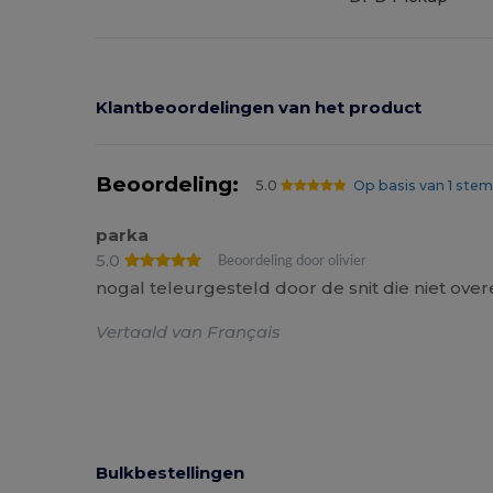
Klantbeoordelingen van het product
Beoordeling:
5.0
Op basis van 1 st
parka
5.0
Beoordeling door olivier
nogal teleurgesteld door de snit die niet ove
Vertaald van Français
Bulkbestellingen