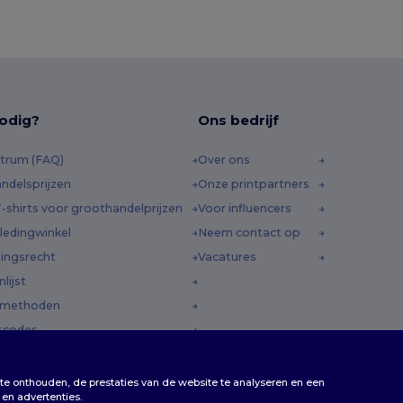
odig?
Ons bedrijf
trum (FAQ)
Over ons
ndelsprijzen
Onze printpartners
-shirts voor groothandelprijzen
Voor influencers
ledingwinkel
Neem contact op
ingsrecht
Vacatures
lijst
dmethoden
scodes
te onthouden, de prestaties van de website te analyseren en een
en advertenties.