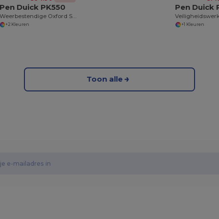
Pen Duick PK550
Pen Duick 
Weerbestendige Oxford Sportjas met Veelzijdige Opbergmogelijkheden
+2 Kleuren
+1 Kleuren
Toon alle