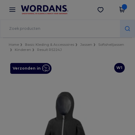
×
Wordans-app
Download app
Betere prijzen in de app!
Home
Basic Kleding & Accessoires
Jassen
Softshelljassen
Kinderen
Result RS224J
W1
Verzonden in