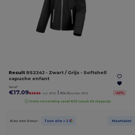
Result
RS224J
- Zwart / Grijs
- Softshell
capuche enfant
Vanaf
€17.09
|
-
42
%
€29.50
incl. BTW
€14.12
zonder BTW
Gratis verzending vanaf €69 vanuit dit magazijn
Kies een kleur:
Toon alle
+ 2
Maattabel