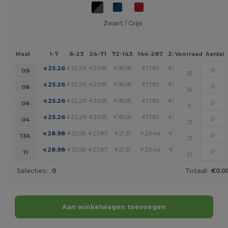
Zwart / Grijs
1-7
8-23
24-71
72-143
144-287
288 +
Meer
Maat
Voorraad
Aantal
+
25.26
22.29
20.81
18.58
17.83
17.09
€
€
€
€
€
€
09
15
+
25.26
22.29
20.81
18.58
17.83
17.09
€
€
€
€
€
€
08
15
+
25.26
22.29
20.81
18.58
17.83
17.09
€
€
€
€
€
€
06
11
+
25.26
22.29
20.81
18.58
17.83
17.09
€
€
€
€
€
€
04
13
+
28.98
25.58
23.87
21.31
20.46
19.61
€
€
€
€
€
€
13A
13
+
28.98
25.58
23.87
21.31
20.46
19.61
€
€
€
€
€
€
11
21
Selecties:
0
Totaal:
€0.0
Aan winkelwagen toevoegen