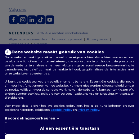
Volg ons
2026. Alle rechten voorbehouden
Algemene voorwaarden
|
Aanpassingsbeleid
|
Privacybeleid
|
Cookiebeleid
|
Sitemap
Deze website maakt gebruik van cookies
Onze website maakt gebruik van zowel onze eigen cookies als cookies van derden om
Bruxelles
|
Anvers
|
Mortsel
|
Malines
|
Lierre
|
Turnhout
|
Geel
|
de algehele functionaliteit te verbeteren, uw voorkeuren te onthouden, de prestaties
Herentals
|
Hoogstraten
|
Bruges
van de website te analyseren en een vlotte en gepersonaliseerde browse-ervaring te
garanderen, inclusief op maat gemaakte inhoud, geoptimaliseerde interacties met
onze website en advertenties.
U kunt uw cookievoorkeuren op elk moment beheren. Essentiële cookies, die nodig
zijn voor het functioneren van de website, kunnen niet worden uitgeschakeld omdat
ze noodzakelijk zijn voor de correcte werking van de website. U kunt echter kiezen of u
andere soorten cookies, zoals die voor personalisatie, analyse en targeting, wilt toestaan
of blokkeren.
Voor meer details over hoe we cookies gebruiken, hoe u ze kunt beheren en over
cookies van derden, bekijk ons
Cookie Policy
en
Privacy Policy
.
👋
Hallo
Beoordelingsvoorkeuren
Als u vragen of opmerkingen
heeft, kunt u op elk gewenst
Alleen essentiële toestaan
moment contact met ons
opnemen. Onze chatbot staat