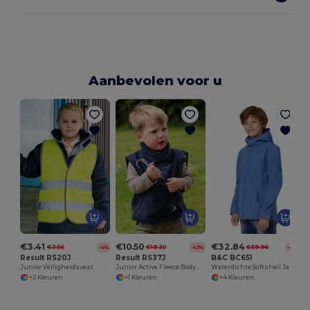
Aanbevolen voor u
€3.41
€10.50
€32.84
€3.56
€18.30
€59.96
-4%
-43%
-45%
Result RS20J
Result RS37J
B&C BC651
Junior Veiligheidsvest
Junior Active Fleece Bodywarmer
Waterdichte Softshell Jas met Afneembare Capuchon
+2 Kleuren
+1 Kleuren
+4 Kleuren