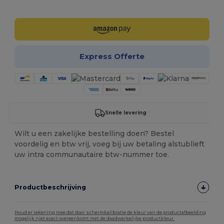
Personaliseer het!
Express Offerte
Snelle levering
Wilt u een zakelijke bestelling doen? Bestel
voordelig en btw vrij, voeg bij uw betaling alstublieft
uw intra communautaire btw-nummer toe.
Productbeschrijving
Houd er rekening mee dat door schermkalibratie de kleur van de productafbeelding
mogelijk niet exact overeenkomt met de daadwerkelijke productkleur.