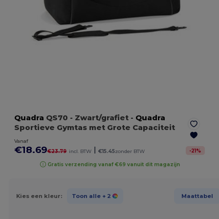
Quadra
QS70
- Zwart/grafiet
-
Quadra
Sportieve Gymtas met Grote Capaciteit
Vanaf
€18.69
|
-
21
%
€23.79
incl. BTW
€15.45
zonder BTW
Gratis verzending vanaf €69 vanuit dit magazijn
Kies een kleur:
Toon alle
+ 2
Maattabel