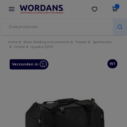
×
Wordans-app
Download app
Betere prijzen in de app!
Home
Basic Kleding & Accessoires
Tassen
Sporttassen
Unisex
Quadra QS70
W1
Verzonden in