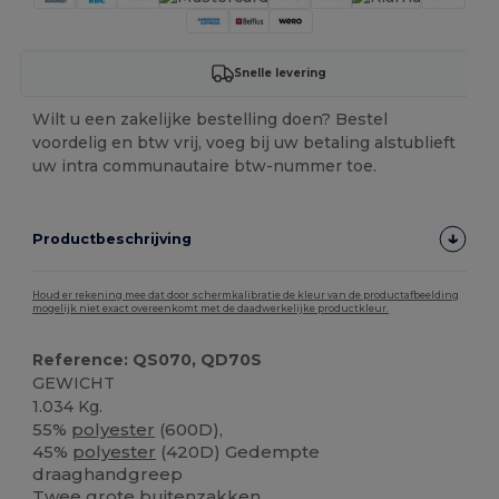
Snelle levering
Wilt u een zakelijke bestelling doen? Bestel
voordelig en btw vrij, voeg bij uw betaling alstublieft
uw intra communautaire btw-nummer toe.
Productbeschrijving
Houd er rekening mee dat door schermkalibratie de kleur van de productafbeelding
mogelijk niet exact overeenkomt met de daadwerkelijke productkleur.
Reference: QS070, QD70S
GEWICHT
1.034 Kg.
55%
polyester
(600D),
45%
polyester
(420D) Gedempte
draaghandgreep
Twee grote buitenzakken