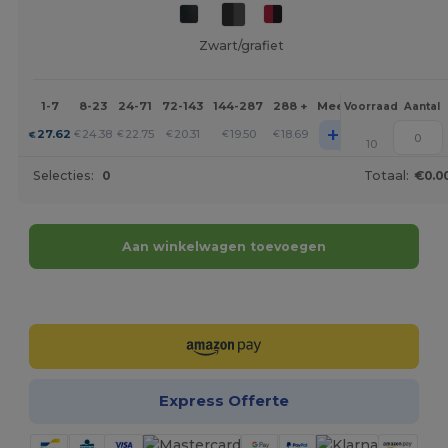
Zwart/grafiet
1-7
8-23
24-71
72-143
144-287
288 +
Meer
Voorraad
Aantal
+
27.62
24.38
22.75
20.31
19.50
18.69
€
€
€
€
€
€
10
Selecties:
0
Totaal:
€0.0
Aan winkelwagen toevoegen
Personaliseer het!
Express Offerte