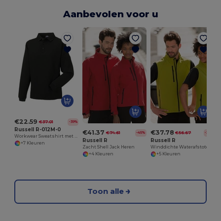
Aanbevolen voor u
€22.59
€37.01
-39%
Russell R-012M-0
€41.37
€37.78
€74.61
€56.67
-45%
-33%
Workwear Sweatshirt met Kraag Heren
Russell R
Russell R
+7 Kleuren
Zacht Shell Jack Heren
Winddichte Waterafstotende Softshell Gilet
+4 Kleuren
+5 Kleuren
Toon alle