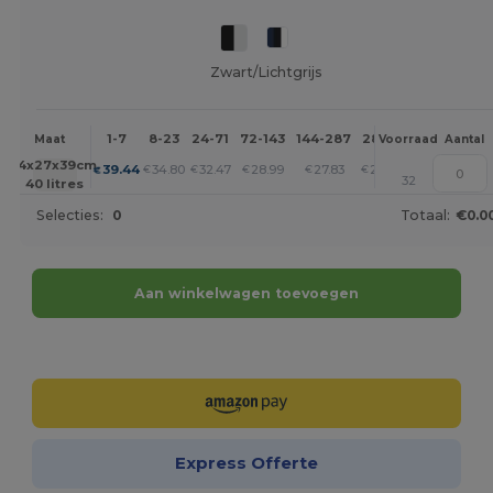
Zwart/Lichtgrijs
1-7
8-23
24-71
72-143
144-287
288 +
Meer
Maat
Voorraad
Aantal
+
44x27x39cm.
39.44
34.80
32.47
28.99
27.83
26.67
€
€
€
€
€
€
32
40 litres
Selecties:
0
Totaal:
€0.0
Aan winkelwagen toevoegen
Personaliseer het!
Express Offerte