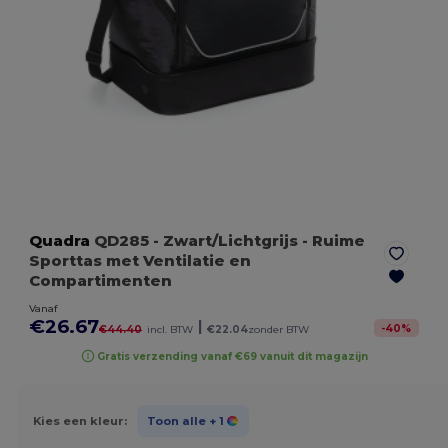
Quadra
QD285
- Zwart/Lichtgrijs
- Ruime
Sporttas met Ventilatie en
Compartimenten
Vanaf
€26.67
|
-
40
%
€44.40
incl. BTW
€22.04
zonder BTW
Gratis verzending vanaf €69 vanuit dit magazijn
Kies een kleur:
Toon alle
+ 1