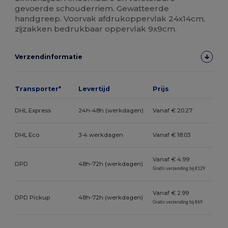
gevoerde schouderriem. Gewatteerde
handgreep. Voorvak afdrukoppervlak 24x14cm,
zijzakken bedrukbaar oppervlak 9x9cm.
Verzendinformatie
Transporter*
Levertijd
Prijs
DHL Express
24h-48h (werkdagen)
Vanaf € 20.27
DHL Eco
3-4 werkdagen
Vanaf € 18.03
Vanaf € 4.99
DPD
48h-72h (werkdagen)
Gratis verzending bij €129
Vanaf € 2.99
DPD Pickup
48h-72h (werkdagen)
Gratis verzending bij €69