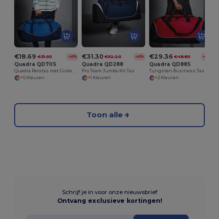
€18.69
€31.30
€29.36
€31.00
€52.20
€48.80
-40%
-40%
-40%
Quadra QD70S
Quadra QD288
Quadra QD88S
Quadra Reistas met Grote Externe Vakken
Pro Team Jumbo Kit Tas
Tungsten Business Tas met Wieltjes
+5 Kleuren
+1 Kleuren
+2 Kleuren
Toon alle
Schrijf je in voor onze nieuwsbrief
Ontvang exclusieve kortingen!