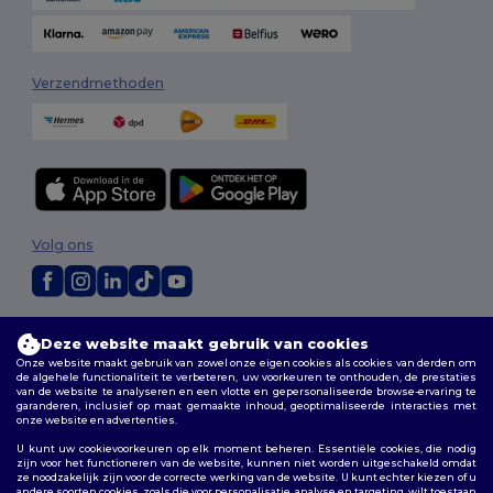
Verzendmethoden
Volg ons
2026. Alle rechten voorbehouden
Deze website maakt gebruik van cookies
Algemene voorwaarden
|
Aanpassingsbeleid
|
Privacybeleid
|
Onze website maakt gebruik van zowel onze eigen cookies als cookies van derden om
Cookiebeleid
|
Sitemap
de algehele functionaliteit te verbeteren, uw voorkeuren te onthouden, de prestaties
van de website te analyseren en een vlotte en gepersonaliseerde browse-ervaring te
garanderen, inclusief op maat gemaakte inhoud, geoptimaliseerde interacties met
Bruxelles
|
Anvers
|
Mortsel
|
Malines
|
Lierre
|
Turnhout
|
Geel
|
onze website en advertenties.
Herentals
|
Hoogstraten
|
Bruges
U kunt uw cookievoorkeuren op elk moment beheren. Essentiële cookies, die nodig
zijn voor het functioneren van de website, kunnen niet worden uitgeschakeld omdat
ze noodzakelijk zijn voor de correcte werking van de website. U kunt echter kiezen of u
andere soorten cookies, zoals die voor personalisatie, analyse en targeting, wilt toestaan