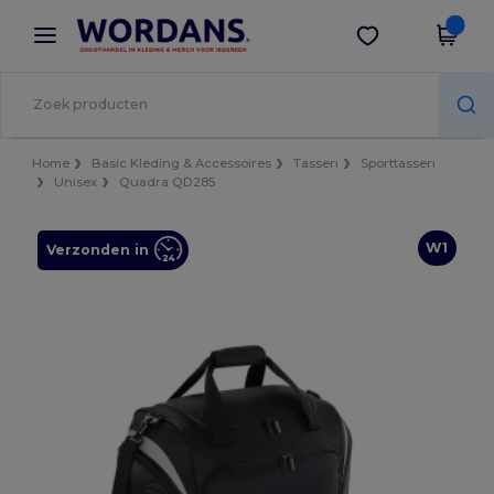
×
Wordans-app
Download app
Betere prijzen in de app!
Home
Basic Kleding & Accessoires
Tassen
Sporttassen
Unisex
Quadra QD285
W1
Verzonden in