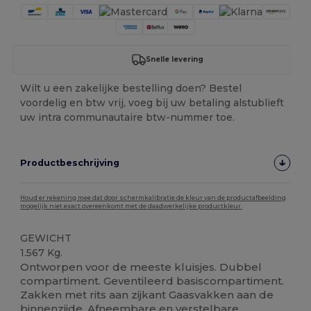
Snelle levering
Wilt u een zakelijke bestelling doen? Bestel
voordelig en btw vrij, voeg bij uw betaling alstublieft
uw intra communautaire btw-nummer toe.
Productbeschrijving
Houd er rekening mee dat door schermkalibratie de kleur van de productafbeelding
mogelijk niet exact overeenkomt met de daadwerkelijke productkleur.
GEWICHT
1.567 Kg.
Ontworpen voor de meeste kluisjes. Dubbel
compartiment. Geventileerd basiscompartiment.
Zakken met rits aan zijkant Gaasvakken aan de
binnenzijde. Afneembare en verstelbare