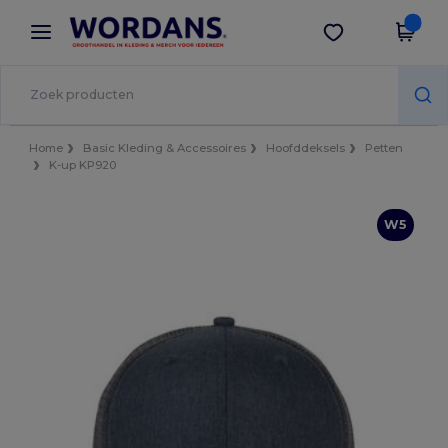
×
Wordans-app
Download app
Betere prijzen in de app!
Home
Basic Kleding & Accessoires
Hoofddeksels
Petten
K-up KP920
W5