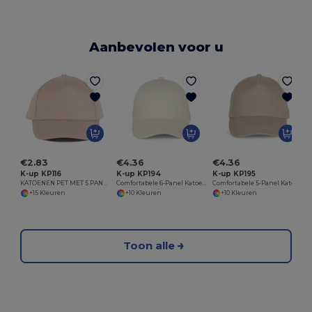
Aanbevolen voor u
€2.83
€4.36
€4.36
K-up KP116
K-up KP194
K-up KP195
KATOENEN PET MET 5 PANELEN
Comfortabele 6-Panel Katoenen Pet
Comfortabele 5-Panel Katoenen Pet
+15 Kleuren
+10 Kleuren
+10 Kleuren
Toon alle