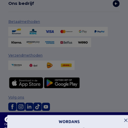
Ons bedrijf
Betaalmethoden
Verzendmethoden
Volg ons
Deze website maakt gebruik van cookies
2026. Alle rechten voorbehouden
Onze website maakt gebruik van zowel onze eigen cookies als cookies van derden om
Algemene voorwaarden
|
Aanpassingsbeleid
|
Privacybeleid
|
de algehele functionaliteit te verbeteren, uw voorkeuren te onthouden, de prestaties