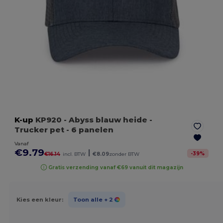
K-up
KP920
- Abyss blauw heide
-
Trucker pet - 6 panelen
Vanaf
€9.79
|
-
39
%
€16.14
incl. BTW
€8.09
zonder BTW
Gratis verzending vanaf €69 vanuit dit magazijn
Kies een kleur:
Toon alle
+ 2