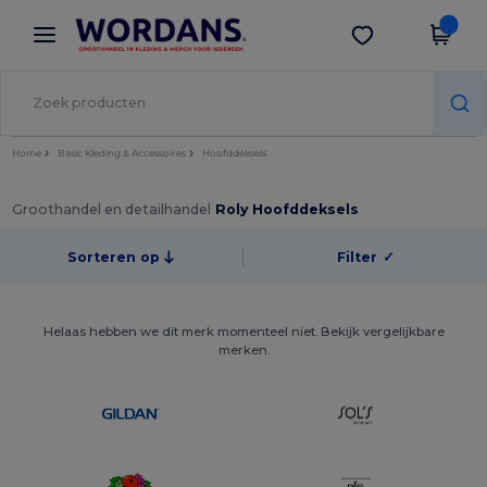
×
Wordans-app
Download app
Betere prijzen in de app!
Home
Basic Kleding & Accessoires
Hoofddeksels
Groothandel en detailhandel
Roly Hoofddeksels
Sorteren op
Filter
✓
Helaas hebben we dit merk momenteel niet. Bekijk vergelijkbare
merken.