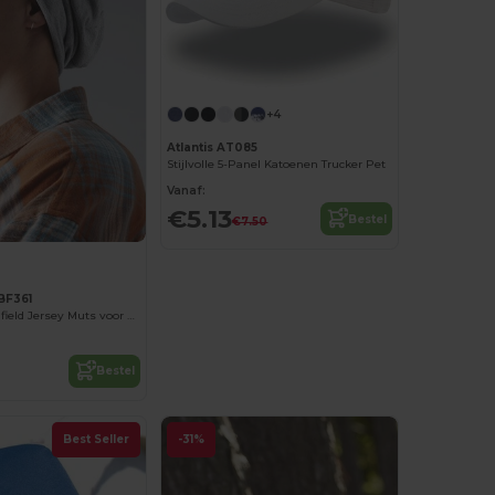
+4
Atlantis AT085
Stijlvolle 5-Panel Katoenen Trucker Pet
Vanaf:
€5.13
Bestel
€7.50
BF361
Stijlvolle Beechfield Jersey Muts voor Heren
Bestel
Best Seller
-31%