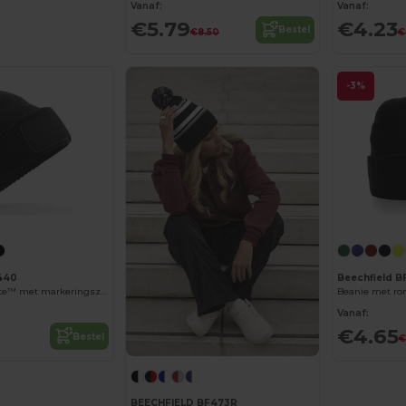
Vanaf:
Vanaf:
€5.79
€4.23
Bestel
€8.50
€
-3%
F440
Beechfield 
Beanie Thinsulate™ met markeringszone
Beanie met ro
Vanaf:
€4.65
Bestel
€
BEECHFIELD BF473R