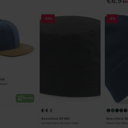
€6.91
€1
-32%
-2%
668
pback
Bestel
Beechfield BF686
Beechfield B
Omkeerbare Bucket Hoed