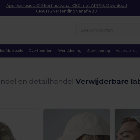
App-Exclusief: €10 korting vanaf €80 met APP10. Download
GRATIS
verzending vanaf €89
Hoofddeksels
Overhemden
Werkkleding
Sportkleding
Accessoires
ndel en detailhandel
Verwijderbare la