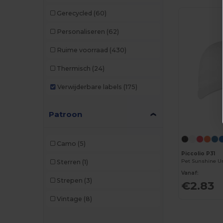
Gerecycled
(60)
Personaliseren
(62)
Ruime voorraad
(430)
Thermisch
(24)
Verwijderbare labels
(175)
Patroon
Camo
(5)
Piccolio P31
Pet Sunshine U
Sterren
(1)
Vanaf:
Strepen
(3)
€2.83
Vintage
(8)