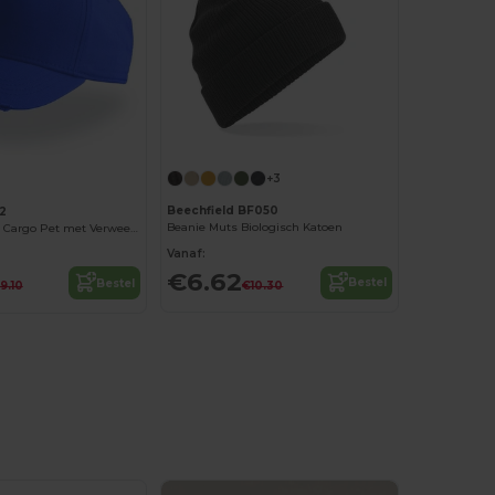
+3
Beechfield BF050
2
Beanie Muts Biologisch Katoen
Stijlvolle Chino Cargo Pet met Verweerde Look
Vanaf:
€6.62
Bestel
Bestel
€10.30
9.10