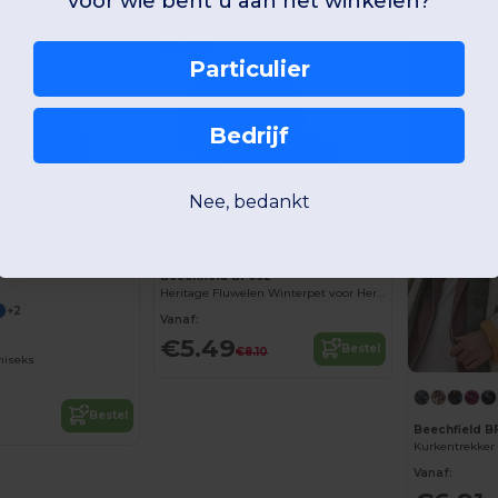
voor wie bent u aan het winkelen?
-32%
-31%
Particulier
Bedrijf
Nee, bedankt
Beechfield BF682
Heritage Fluwelen Winterpet voor Heren
+2
Vanaf:
€5.49
Bestel
€8.10
niseks
Bestel
Beechfield B
Kurkentrekker
Vanaf: