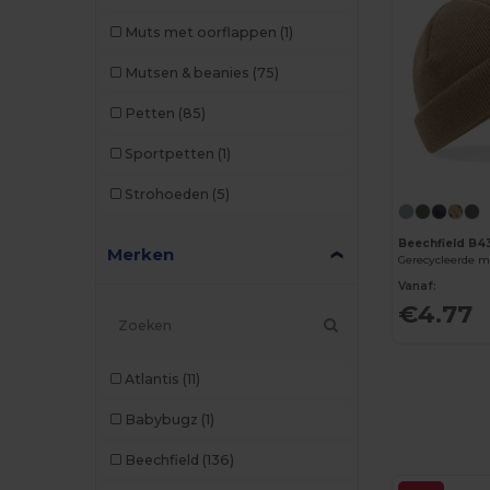
Muts met oorflappen
(1)
Mutsen & beanies
(75)
Petten
(85)
Sportpetten
(1)
Strohoeden
(5)
Beechfield B4
Merken
Gerecycleerde mu
Vanaf:
€4.77
Atlantis
(11)
Babybugz
(1)
Beechfield
(136)