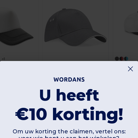
+1
Beechfield B
9
+4
ikaanse Mesh Cap
Beechfield BC15C
Vanaf:
Ultieme 5 Paneel Pet Sandwich Piek
€6.15
U heeft
Bestel
.34
Vanaf:
€5.64
Bestel
€10 korting!
Om uw korting the claimen, vertel ons: