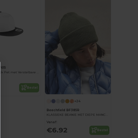
F615
Kinder Snapback Pet met Verstelbare Maat
Bestel
+24
Beechfield BF385R
KLASSIEKE BEANIE MET DIEPE MANCHET
Vanaf:
€6.92
Bestel