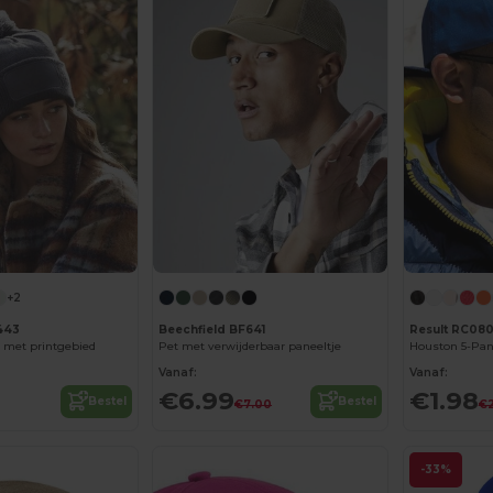
+2
443
Beechfield BF641
Result RC08
 met printgebied
Pet met verwijderbaar paneeltje
Houston 5-Pan
Vanaf:
Vanaf:
€6.99
€1.98
Bestel
Bestel
€7.00
€2
-33%