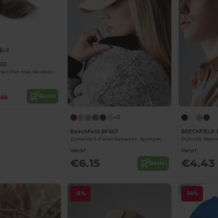
+2
655
Retro Stijl Katoenen Pet met Verstelbare Gesp
Bestel
.60
+3
Beechfield BF653
BEECHFIELD 
Zomerse 6-Panel Katoenen Sportpet
Vanaf:
Vanaf:
€6.15
€4.43
Bestel
-0%
-14%