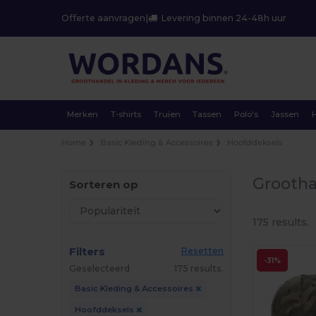
Offerte aanvragen
|
Levering binnen 24-48h uur
Merken
T-shirts
Truien
Tassen
Polo's
Jassen
Home
Basic Kleding & Accessoires
Hoofddeksels
Grootha
Sorteren op
175 results.
Filters
Resetten
-31%
Geselecteerd
175 results.
Basic Kleding & Accessoires
Hoofddeksels