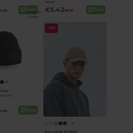
Vanaf:
€5.42
Bestel
Bestel
4.30
€6.81
Organic
Cotton
-31%
+3
BF446
nde hals
Bestel
4.80
+1
Beechfield BF652N