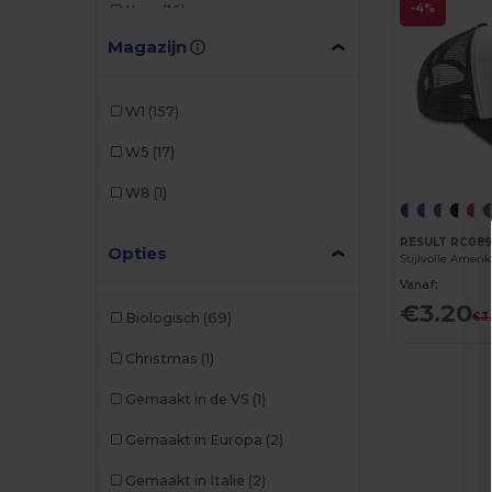
-4%
K-up
(16)
Magazijn
Piccolio
(1)
Result
(10)
W1
(157)
W5
(17)
W8
(1)
RESULT RC08
Opties
Stijlvolle Amer
Vanaf:
€3.20
Biologisch
(69)
€3
Christmas
(1)
Gemaakt in de VS
(1)
Gemaakt in Europa
(2)
Gemaakt in Italië
(2)