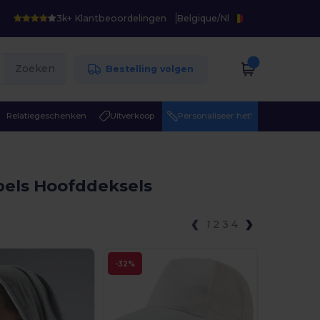
3k+ Klantbeoordelingen
Belgique
/
Nl
Zoeken
Bestelling volgen
Relatiegeschenken
Uitverkoop
Personaliseer het!
bels Hoofddeksels
1
2
3
4
-32%