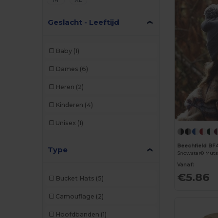
Geslacht - Leeftijd
Baby
(1)
Dames
(6)
Heren
(2)
Kinderen
(4)
Unisex
(1)
Beechfield BF
Type
Snowstar® Muts
Vanaf:
€5.86
Bucket Hats
(5)
Camouflage
(2)
Hoofdbanden
(1)