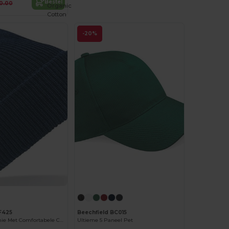
Bestel
0.00
Organic
Cotton
-20%
F425
Beechfield BC015
Retro Stijl Beanie Met Comfortabele Cuff
Ultieme 5 Paneel Pet