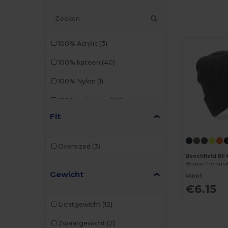
100% Acrylic
(3)
100% katoen
(40)
100% Nylon
(1)
100% polyester
(36)
Fit
50% gerecycled materiaal
(2)
65% polyester/35% katoen
(2)
Oversized
(3)
Acryl
(25)
Beechfield B
Gewicht
Biologisch katoen
(5)
Vanaf:
€6.15
Denim
(2)
Lichtgewicht
(12)
Elastaan
(11)
Zwaargewicht
(2)