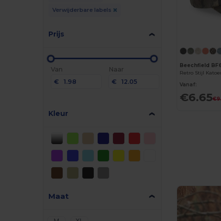
Verwijderbare labels
Prijs
Beechfield BF
Van
Naar
€
€
Vanaf:
€6.65
€9
Kleur
Maat
M
XL