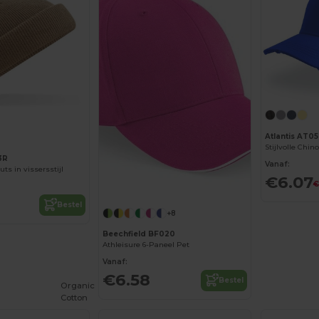
Atlantis AT05
3R
Vanaf:
ts in vissersstijl
€6.07
€
Bestel
+8
Beechfield BF020
Athleisure 6-Paneel Pet
Vanaf:
€6.58
Bestel
Organic
Cotton