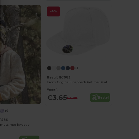
-4%
+1
Result RC083
Bronx Original Snapback Pet met Platte Klep
Vanaf:
€3.65
Bestel
€3.80
+9
F486
 muts met kwastje