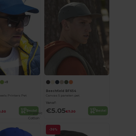
+8
0
Beechfield BF654
eels Printers Pet
Canvas 5 panelen pet
Vanaf:
€5.05
Bestel
Bestel
.30
€7.30
Organic
Cotton
-36%