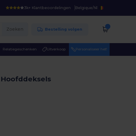
3k+ Klantbeoordelingen
Belgique
/
Nl
Zoeken
Bestelling volgen
Relatiegeschenken
Uitverkoop
Personaliseer het!
 Hoofddeksels