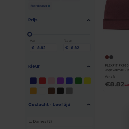
Bordeaux
Prijs
Van
Naar
€
€
Kleur
FLEXFIT FX650
Ongevormde 5-p
Vanaf:
€8.82
€1
Geslacht - Leeftijd
Dames
(2)