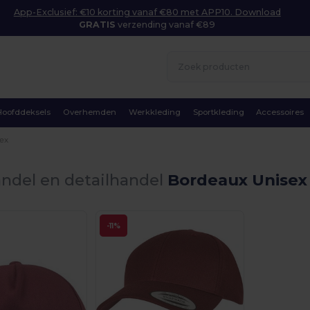
App-Exclusief: €10 korting vanaf €80 met APP10. Download
GRATIS
verzending vanaf €89
Hoofddeksels
Overhemden
Werkkleding
Sportkleding
Accessoires
ex
ndel en detailhandel
Bordeaux Unisex
-11%