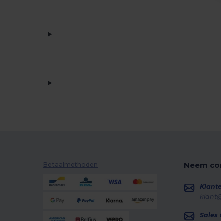
Neem con
Betaalmethoden
Klante
klant
Sales