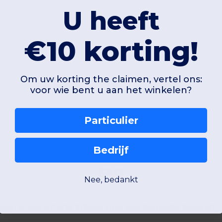
U heeft
€10 korting!
Om uw korting the claimen, vertel ons:
voor wie bent u aan het winkelen?
Particulier
Bedrijf
FAQ
Nee, bedankt
Kan ik een offerte krijgen voor een bedrukte kleding?