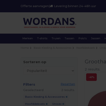
Offerte aanvragen
|
Levering binnen 24-48h uur
Merken
T-shirts
Truien
Tassen
Polo's
Jassen
Home
Basic Kleding & Accessoires
Hoofddeksels
Unis
Grootha
Sorteren op
2 results.
-41%
Filters
Resetten
Geselecteerd
2 results.
Basic Kleding & Accessoires
Hoofddeksels
Unisex