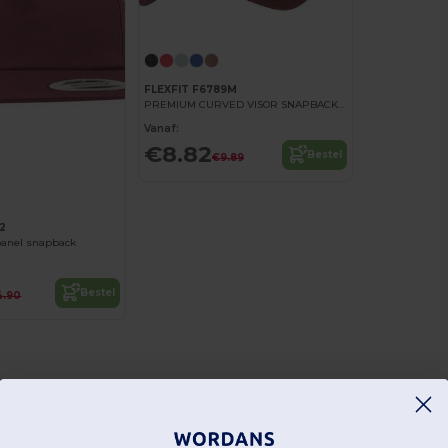
FLEXFIT F6789M
PREMIUM CURVED VISOR SNAPBACK CAP
Vanaf:
€8.82
Bestel
€9.89
2
anel snapback
Bestel
4.90