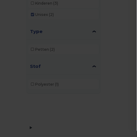
Kinderen
(3)
Unisex
(2)
Type
Petten
(2)
Stof
Polyester
(1)