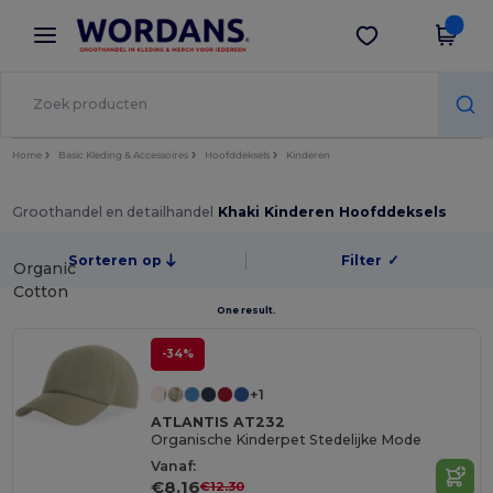
×
Wordans-app
Download app
Betere prijzen in de app!
Home
Basic Kleding & Accessoires
Hoofddeksels
Kinderen
Groothandel en detailhandel
Khaki Kinderen Hoofddeksels
Sorteren op
Filter
✓
Organic
Cotton
One result.
-34%
+1
ATLANTIS AT232
Organische Kinderpet Stedelijke Mode
Vanaf:
€8.16
€12.30