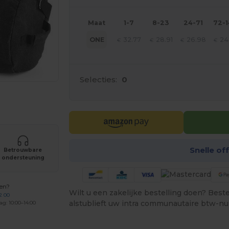
Maat
1-7
8-23
24-71
72-
32.77
28.91
26.98
24
ONE
€
€
€
€
Selecties:
0
je producten
Snelle of
Betrouwbare
ondersteuning
gen?
Wilt u een zakelijke bestelling doen? Bestel
2 00
alstublieft uw intra communautaire btw-n
ag: 10:00–14:00