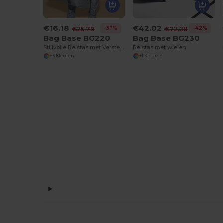
€16.18
€42.02
-37%
-42%
€25.70
€72.20
Bag Base BG220
Bag Base BG230
Stijlvolle Reistas met Verstelbare Schouderriem
Reistas met wielen
+3 Kleuren
+1 Kleuren