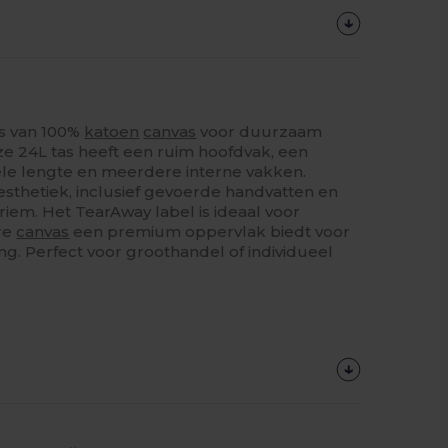
 van 100%
katoen
canvas
voor duurzaam
ze 24L tas heeft een ruim hoofdvak, een
ele lengte en meerdere interne vakken.
sthetiek, inclusief gevoerde handvatten en
em. Het TearAway label is ideaal voor
are
canvas
een premium oppervlak biedt voor
g. Perfect voor groothandel of individueel