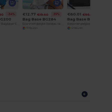
€12.77
€60.01
-34%
-35%
-38%
80
€19.60
€96.30
BG200
Bag Base BG284
Bag Base BG481
Reisvriendelijke Bagbase Schoudertas
Eco-vriendelijke Reistas van Gerecycled Polyester
Reisvriendelijke Wieltrolley met Laptopvak
+3 Kleuren
+2 Kleuren