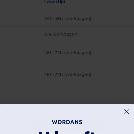
Levertijd
24h-48h (werkdagen)
3-4 werkdagen
48h-72h (werkdagen)
48h-72h (werkdagen)
Een opmerking toevoegen