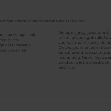
lding mogelijk niet exact overeenkomt met de daadwerkelijke productkleur.
Vintage
canvas
weekendtas
urzame vintage look
reizen of sportgebruik. De
28 x 28 cm
voorvak met rits over de h
ge personalisatie
Ontworpen met een retro e
e schouderriem
een afneembare schouderri
rebranding, terwijl het zw
borduurwerk
en bedrukkin
gebruik.