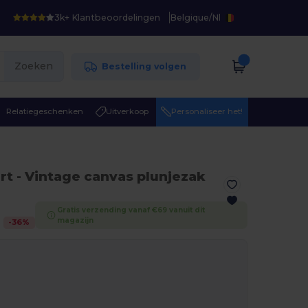
3k+ Klantbeoordelingen
Belgique
/
Nl
Zoeken
Bestelling volgen
Relatiegeschenken
Uitverkoop
Personaliseer het!
rt
- Vintage canvas plunjezak
Gratis verzending vanaf €69 vanuit dit
magazijn
-
36
%