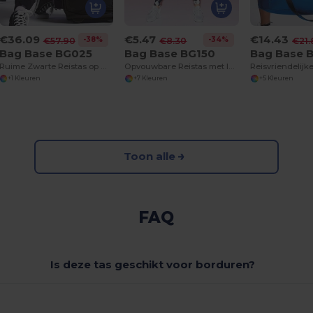
€36.09
€5.47
€14.43
-38%
-34%
€57.90
€8.30
€21.
Bag Base BG025
Bag Base BG150
Bag Base 
Ruime Zwarte Reistas op Wielen voor Handbagage
Opvouwbare Reistas met Ingebouwde Opbergzak
+1 Kleuren
+7 Kleuren
+5 Kleuren
Toon alle
FAQ
Is deze tas geschikt voor borduren?