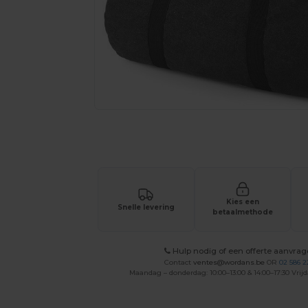
Vraag een offerte op maat aan voor 
Kies een
Snelle levering
betaalmethode
Hulp nodig of een offerte aanvra
Contact
ventes@wordans.be
OR
02 586 2
Maandag – donderdag: 10:00–13:00 & 14:00–17:30 Vrijd