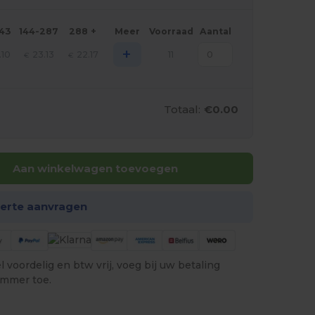
143
144-287
288 +
Meer
Voorraad
Aantal
+
.10
23.13
22.17
11
€
€
Totaal:
€0.00
Aan winkelwagen toevoegen
ferte aanvragen
 voordelig en btw vrij, voeg bij uw betaling
ummer toe.