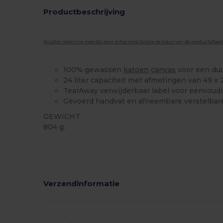
Productbeschrijving
Houd er rekening mee dat door schermkalibratie de kleur van de productafbee
100% gewassen
katoen
canvas
voor een du
24 liter capaciteit met afmetingen van 49 x 
TearAway verwijderbaar label voor eenvoudi
Gevoerd handvat en afneembare verstelbar
GEWICHT
804 g.
Verwijderbare labels
Verzendinformatie