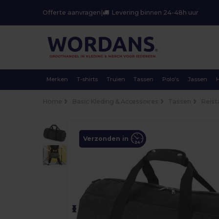
Offerte aanvragen
|
Levering binnen 24-48h uur
Merken
T-shirts
Truien
Tassen
Polo's
Jassen
Home
Basic Kleding & Accessoires
Tassen
Reist
Verzonden in