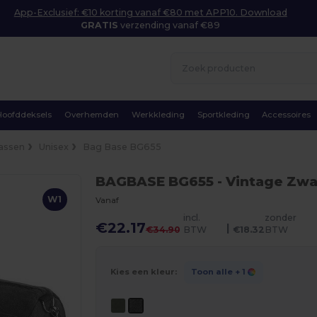
App-Exclusief: €10 korting vanaf €80 met APP10. Download
GRATIS
verzending vanaf €89
Hoofddeksels
Overhemden
Werkkleding
Sportkleding
Accessoires
assen
Unisex
Bag Base BG655
BAGBASE BG655
- Vintage Zwa
W1
Vanaf
incl.
zonder
€22.17
|
€34.90
BTW
€18.32
BTW
Kies een kleur:
Toon alle
+ 1