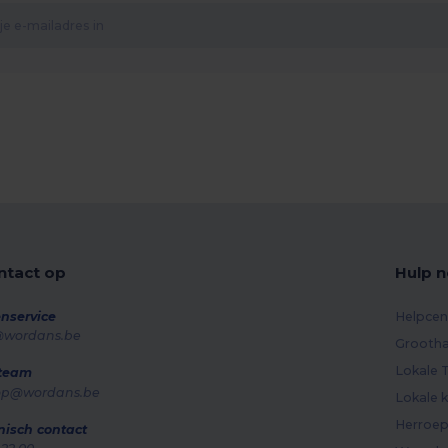
tact op
Hulp n
nservice
Helpcen
@wordans.be
Grootha
Lokale T
 team
op@wordans.be
Lokale k
Herroep
nisch contact