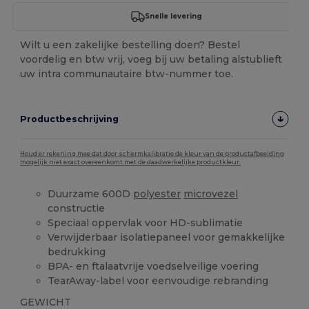
Snelle levering
Wilt u een zakelijke bestelling doen? Bestel
voordelig en btw vrij, voeg bij uw betaling alstublieft
uw intra communautaire btw-nummer toe.
Productbeschrijving
Houd er rekening mee dat door schermkalibratie de kleur van de productafbeelding
mogelijk niet exact overeenkomt met de daadwerkelijke productkleur.
Duurzame 600D
polyester
microvezel
constructie
Speciaal oppervlak voor HD-sublimatie
Verwijderbaar isolatiepaneel voor gemakkelijke
bedrukking
BPA- en ftalaatvrije voedselveilige voering
TearAway-label voor eenvoudige rebranding
GEWICHT