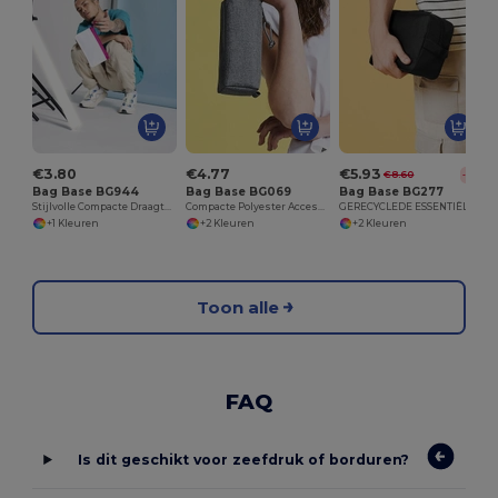
€3.80
€4.77
€5.93
€8.60
-31%
Bag Base BG944
Bag Base BG069
Bag Base BG277
Stijlvolle Compacte Draagtas voor Mannen
Compacte Polyester Accessoire Tas met Rits
GERECYCLEDE ESSENTIËLE WASZAK
+1 Kleuren
+2 Kleuren
+2 Kleuren
Toon alle
FAQ
Is dit geschikt voor zeefdruk of borduren?