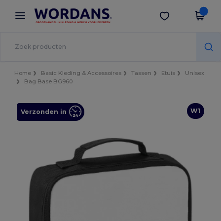
×
Wordans-app
Download app
Betere prijzen in de app!
Home
Basic Kleding & Accessoires
Tassen
Etuis
Unisex
Bag Base BG960
W1
Verzonden in