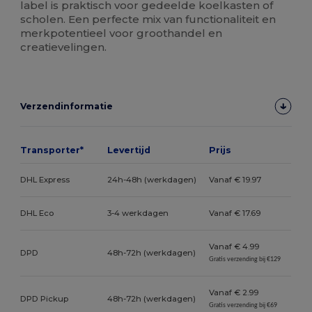
label is praktisch voor gedeelde koelkasten of
scholen. Een perfecte mix van functionaliteit en
merkpotentieel voor groothandel en
creatievelingen.
Verzendinformatie
Transporter*
Levertijd
Prijs
DHL Express
24h-48h (werkdagen)
Vanaf € 19.97
DHL Eco
3-4 werkdagen
Vanaf € 17.69
Vanaf € 4.99
DPD
48h-72h (werkdagen)
Gratis verzending bij €129
Vanaf € 2.99
DPD Pickup
48h-72h (werkdagen)
Gratis verzending bij €69