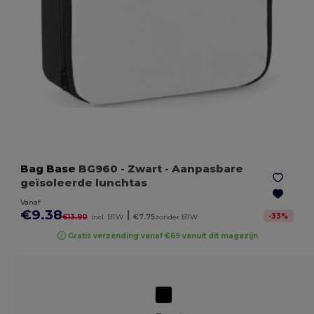
Bag Base
BG960
- Zwart
- Aanpasbare
geïsoleerde lunchtas
Vanaf
€9.38
|
-
33
%
€13.90
incl. BTW
€7.75
zonder BTW
Gratis verzending vanaf €69 vanuit dit magazijn