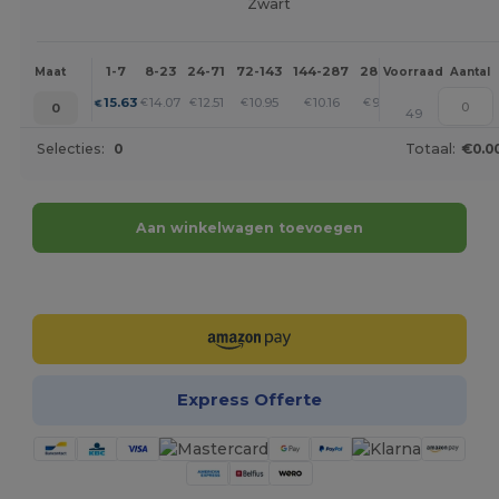
Zwart
1-7
8-23
24-71
72-143
144-287
288 +
Meer
Maat
Voorraad
Aantal
+
15.63
14.07
12.51
10.95
10.16
9.38
€
€
€
€
€
€
0
49
Selecties:
0
Totaal:
€0.0
Aan winkelwagen toevoegen
Personaliseer het!
Express Offerte