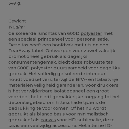
349 g.
Verwijderbare labels
Gewicht
170g/m²
Geïsoleerde lunchtas van 600D
polyester
met
een speciaal printpaneel voor personalisatie.
Deze tas heeft een hoofdvak met rits en een
TearAway-label. Ontworpen voor zowel zakelijk
promotioneel gebruik als dagelijks
consumentengemak, biedt deze robuuste tas
van 600D
polyester
duurzaamheid voor dagelijks
gebruik. Het volledig geïsoleerde interieur
houdt voedsel vers, terwijl de BPA- en ftalaatvrije
materialen veiligheid garanderen. Voor drukkers
is het verwijderbare isolatiepaneel een groot
voordeel; het biedt gemakkelijke toegang tot het
decoratiegebied om hitteschade tijdens de
bedrukking te voorkomen. Of het nu wordt
gebruikt als blanco basis voor minimalistisch
gebruik of als
canvas
voor HD-sublimatie, deze
tas is een veelzijdig accessoire. Het interne ID-