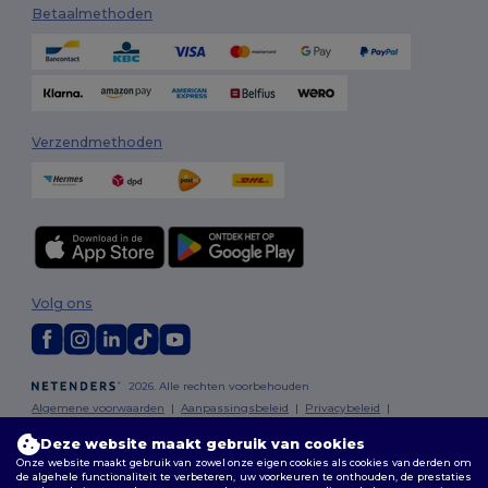
Betaalmethoden
Verzendmethoden
Volg ons
2026. Alle rechten voorbehouden
Algemene voorwaarden
|
Aanpassingsbeleid
|
Privacybeleid
|
Cookiebeleid
|
Sitemap
Deze website maakt gebruik van cookies
Onze website maakt gebruik van zowel onze eigen cookies als cookies van derden om
Bruxelles
|
Anvers
|
Mortsel
|
Malines
|
Lierre
|
Turnhout
|
Geel
|
de algehele functionaliteit te verbeteren, uw voorkeuren te onthouden, de prestaties