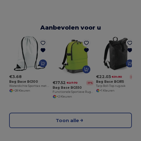
Aanbevolen voor u
€3.68
€22.03
€34.90
-37%
Bag Base BG100
Bag Base BG815
€17.52
€27.70
-37%
Waterdichte Sporttas met Personaliseerbare Opties
Tarp Roll-Top rugzak
Bag Base BG550
+28 Kleuren
+1 Kleuren
Functionele Sportieve Rugzak met Laptopvak
+2 Kleuren
Toon alle