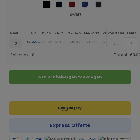
Zwart
1-7
8-23
24-71
72-143
144-287
288 +
Meer
Maat
Voorraad
Aantal
+
22.65
20.39
18.12
15.85
14.72
13.59
€
€
€
€
€
€
0
93
Selecties:
0
Totaal:
€0.0
Aan winkelwagen toevoegen
Personaliseer het!
Express Offerte