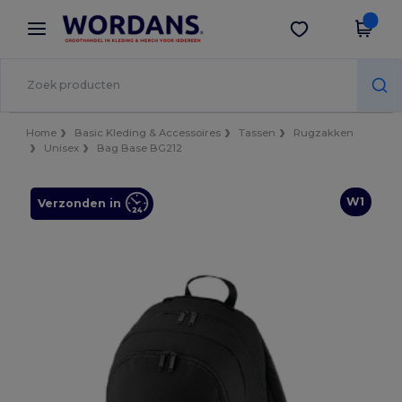
×
Wordans-app
Download app
Betere prijzen in de app!
Home
Basic Kleding & Accessoires
Tassen
Rugzakken
Unisex
Bag Base BG212
W1
Verzonden in