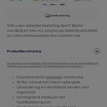
Snelle levering
Wilt u een zakelijke bestelling doen? Bestel
voordelig en btw vrij, voeg bij uw betaling alstublieft
uw intra communautaire btw-nummer toe.
Productbeschrijving
Houd er rekening mee dat door schermkalibratie de kleur van de productafbeelding
mogelijk niet exact overeenkomt met de daadwerkelijke productkleur.
Duurzame 600D
polyester
constructie
18 liter inhoud met intern opbergvak
Gevoerde rug en verstelbare banden voor
ergonomie
Geïntegreerd mediavak met
hoofdtelefoonpoort