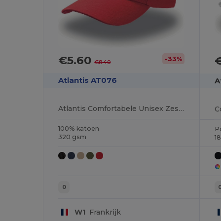
€5.60
-33%
€8.40
Atlantis AT076
A
Atlantis Comfortabele Unisex Zes-Panelen Pet
100% katoen
P
320 gsm
1
0
W1
Frankrijk