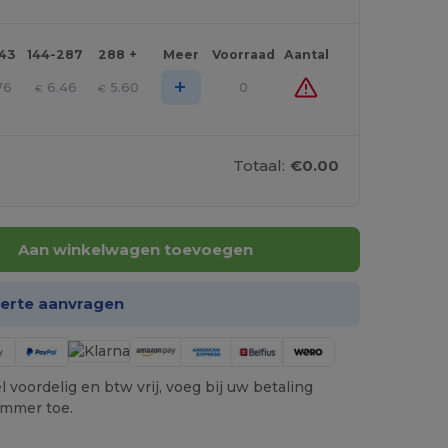
143
144-287
288 +
Meer
Voorraad
Aantal
+
76
6.46
5.60
0
€
€
Totaal:
€0.00
Aan winkelwagen toevoegen
ferte aanvragen
 voordelig en btw vrij, voeg bij uw betaling
ummer toe.