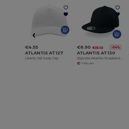
€4.55
€6.90
-54%
€15.10
ATLANTIS AT127
ATLANTIS AT130
Liberty Vijf Gesp Cap
Stijlvolle Atlantis Snapback Cap voor Urban Look
+1 Kleuren