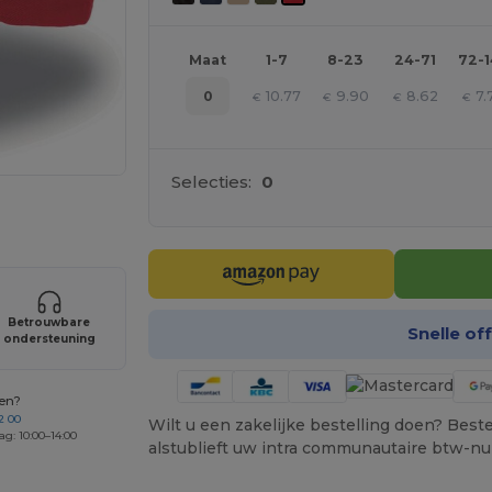
Maat
1-7
8-23
24-71
72-
10.77
9.90
8.62
7.
0
€
€
€
€
Selecties:
0
je producten
Betrouwbare
Snelle of
ondersteuning
gen?
2 00
Wilt u een zakelijke bestelling doen? Bestel
ag: 10:00–14:00
alstublieft uw intra communautaire btw-n