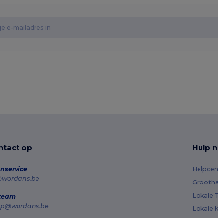
tact op
Hulp n
nservice
Helpcen
@wordans.be
Grootha
Lokale T
 team
op@wordans.be
Lokale k