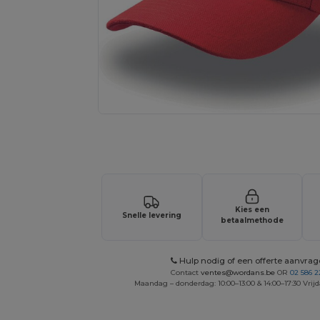
Vraag een offerte op maat aan voor 
Kies een
Snelle levering
betaalmethode
Hulp nodig of een offerte aanvra
Contact
ventes@wordans.be
OR
02 586 2
Maandag – donderdag: 10:00–13:00 & 14:00–17:30 Vrijd