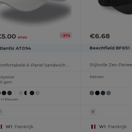
€6.68
€5.00
-31%
€7.20
Beechfield BF651
tlantis AT094
Comfortabele 6-Panel Sandwich Vizier Pet
Katoen
olyester
80 gsm
+1 Kleuren
0
0
W1
Frankrijk
W1
Frankrijk