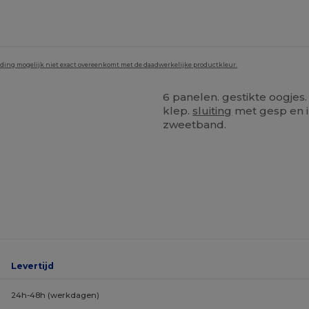
lding mogelijk niet exact overeenkomt met de daadwerkelijke productkleur.
6 panelen. gestikte oogje
klep.
sluiting
met gesp en i
zweetband.
Levertijd
24h-48h (werkdagen)