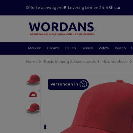
Offerte aanvragen
|
Levering binnen 24-48h uur
Merken
T-shirts
Truien
Tassen
Polo's
Jassen
Home
Basic Kleding & Accessoires
Hoofddeksels
Verzonden in