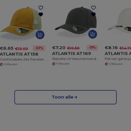
€7.20
€8.16
€6.65
-31%
€10.50
€14.7
-33%
€10.00
ATLANTIS AT169
ATLANTIS 
ATLANTIS AT158
Stijlvolle UV-beschermende Zonnepet
Comfortabele Zes Panelen Katoen Chino Pet
+1 Kleuren
+3 Kleuren
+2 Kleuren
Toon alle