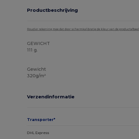
Productbeschrijving
Houd er rekening mee dat door schermkalibratie de kleur van de productafbee
GEWICHT
111 g.
Ruime voorraad
Gewicht
320g/m²
Verzendinformatie
Transporter*
DHL Express