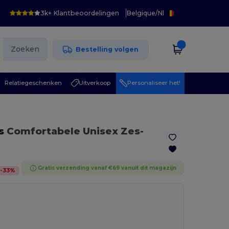
3k+ Klantbeoordelingen
Belgique
/
Nl
Zoeken
Bestelling volgen
Relatiegeschenken
Uitverkoop
Personaliseer het!
s
Comfortabele Unisex Zes-
Gratis verzending vanaf €69 vanuit dit magazijn
-
33
%