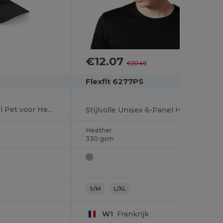
€12.07
-41%
€20.40
Flexfit 6277PS
Stijlvolle Zes-Paneel Pet voor Heren
Stijlvolle Unisex 6-Panel Hoed voor Elke Gelegenheid
Heather
330 gsm
S/M
L/XL
W1
Frankrijk