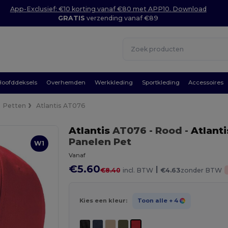
App-Exclusief: €10 korting vanaf €80 met APP10. Download
GRATIS
verzending vanaf €89
Hoofddeksels
Overhemden
Werkkleding
Sportkleding
Accessoires
Petten
Atlantis AT076
Atlantis
AT076
- Rood
-
Atlanti
Panelen Pet
W1
Vanaf
€5.60
|
€8.40
incl. BTW
€4.63
zonder BTW
Kies een kleur:
Toon alle
+ 4