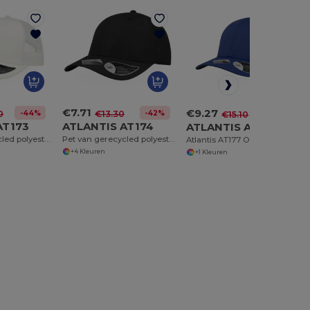
€7.71
€9.27
-44%
-42%
0
€13.30
-39%
€15.10
AT173
ATLANTIS AT174
ATLANTIS AT177
Pet van gerecycled polyester
Pet van gerecycled polyester
Atlantis AT177 Outdoor UV Beschermende Sportpet
+4 Kleuren
+1 Kleuren