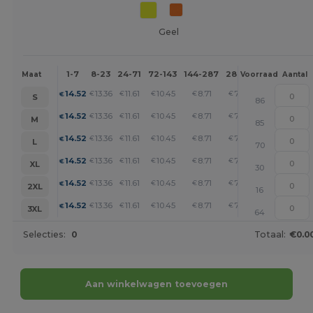
Geel
1-7
8-23
24-71
72-143
144-287
288 +
Meer
Maat
Voorraad
Aantal
+
14.52
13.36
11.61
10.45
8.71
7.55
€
€
€
€
€
€
S
86
+
14.52
13.36
11.61
10.45
8.71
7.55
€
€
€
€
€
€
M
85
+
14.52
13.36
11.61
10.45
8.71
7.55
€
€
€
€
€
€
L
70
+
14.52
13.36
11.61
10.45
8.71
7.55
€
€
€
€
€
€
XL
30
+
14.52
13.36
11.61
10.45
8.71
7.55
€
€
€
€
€
€
2XL
16
+
14.52
13.36
11.61
10.45
8.71
7.55
€
€
€
€
€
€
3XL
64
Selecties:
0
Totaal:
€0.0
Aan winkelwagen toevoegen