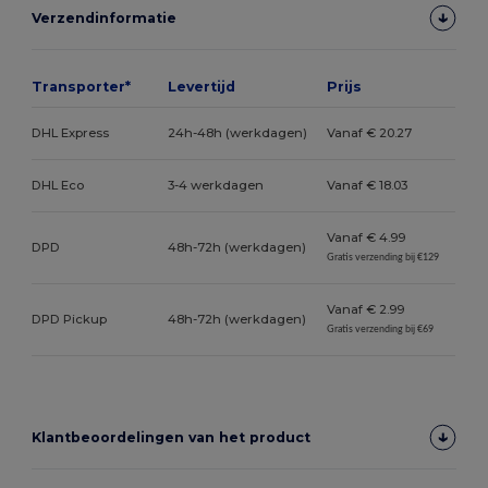
Verzendinformatie
Transporter*
Levertijd
Prijs
DHL Express
24h-48h (werkdagen)
Vanaf € 20.27
DHL Eco
3-4 werkdagen
Vanaf € 18.03
Vanaf € 4.99
DPD
48h-72h (werkdagen)
Gratis verzending bij €129
Vanaf € 2.99
DPD Pickup
48h-72h (werkdagen)
Gratis verzending bij €69
Klantbeoordelingen van het product