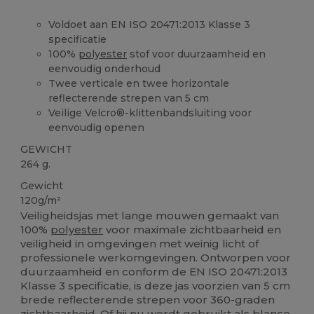
Voldoet aan EN ISO 20471:2013 Klasse 3
specificatie
100%
polyester
stof voor duurzaamheid en
eenvoudig onderhoud
Twee verticale en twee horizontale
reflecterende strepen van 5 cm
Veilige Velcro®-klittenbandsluiting voor
eenvoudig openen
GEWICHT
264 g.
Gewicht
120g/m²
Veiligheidsjas met lange mouwen gemaakt van
100%
polyester
voor maximale zichtbaarheid en
veiligheid in omgevingen met weinig licht of
professionele werkomgevingen. Ontworpen voor
duurzaamheid en conform de EN ISO 20471:2013
Klasse 3 specificatie, is deze jas voorzien van 5 cm
brede reflecterende strepen voor 360-graden
zichtbaarheid. Of hij nu wordt gebruikt als blanco