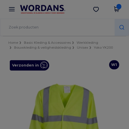
×
Wordans-app
Download app
Betere prijzen in de app!
Home
Basic Kleding & Accessoires
Werkkleding
Bouwkleding & veiligheidskleding
Unisex
Yoko YK200
W1
Verzonden in