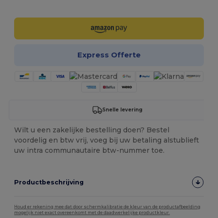
Personaliseer het!
Express Offerte
Snelle levering
Wilt u een zakelijke bestelling doen? Bestel
voordelig en btw vrij, voeg bij uw betaling alstublieft
uw intra communautaire btw-nummer toe.
Productbeschrijving
Houd er rekening mee dat door schermkalibratie de kleur van de productafbeelding
mogelijk niet exact overeenkomt met de daadwerkelijke productkleur.