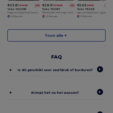
€23.81
€28.91
€5.69
€40.00
€48.60
€8.50
-40%
-41%
-33%
Yoko YK008F
Yoko YK018T
Yoko YK068
Hoge zichtbaarheid reversible bodywarmer
Werkbroek met hoge zichtbaarheid
oge zichtbaarheid rugzakhoes
+2 Kleuren
+2 Kleuren
+5 Kleuren
Toon alle
FAQ
Is dit geschikt voor zeefdruk of borduren?
Krimpt het na het wassen?