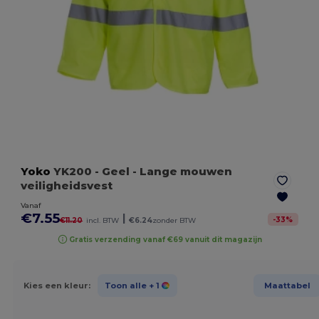
Yoko
YK200
- Geel
- Lange mouwen
veiligheidsvest
Vanaf
€7.55
|
-
33
%
€11.20
incl. BTW
€6.24
zonder BTW
Gratis verzending vanaf €69 vanuit dit magazijn
Kies een kleur:
Toon alle
+ 1
Maattabel