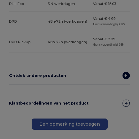
DHL Eco
3-4 werkdagen
Vanaf € 18.03
Vanaf € 4.99
DPD
48h-72h (werkdagen)
Gratis verzending bij €129
Vanaf € 2.99
DPD Pickup
48h-72h (werkdagen)
Gratis verzending bij €69
Ontdek andere producten
Klantbeoordelingen van het product
Een opmerking toevoegen