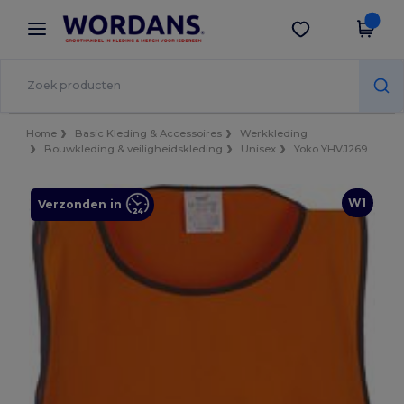
×
Wordans-app
Download app
Betere prijzen in de app!
Home
Basic Kleding & Accessoires
Werkkleding
Bouwkleding & veiligheidskleding
Unisex
Yoko YHVJ269
W1
Verzonden in