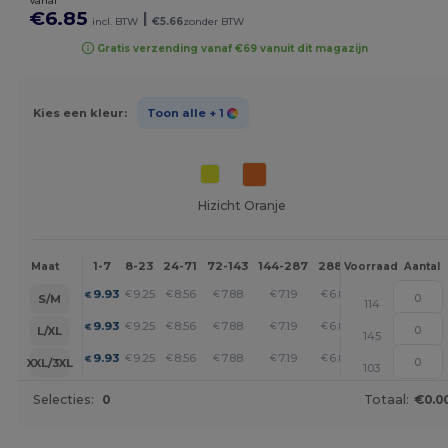
Vanaf
€6.85
|
incl. BTW
€5.66
zonder BTW
Gratis verzending vanaf €69 vanuit dit magazijn
Kies een kleur:
Toon alle
+ 1
Hizicht Oranje
1-7
8-23
24-71
72-143
144-287
288 +
Meer
Maat
Voorraad
Aantal
+
9.93
9.25
8.56
7.88
7.19
6.85
€
€
€
€
€
€
S/M
114
+
9.93
9.25
8.56
7.88
7.19
6.85
€
€
€
€
€
€
L/XL
145
+
9.93
9.25
8.56
7.88
7.19
6.85
€
€
€
€
€
€
XXL/3XL
103
Selecties:
0
Totaal:
€0.0