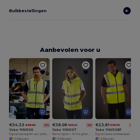
Bulkbestellingen
Aanbevolen voor u
€34.33
€38.08
€23.81
€68.86
€59.21
€39.75
-50%
-36%
-40%
Yoko YHV006
Yoko YHV007
Yoko YHV008F
Signalisatiegilet van softshell
Kensington - Hi-Vis gilet met capuchon
Signalisatie omkeerbaar fleece gilet
+4 Kleuren
+3 Kleuren
+2 Kleuren