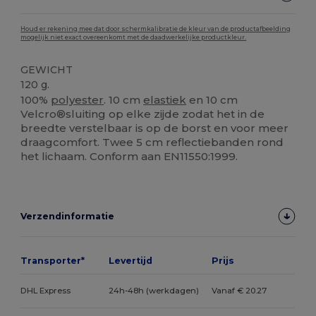
Houd er rekening mee dat door schermkalibratie de kleur van de productafbeelding
mogelijk niet exact overeenkomt met de daadwerkelijke productkleur.
GEWICHT
120 g.
100%
polyester
. 10 cm
elastiek
en 10 cm
Velcro®sluiting op elke zijde zodat het in de
breedte verstelbaar is op de borst en voor meer
draagcomfort. Twee 5 cm reflectiebanden rond
het lichaam. Conform aan EN11550:1999.
Verzendinformatie
Transporter*
Levertijd
Prijs
DHL Express
24h-48h (werkdagen)
Vanaf € 20.27