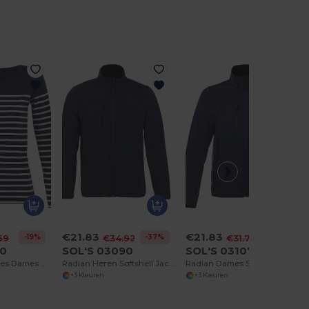
€21.83
€21.83
-19%
-37%
-31%
69
€34.92
€31.75
00
SOL'S 03090
SOL'S 03107
Matelot Lsl Dames Dames Gestreept T Shirt Met Lange Mouwen
Radian Heren Softshell Jack Met Rits
Radian Dames Softshell Jack Met Rits
+3 Kleuren
+3 Kleuren