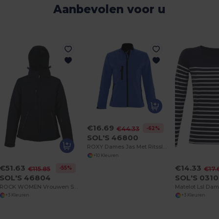
Aanbevolen voor u
€16.69
-62%
€44.33
SOL'S 46800
ROXY Dames Jas Met Ritssluiting Softshell
+10 Kleuren
€51.63
€14.33
-55%
€115.85
€17.
SOL'S 46804
SOL'S 031
ROCK WOMEN Vrouwen Softshell Winterjas
+3 Kleuren
+3 Kleuren