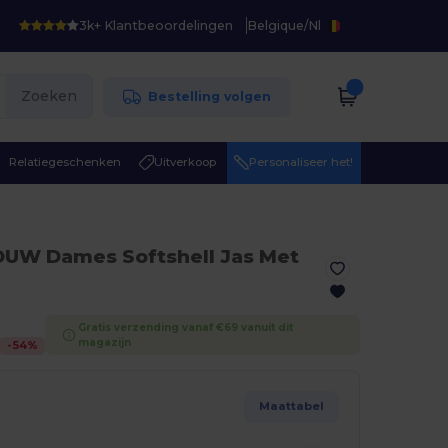
3k+ Klantbeoordelingen
Belgique
/
Nl
Zoeken
Bestelling volgen
Relatiegeschenken
Uitverkoop
Personaliseer het!
OUW Dames Softshell Jas Met
Gratis verzending vanaf €69 vanuit dit
magazijn
-
54
%
Maattabel