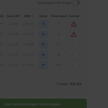
Voorraad In 150 dagen
143
144-287
288 +
Meer
Voorraad
Aantal
+
.17
14.57
13.95
0
€
€
+
.17
14.57
13.95
0
€
€
+
.17
14.57
13.95
127
€
€
+
.17
14.57
13.95
19
€
€
+
.17
14.57
13.95
109
€
€
Totaal:
€0.00
Aan winkelwagen toevoegen