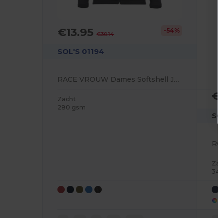
€13.95
-54%
€30.14
SOL'S 01194
RACE VROUW Dames Softshell Jas Met Rits
Zacht
280 gsm
S
Z
3