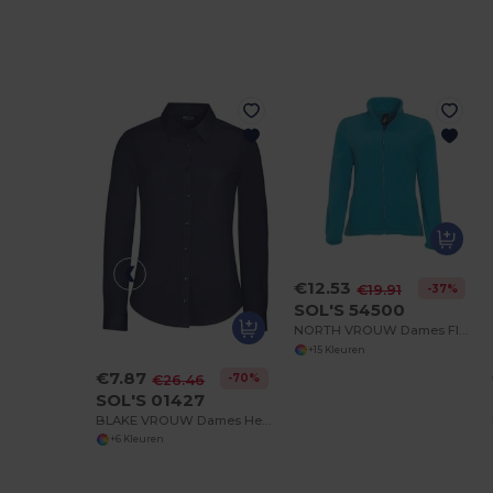
€12.53
-37%
€19.91
SOL'S 54500
NORTH VROUW Dames Fleecejack Met Rits
+15 Kleuren
€7.87
-70%
€26.46
SOL'S 01427
BLAKE VROUW Dames Hemd Stretch Lange Mouwen
+6 Kleuren