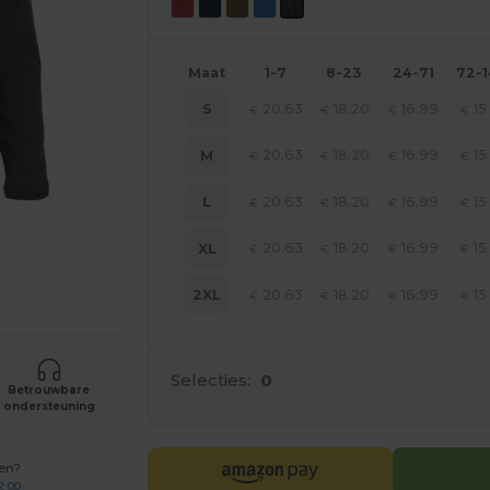
Maat
1-7
8-23
24-71
72-
20.63
18.20
16.99
15
S
€
€
€
€
20.63
18.20
16.99
15
M
€
€
€
€
20.63
18.20
16.99
15
L
€
€
€
€
20.63
18.20
16.99
15
XL
€
€
€
€
je producten
20.63
18.20
16.99
15
2XL
€
€
€
€
Selecties:
0
Betrouwbare
ondersteuning
gen?
2 00