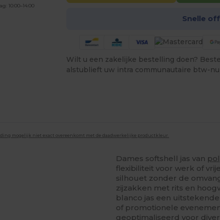
ag: 10:00–14:00
Snelle of
Wilt u een zakelijke bestelling doen? Bestel
alstublieft uw intra communautaire btw-n
lding mogelijk niet exact overeenkomt met de daadwerkelijke productkleur.
Dames softshell jas van
pol
flexibiliteit voor werk of vr
silhouet zonder de omvang 
zijzakken met rits en hoog
blanco jas een uitstekende
of promotionele evenement
geoptimaliseerd voor dive