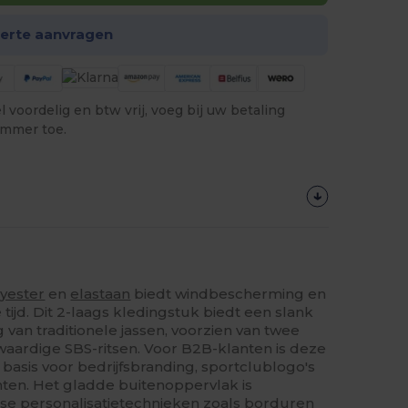
ferte aanvragen
 voordelig en btw vrij, voeg bij uw betaling
ummer toe.
yester
en
elastaan
biedt windbescherming en
ije tijd. Dit 2-laags kledingstuk biedt een slank
van traditionele jassen, voorzien van twee
waardige SBS-ritsen. Voor B2B-klanten is deze
 basis voor bedrijfsbranding, sportclublogo's
en. Het gladde buitenoppervlak is
rse personalisatietechnieken zoals borduren