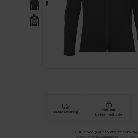
Vraag een offerte op maat aan voor 
Kies een
Snelle levering
betaalmethode
Hulp nodig of een offerte aanvra
Contact
ventes@wordans.be
OR
02 586 2