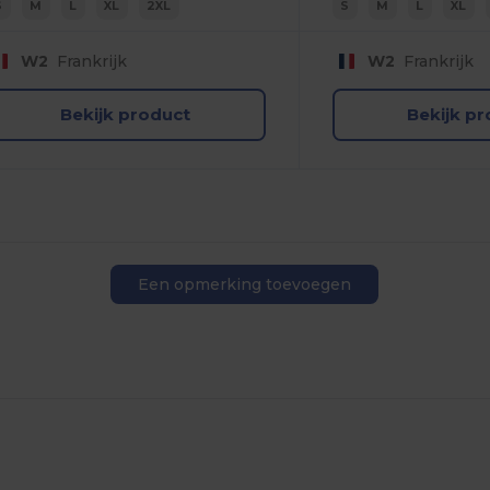
S
M
L
XL
2XL
S
M
L
XL
W2
Frankrijk
W2
Frankrijk
Bekijk product
Bekijk p
Een opmerking toevoegen