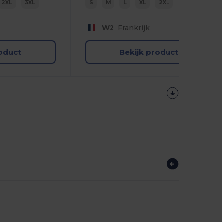
2XL
3XL
S
M
L
XL
2XL
W2
Frankrijk
roduct
Bekijk product