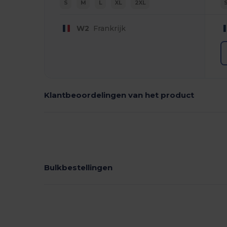
S
M
L
XL
2XL
W2
Frankrijk
Klantbeoordelingen van het product
Bulkbestellingen