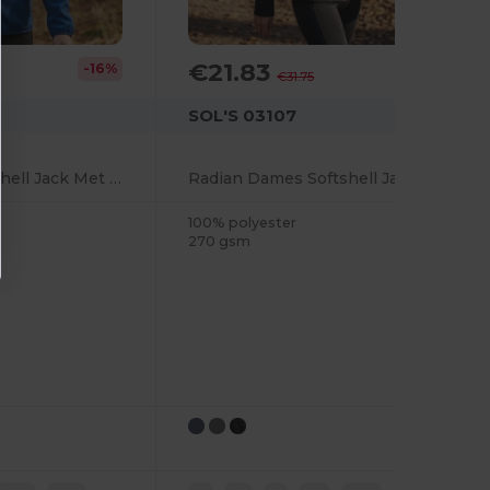
€21.83
-16%
-31%
€31.75
SOL'S 03107
Falcon Dames Softshell Jack Met Rits Dames
Radian Dames Softshell Jack Met Rits
100% polyester
270 gsm