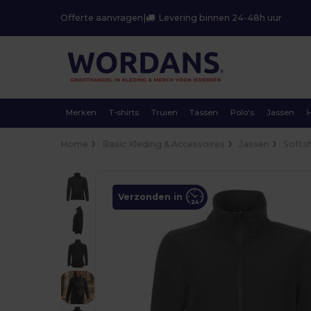
Offerte aanvragen
|
Levering binnen 24-48h uur
Merken
T-shirts
Truien
Tassen
Polo's
Jassen
Home
Basic Kleding & Accessoires
Jassen
Softsh
Verzonden in