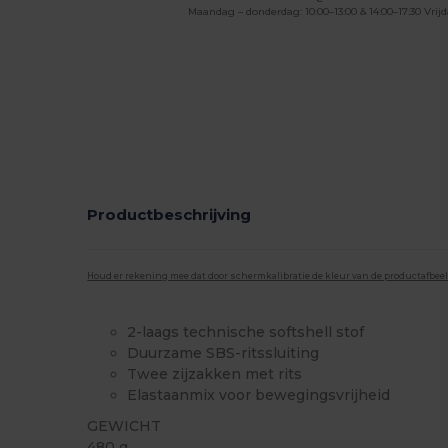
Maandag – donderdag: 10:00–13:00 & 14:00–17:30 Vrijd
Productbeschrijving
Houd er rekening mee dat door schermkalibratie de kleur van de productafbee
2-laags technische softshell stof
Duurzame SBS-ritssluiting
Twee zijzakken met rits
Elastaanmix voor bewegingsvrijheid
GEWICHT
480 g.