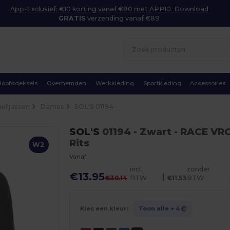
App-Exclusief: €10 korting vanaf €80 met APP10. Download
GRATIS
verzending vanaf €89
Hoofddeksels
Overhemden
Werkkleding
Sportkleding
Accessoires
elljassen
Dames
SOL'S 01194
SOL'S
01194
- Zwart
- RACE VR
Rits
W2
Vanaf
incl.
zonder
€13.95
|
€30.14
BTW
€11.53
BTW
Kies een kleur:
Toon alle
+ 4