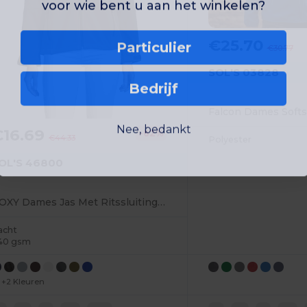
voor wie bent u aan het winkelen?
Particulier
€25.70
€30.77
SOL'S 03828
Bedrijf
Nee, bedankt
€16.69
-62%
€44.33
Polyester
OL'S 46800
ROXY Dames Jas Met Ritssluiting Softshell
acht
40 gsm
+2 Kleuren