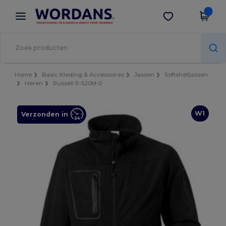
×
Wordans-app
Download app
Betere prijzen in de app!
Home
Basic Kleding & Accessoires
Jassen
Softshelljassen
Heren
Russell R-520M-0
W1
Verzonden in