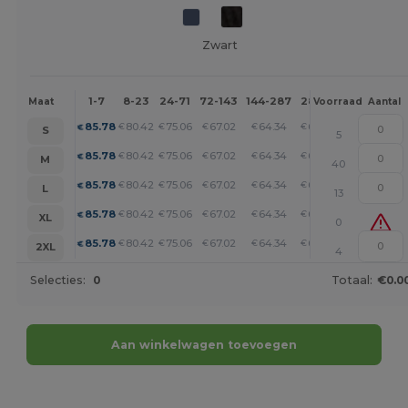
Zwart
1-7
8-23
24-71
72-143
144-287
288 +
Meer
Maat
Voorraad
Aantal
+
85.78
80.42
75.06
67.02
64.34
61.66
€
€
€
€
€
€
S
5
+
85.78
80.42
75.06
67.02
64.34
61.66
€
€
€
€
€
€
M
40
+
85.78
80.42
75.06
67.02
64.34
61.66
€
€
€
€
€
€
L
13
+
85.78
80.42
75.06
67.02
64.34
61.66
€
€
€
€
€
€
XL
0
+
85.78
80.42
75.06
67.02
64.34
61.66
€
€
€
€
€
€
2XL
4
Selecties:
0
Totaal:
€0.0
Aan winkelwagen toevoegen
Personaliseer het!