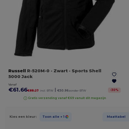
Russell
R-520M-0
- Zwart
- Sports Shell
5000 Jack
Vanaf
€61.66
|
-
30
%
€88.27
incl. BTW
€50.96
zonder BTW
Gratis verzending vanaf €69 vanuit dit magazijn
Kies een kleur:
Toon alle
+ 1
Maattabel