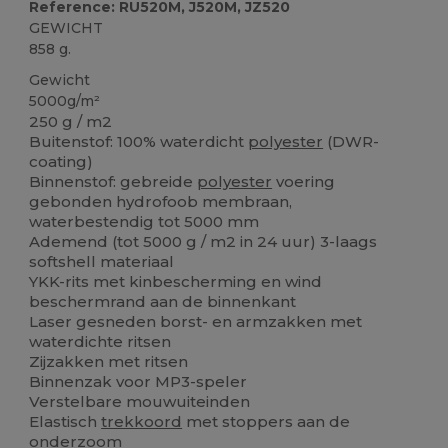
Reference: RU520M, J520M, JZ520
GEWICHT
858 g.
Gewicht
5000g/m²
250 g / m2
Buitenstof: 100% waterdicht
polyester
(DWR-
coating)
Binnenstof: gebreide
polyester
voering
gebonden hydrofoob membraan,
waterbestendig tot 5000 mm
Ademend (tot 5000 g / m2 in 24 uur) 3-laags
softshell materiaal
YKK-rits met kinbescherming en wind
beschermrand aan de binnenkant
Laser gesneden borst- en armzakken met
waterdichte ritsen
Zijzakken met ritsen
Binnenzak voor MP3-speler
Verstelbare mouwuiteinden
Elastisch
trekkoord
met stoppers aan de
onderzoom