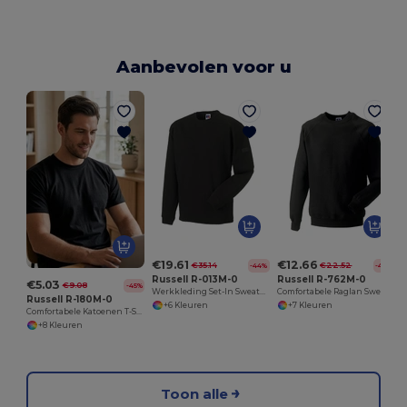
Aanbevolen voor u
€19.61
€12.66
€35.14
€22.52
-44%
-44%
Russell R-013M-0
Russell R-762M-0
€5.03
€9.08
-45%
Werkkleding Set-In Sweatshirt
Comfortabele Raglan Sweatshirt voor Elke Dag
Russell R-180M-0
+6 Kleuren
+7 Kleuren
Comfortabele Katoenen T-Shirt van Russell
+8 Kleuren
Toon alle