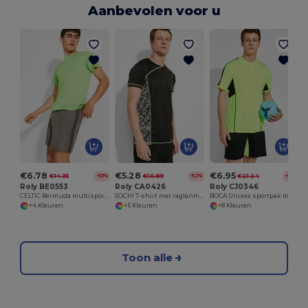
Aanbevolen voor u
€6.78
€5.28
€6.95
€14.35
€10.89
€21.24
-53%
-52%
-67%
Roly BE0553
Roly CA0426
Roly CJ0346
CELTIC Bermuda multisportbroek met twee weefsels en binnenslip
SOCHI T-shirt met raglanmouwen in technisch weefsel met bedrukte panelen
BOCA Unisex sportpak met combinatie van drie weefsels
+4 Kleuren
+5 Kleuren
+8 Kleuren
Toon alle