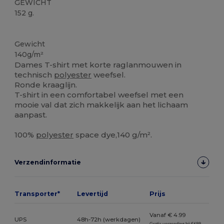
GEWICHT
152 g.
Ruime voorraad
Gewicht
140g/m²
Dames T-shirt met korte raglanmouwen in
technisch
polyester
weefsel.
Ronde kraaglijn.
T-shirt in een comfortabel weefsel met een
mooie val dat zich makkelijk aan het lichaam
aanpast.
100%
polyester
space dye,140 g/m².
Verzendinformatie
Transporter*
Levertijd
Prijs
Vanaf € 4.99
UPS
48h-72h (werkdagen)
Gratis verzending bij €699