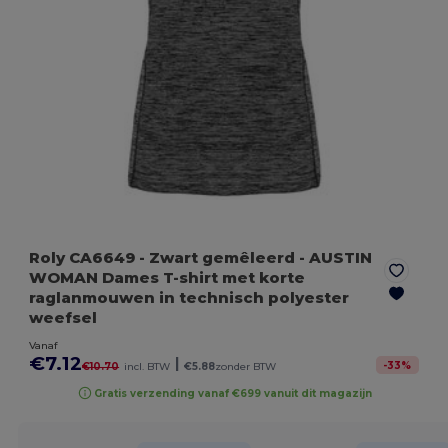
Roly CA6649
- Zwart gemêleerd
- AUSTIN
WOMAN Dames T-shirt met korte
raglanmouwen in technisch polyester
weefsel
Vanaf
€7.12
|
-
33
%
€10.70
incl. BTW
€5.88
zonder BTW
Gratis verzending vanaf €699 vanuit dit magazijn