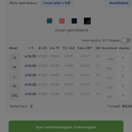
Kies een kleur:
Toon alle
+ 3
Maattabel
Zwart gemêleerd
Voorraad In 207 dagen
1-7
8-23
24-71
72-143
144-287
288 +
Meer
Maat
Voorraad
Aantal
+
10.32
9.60
8.89
8.18
7.47
7.12
€
€
€
€
€
€
S
498
+
10.32
9.60
8.89
8.18
7.47
7.12
€
€
€
€
€
€
M
826
+
10.32
9.60
8.89
8.18
7.47
7.12
€
€
€
€
€
€
L
1412
+
10.32
9.60
8.89
8.18
7.47
7.12
€
€
€
€
€
€
XL
430
+
10.32
9.60
8.89
8.18
7.47
7.12
€
€
€
€
€
€
2XL
184
Selecties:
0
Totaal:
€0.0
Aan winkelwagen toevoegen