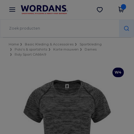
×
Wordans-app
Download app
Betere prijzen in de app!
Home
Basic Kleding & Accessoires
Sportkleding
Polo’s & sportshirts
Korte mouwen
Dames
Roly Sport CA6649
W4