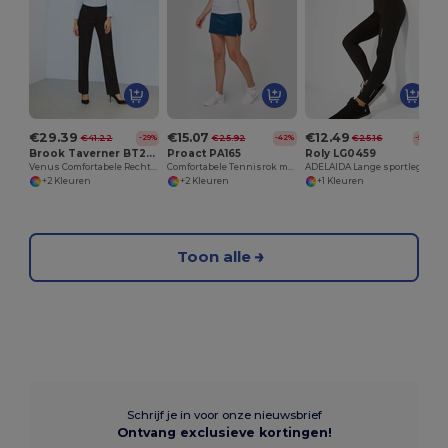
€29.39
€15.07
€12.49
€41.22
€25.92
€25.16
-29%
-42%
-50%
Brook Taverner BT2256
Proact PA165
Roly LG0459
Venus Comfortabele Rechte Broek voor Elke Gelegenheid
Comfortabele Tennisrok met Ingebouwde Shorts
ADELAIDA Lange sportlegging voor dames in technisch weefsel
+2 Kleuren
+2 Kleuren
+1 Kleuren
Toon alle
Schrijf je in voor onze nieuwsbrief
Ontvang exclusieve kortingen!