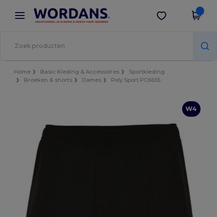
×
Wordans-app
Download app
Betere prijzen in de app!
Home
Basic Kleding & Accessoires
Sportkleding
Broeken & shorts
Dames
Roly Sport PC6655
W4