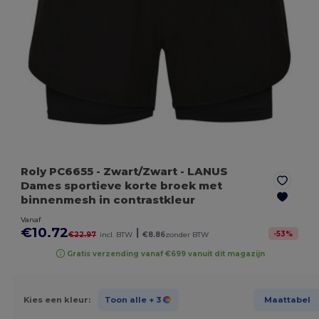
Roly PC6655
- Zwart/Zwart
- LANUS
Dames sportieve korte broek met
binnenmesh in contrastkleur
Vanaf
€10.72
|
-
53
%
€22.97
incl. BTW
€8.86
zonder BTW
Gratis verzending vanaf €699 vanuit dit magazijn
Kies een kleur:
Toon alle
+ 3
Maattabel