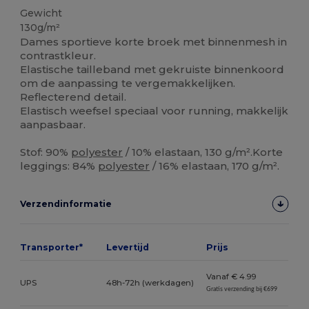
Gewicht
130g/m²
Dames sportieve korte broek met binnenmesh in
contrastkleur.
Elastische tailleband met gekruiste binnenkoord
om de aanpassing te vergemakkelijken.
Reflecterend detail.
Elastisch weefsel speciaal voor running, makkelijk
aanpasbaar.
Stof: 90%
polyester
/ 10% elastaan, 130 g/m².Korte
leggings: 84%
polyester
/ 16% elastaan, 170 g/m².
Verzendinformatie
Transporter*
Levertijd
Prijs
Vanaf € 4.99
UPS
48h-72h (werkdagen)
Gratis verzending bij €699