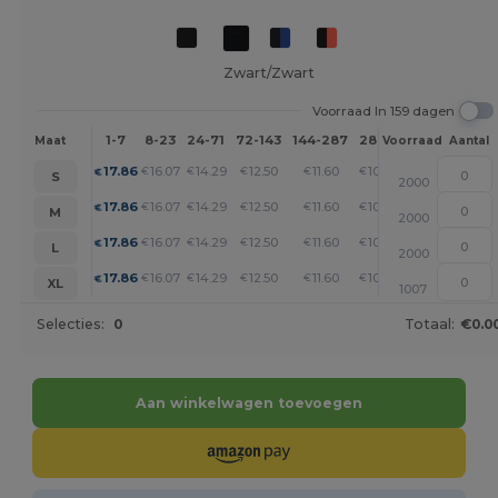
Zwart/Zwart
Voorraad In 159 dagen
1-7
8-23
24-71
72-143
144-287
288 +
Meer
Maat
Voorraad
Aantal
+
17.86
16.07
14.29
12.50
11.60
10.72
€
€
€
€
€
€
S
2000
+
17.86
16.07
14.29
12.50
11.60
10.72
€
€
€
€
€
€
M
2000
+
17.86
16.07
14.29
12.50
11.60
10.72
€
€
€
€
€
€
L
2000
+
17.86
16.07
14.29
12.50
11.60
10.72
€
€
€
€
€
€
XL
1007
Selecties:
0
Totaal:
€0.0
Aan winkelwagen toevoegen