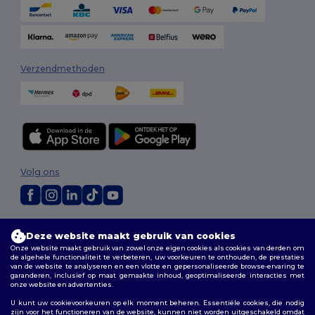
Verzendmethoden
Volg ons
2026. Alle rechten voorbehouden
Deze website maakt gebruik van cookies
Algemene voorwaarden
|
Aanpassingsbeleid
|
Privacybeleid
|
Onze website maakt gebruik van zowel onze eigen cookies als cookies van derden om
Cookiebeleid
|
Sitemap
de algehele functionaliteit te verbeteren, uw voorkeuren te onthouden, de prestaties
van de website te analyseren en een vlotte en gepersonaliseerde browse-ervaring te
garanderen, inclusief op maat gemaakte inhoud, geoptimaliseerde interacties met
Bruxelles
|
Anvers
|
Mortsel
|
Malines
|
Lierre
|
Turnhout
|
Geel
|
onze website en advertenties.
Herentals
|
Hoogstraten
|
Bruges
U kunt uw cookievoorkeuren op elk moment beheren. Essentiële cookies, die nodig
zijn voor het functioneren van de website, kunnen niet worden uitgeschakeld omdat