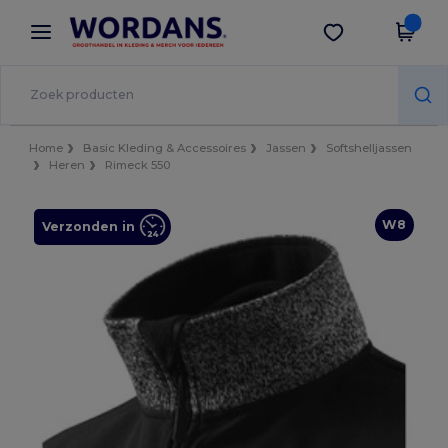
×
Wordans-app
Download app
Betere prijzen in de app!
Home
Basic Kleding & Accessoires
Jassen
Softshelljassen
Heren
Rimeck 550
W8
Verzonden in