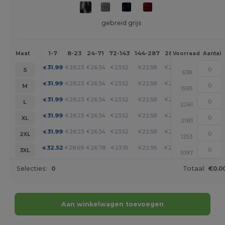
gebreid grijs
1-7
8-23
24-71
72-143
144-287
288 +
Meer
Maat
Voorraad
Aantal
+
31.99
28.23
26.34
23.52
22.58
21.64
€
€
€
€
€
€
S
638
+
31.99
28.23
26.34
23.52
22.58
21.64
€
€
€
€
€
€
M
1595
+
31.99
28.23
26.34
23.52
22.58
21.64
€
€
€
€
€
€
L
2261
+
31.99
28.23
26.34
23.52
22.58
21.64
€
€
€
€
€
€
XL
2183
+
31.99
28.23
26.34
23.52
22.58
21.64
€
€
€
€
€
€
2XL
1253
+
32.52
28.69
26.78
23.91
22.95
22.00
€
€
€
€
€
€
3XL
1097
Selecties:
0
Totaal:
€0.0
Aan winkelwagen toevoegen