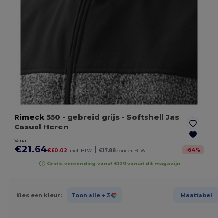
Rimeck
550
- gebreid grijs
- Softshell Jas
Casual Heren
Vanaf
€21.64
|
-
64
%
€60.02
incl. BTW
€17.88
zonder BTW
Gratis verzending vanaf €129 vanuit dit magazijn
Kies een kleur:
Toon alle
+ 3
Maattabel