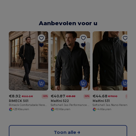
Aanbevolen voor u
M
S
€8.92
€40.87
€44.68
€22.26
€81.88
€70.10
-60%
-50%
-36%
RIMECK 501
Malfini 522
Malfini 531
Rimeck Comfortabele Heren Fleecejas voor Koude Dagen
Softshell Jas Performance Heren
Softshell Jas Nano Heren
+29 Kleuren
+10 Kleuren
+4 Kleuren
Toon alle