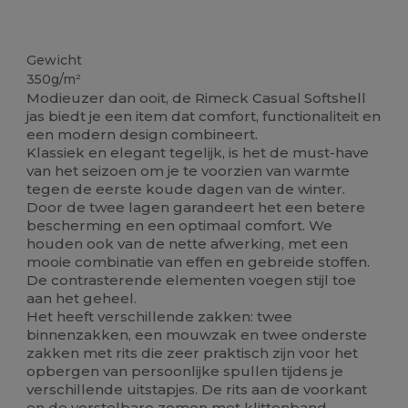
Ruime voorraad
Gewicht
350g/m²
Modieuzer dan ooit, de Rimeck Casual Softshell
jas biedt je een item dat comfort, functionaliteit en
een modern design combineert.
Klassiek en elegant tegelijk, is het de must-have
van het seizoen om je te voorzien van warmte
tegen de eerste koude dagen van de winter.
Door de twee lagen garandeert het een betere
bescherming en een optimaal comfort. We
houden ook van de nette afwerking, met een
mooie combinatie van effen en gebreide stoffen.
De contrasterende elementen voegen stijl toe
aan het geheel.
Het heeft verschillende zakken: twee
binnenzakken, een mouwzak en twee onderste
zakken met rits die zeer praktisch zijn voor het
opbergen van persoonlijke spullen tijdens je
verschillende uitstapjes. De rits aan de voorkant
en de verstelbare zomen met
klittenband