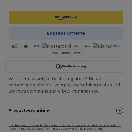
Personaliseer het!
Express Offerte
Snelle levering
Wilt u een zakelijke bestelling doen? Bestel
voordelig en btw vrij, voeg bij uw betaling alstublieft
uw intra communautaire btw-nummer toe.
Productbeschrijving
Houd er rekening mee dat door schermkalibratie de kleur van de productafbeelding
mogelijk niet exact overeenkomt met de daadwerkelijke productkleur.