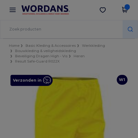
×
Wordans-app
Download app
Betere prijzen in de app!
Home
Basic Kleding & Accessoires
Werkkleding
Bouwkleding & veiligheidskleding
Beveiliging Dragen High - Vis
Heren
Result Safe-Guard R022X
W1
Verzonden in