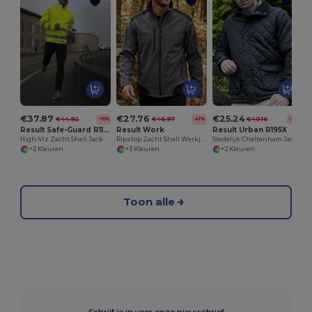
€37.87
€27.76
€25.24
€44.92
€46.97
€40.16
-16%
-41%
-37%
Result Safe-Guard R117X
Result Work
Result Urban R195X
High-Viz Zacht Shell Jack
Ripstop Zacht Shell Werkjack
Stedelijk Cheltenham Jack
+2 Kleuren
+3 Kleuren
+2 Kleuren
Toon alle
Schrijf je in voor onze nieuwsbrief