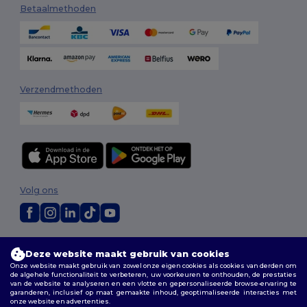
Betaalmethoden
Verzendmethoden
Volg ons
2026. Alle rechten voorbehouden
Deze website maakt gebruik van cookies
Algemene voorwaarden
|
Aanpassingsbeleid
|
Privacybeleid
|
Onze website maakt gebruik van zowel onze eigen cookies als cookies van derden om
Cookiebeleid
|
Sitemap
de algehele functionaliteit te verbeteren, uw voorkeuren te onthouden, de prestaties
van de website te analyseren en een vlotte en gepersonaliseerde browse-ervaring te
garanderen, inclusief op maat gemaakte inhoud, geoptimaliseerde interacties met
Bruxelles
|
Anvers
|
Mortsel
|
Malines
|
Lierre
|
Turnhout
|
Geel
|
onze website en advertenties.