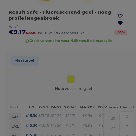
Result Safe
- Fluorescerend geel
- Hoog
profiel Regenbroek
Vanaf
€9.17
|
-
59
%
€22.10
incl. BTW
€7.58
zonder BTW
Gratis verzending vanaf €69 vanuit dit magazijn
Maattabel
Fluorescerend geel
1-7
8-23
24-71
72-143
144-287
288 +
Meer
Maat
Voorraad
Aantal
+
15.30
13.76
12.24
10.71
9.94
9.17
€
€
€
€
€
€
S/M
20
+
15.30
13.76
12.24
10.71
9.94
9.17
€
€
€
€
€
€
L/XL
22
+
15.30
13.76
12.24
10.71
9.94
9.17
€
€
€
€
€
€