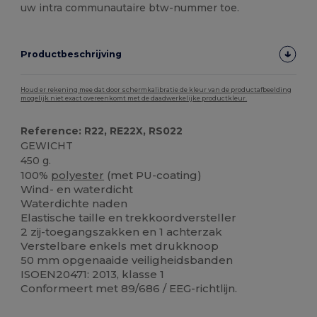
uw intra communautaire btw-nummer toe.
Productbeschrijving
Houd er rekening mee dat door schermkalibratie de kleur van de productafbeelding
mogelijk niet exact overeenkomt met de daadwerkelijke productkleur.
Reference: R22, RE22X, RS022
GEWICHT
450 g.
100%
polyester
(met PU-coating)
Wind- en waterdicht
Waterdichte naden
Elastische taille en trekkoordversteller
2 zij-toegangszakken en 1 achterzak
Verstelbare enkels met drukknoop
50 mm opgenaaide veiligheidsbanden
ISOEN20471: 2013, klasse 1
Conformeert met 89/686 / EEG-richtlijn.