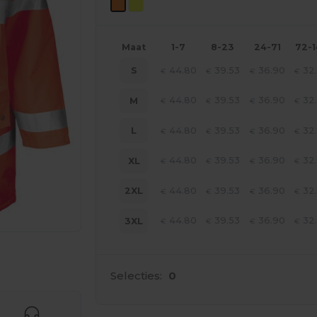
Maat
1-7
8-23
24-71
72-
44.80
39.53
36.90
32
S
€
€
€
€
44.80
39.53
36.90
32
M
€
€
€
€
44.80
39.53
36.90
32
L
€
€
€
€
44.80
39.53
36.90
32
XL
€
€
€
€
44.80
39.53
36.90
32
2XL
€
€
€
€
44.80
39.53
36.90
32
3XL
€
€
€
€
je producten
Selecties:
0