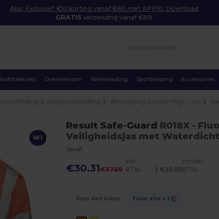
App-Exclusief: €10 korting vanaf €80 met APP10. Download
GRATIS
verzending vanaf €89
Hoofddeksels
Overhemden
Werkkleding
Sportkleding
Accessoires
Bouwkleding & veiligheidskleding
Beveiliging Dragen High - Vis
He
Result Safe-Guard
R018X
- Flu
Veiligheidsjas met Waterdic
W1
Vanaf
incl.
zonder
€30.31
|
€37.59
BTW
€25.05
BTW
Kies een kleur:
Toon alle
+ 1