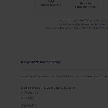
Kies een
Snelle levering
betaalmethode
Hulp nodig of een offerte aanvra
Contact
ventes@wordans.be
OR
02 586 2
Maandag – donderdag: 10:00–13:00 & 14:00–17:30 Vrijd
Productbeschrijving
Houd er rekening mee dat door schermkalibratie de kleur van de productafbee
Reference: R18, RE18A, RS018
GEWICHT
1.198 Kg.
Gewicht