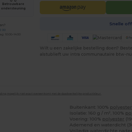
Betrouwbare
ondersteuning
Snelle of
gen?
2 00
ag: 10:00–14:00
Wilt u een zakelijke bestelling doen? Bestel
alstublieft uw intra communautaire btw-n
lding mogelijk niet exact overeenkomt met de daadwerkelijke productkleur.
Buitenkant: 100%
polyeste
Isolatie: 160 g / m², 100%
po
Voering: 100%
polyester
(1
Ademend en waterdicht (
Volledig waterdichte nade