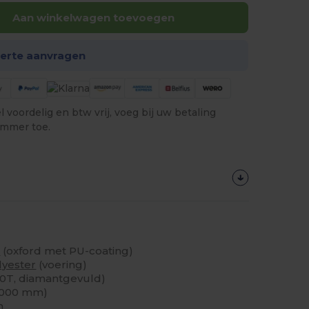
Aan winkelwagen toevoegen
ferte aanvragen
 voordelig en btw vrij, voeg bij uw betaling
ummer toe.
r
(oxford met PU-coating)
lyester
(voering)
90T, diamantgevuld)
3000 mm)
n