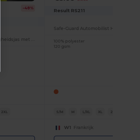
-48%
Result RS211
Safe-Guard Automobilist Hi-Vis Veiligheidsvest
Reflecterende Veiligheidsjas met Geïntegreerde Bescherming
100% polyester
120 gsm
2XL
S/M
M
L/XL
XL
2XL
W1
Frankrijk