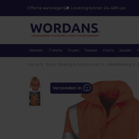
Offerte aanvragen
|
Levering binnen 24-48h uur
Merken
T-shirts
Truien
Tassen
Polo's
Jassen
Home
Basic Kleding & Accessoires
Werkkleding
Verzonden in