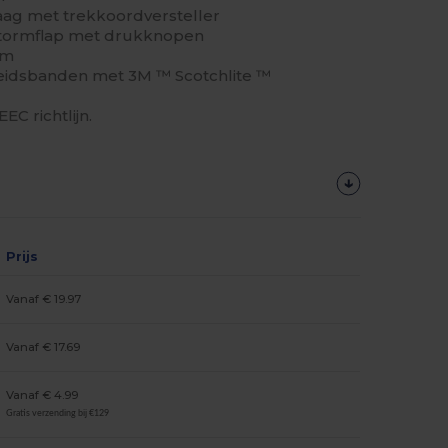
aag met trekkoordversteller
t stormflap met drukknopen
rm
eidsbanden met 3M ™ Scotchlite ™
C richtlijn.
Prijs
Vanaf € 19.97
Vanaf € 17.69
Vanaf € 4.99
Gratis verzending bij €129