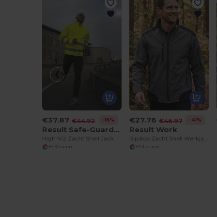
€37.87
€27.76
-16%
-41%
€44.92
€46.97
Result Safe-Guard R117X
Result Work
High-Viz Zacht Shell Jack
Ripstop Zacht Shell Werkjack
+2 Kleuren
+3 Kleuren