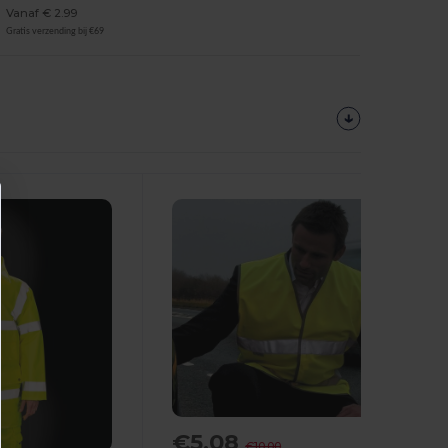
Vanaf € 2.99
Gratis verzending bij €69
€5.08
-49%
€10.00