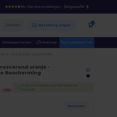
3k+ Klantbeoordelingen
Belgique
/
Nl
Zoeken
Bestelling volgen
Relatiegeschenken
Uitverkoop
Personaliseer het!
ren
Result Safe-Guard R018X
orescerend oranje
-
hte Bescherming
Gratis verzending vanaf €69 vanuit dit
magazijn
-
19
%
Maattabel