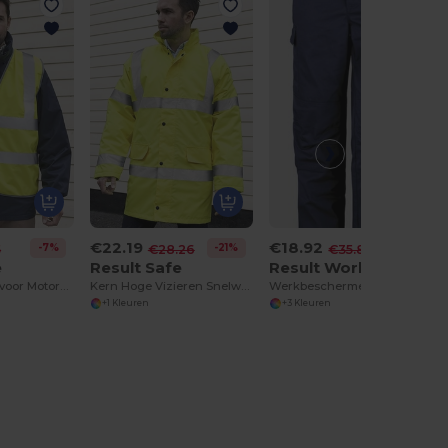
€22.19
€18.92
-7%
-21%
-47%
5
€28.26
€35.80
e
Result Safe
Result Work
Veiligheidsvest voor Motorwegen
Kern Hoge Vizieren Snelweg Jas
Werkbeschermer Actie Broek
+1 Kleuren
+3 Kleuren