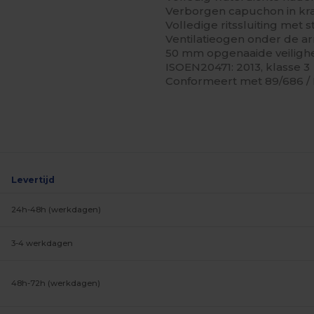
Verborgen capuchon in kr
Volledige ritssluiting me
Ventilatieogen onder de a
50 mm opgenaaide veiligh
ISOEN20471: 2013, klasse 3
Conformeert met 89/686 / EE
Levertijd
24h-48h (werkdagen)
3-4 werkdagen
48h-72h (werkdagen)