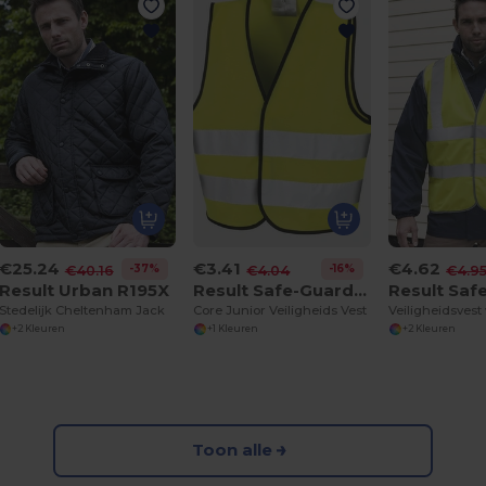
€25.24
€3.41
€4.62
-37%
-16%
€40.16
€4.04
€4.9
Result Urban R195X
Result Safe-Guard R200J
Result Saf
Stedelijk Cheltenham Jack
Core Junior Veiligheids Vest
+2 Kleuren
+1 Kleuren
+2 Kleuren
Toon alle