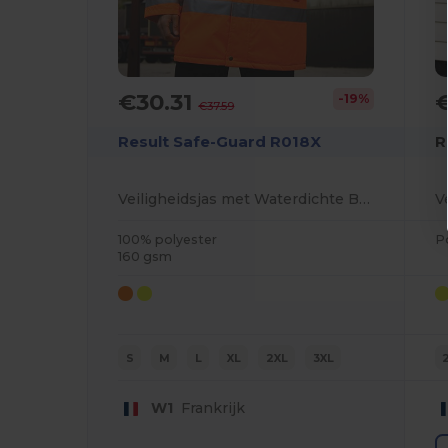
€30.31
-19%
€37.59
Result Safe-Guard R018X
R
Veiligheidsjas met Waterdichte Bescherming
V
100% polyester
P
160 gsm
S
M
L
XL
2XL
3XL
W1
Frankrijk