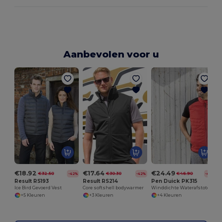
Aanbevolen voor u
€18.92
€17.64
€24.49
€32.50
€30.30
€46.90
-42%
-42%
-48%
Result RS193
Result RS214
Pen Duick PK315
Ice Bird Gevoerd Vest
Core softshell bodywarmer
Winddichte Waterafstotende Bodywarmer
+5 Kleuren
+3 Kleuren
+4 Kleuren