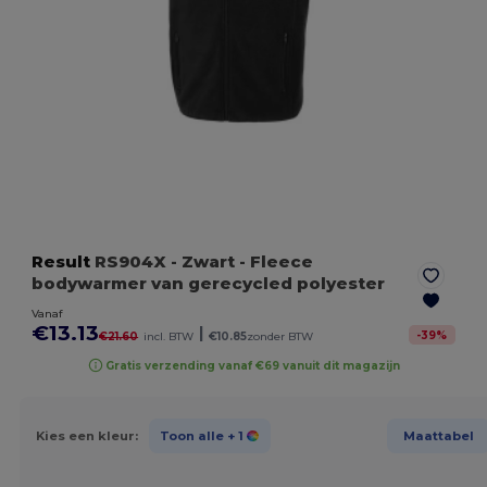
Result
RS904X
- Zwart
- Fleece
bodywarmer van gerecycled polyester
Vanaf
€13.13
|
-
39
%
€21.60
incl. BTW
€10.85
zonder BTW
Gratis verzending vanaf €69 vanuit dit magazijn
Kies een kleur:
Toon alle
+ 1
Maattabel