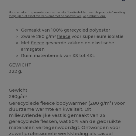
Houd er rekening mee dat door schermkalibratie de kleur van de productafbeelding
mogelijk niet exact overeenkomt met de daadwerkelijke productkleur.
Gemaakt van 100%
gerecycled
polyester
Zware 280 g/m²
fleece
voor superieure isolatie
Met
fleece
gevoerde zakken en elastische
armsgaten
Ruim matenbereik van XS tot 4XL
GEWICHT
322 g.
Gerecycled
Gewicht
280g/m²
Gerecyclede
fleece
bodywarmer (280 g/m²) voor
duurzame warmte en kwaliteit. Dit
milieuvriendelijke vest is gemaakt van 25
gerecyclede flessen, wat 50% van de gebruikte
materialen vertegenwoordigt. Ontworpen voor
zowel professionele werkkleding als casual