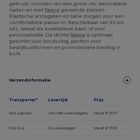
gebruik, voorzien van een grote rits, decoratieve
naden en met
fleece
gevoerde zakken.
Elastische armsgaten en taille zorgen voor een
comfortabele pasvorm. Beschikbaar van XS tot
4XL, ideaal als kwalitatieve basic of voor
personalisatie. De dichte
fleece
is optimaal
geschikt voor borduring, perfect voor
bedrijfsuniformen en promotionele kleding in
bulk.
Verzendinformatie
Transporter*
Levertijd
Prijs
DHL Express
24h-48h (werkdagen)
Vanaf € 19.97
DHL Eco
3-4 werkdagen
Vanaf € 17.69