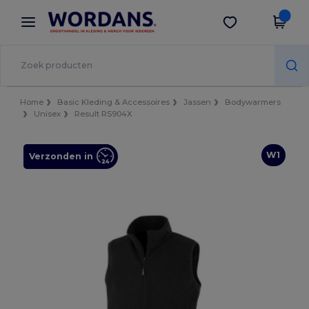
×
Wordans-app
Download app
Betere prijzen in de app!
Home
Basic Kleding & Accessoires
Jassen
Bodywarmers
Unisex
Result RS904X
W1
Verzonden in