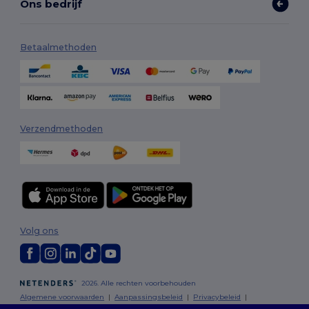
Ons bedrijf
Betaalmethoden
Verzendmethoden
Volg ons
2026. Alle rechten voorbehouden
Algemene voorwaarden
|
Aanpassingsbeleid
|
Privacybeleid
|
Cookiebeleid
|
Sitemap