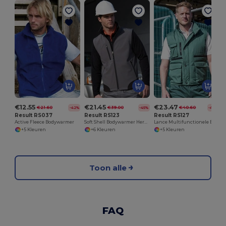
€12.55
€21.45
€23.47
€21.60
€39.00
€40.60
-42%
-45%
-42%
Result RS037
Result RS123
Result RS127
Active Fleece Bodywarmer
Soft Shell Bodywarmer Heren
Lance Multifunctionele Bodywarmer met Zakken
+5 Kleuren
+6 Kleuren
+5 Kleuren
Toon alle
FAQ