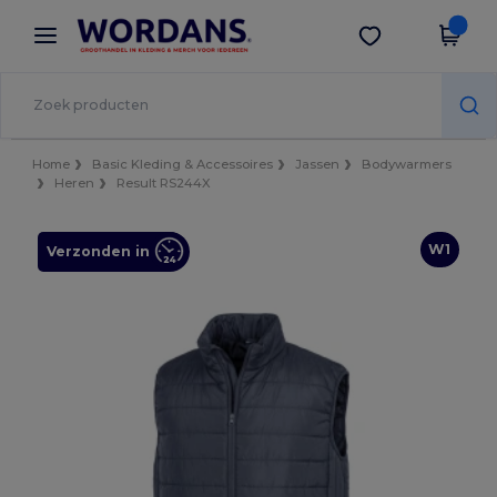
×
Wordans-app
Download app
Betere prijzen in de app!
Home
Basic Kleding & Accessoires
Jassen
Bodywarmers
Heren
Result RS244X
W1
Verzonden in