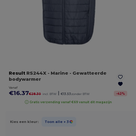
Result
RS244X
- Marine
- Gewatteerde
bodywarmer
Vanaf
€16.37
|
-
42
%
€28.30
incl. BTW
€13.53
zonder BTW
Gratis verzending vanaf €69 vanuit dit magazijn
Kies een kleur:
Toon alle
+ 3