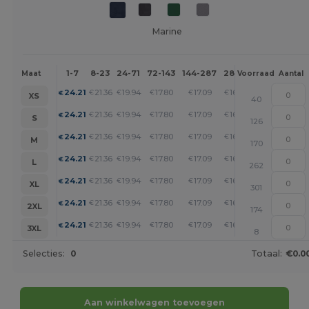
Marine
1-7
8-23
24-71
72-143
144-287
288 +
Meer
Maat
Voorraad
Aantal
+
24.21
21.36
19.94
17.80
17.09
16.37
€
€
€
€
€
€
XS
40
+
24.21
21.36
19.94
17.80
17.09
16.37
€
€
€
€
€
€
S
126
+
24.21
21.36
19.94
17.80
17.09
16.37
€
€
€
€
€
€
M
170
+
24.21
21.36
19.94
17.80
17.09
16.37
€
€
€
€
€
€
L
262
+
24.21
21.36
19.94
17.80
17.09
16.37
€
€
€
€
€
€
XL
301
+
24.21
21.36
19.94
17.80
17.09
16.37
€
€
€
€
€
€
2XL
174
+
24.21
21.36
19.94
17.80
17.09
16.37
€
€
€
€
€
€
3XL
8
Selecties:
0
Totaal:
€0.0
Aan winkelwagen toevoegen