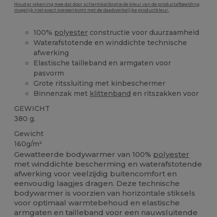
Houd er rekening mee dat door schermkalibratie de kleur van de productafbeelding
mogelijk niet exact overeenkomt met de daadwerkelijke productkleur.
100%
polyester
constructie voor duurzaamheid
Waterafstotende en winddichte technische
afwerking
Elastische tailleband en armgaten voor
pasvorm
Grote ritssluiting met kinbeschermer
Binnenzak met
klittenband
en ritszakken voor
GEWICHT
380 g.
Gewicht
160g/m²
Gewatteerde bodywarmer van 100%
polyester
met winddichte bescherming en waterafstotende
afwerking voor veelzijdig buitencomfort en
eenvoudig laagjes dragen. Deze technische
bodywarmer is voorzien van horizontale stiksels
voor optimaal warmtebehoud en elastische
armgaten en tailleband voor een nauwsluitende