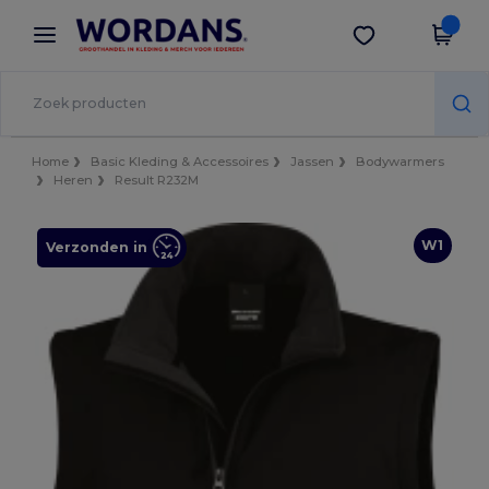
×
Wordans-app
Download app
Betere prijzen in de app!
Home
Basic Kleding & Accessoires
Jassen
Bodywarmers
Heren
Result R232M
W1
Verzonden in