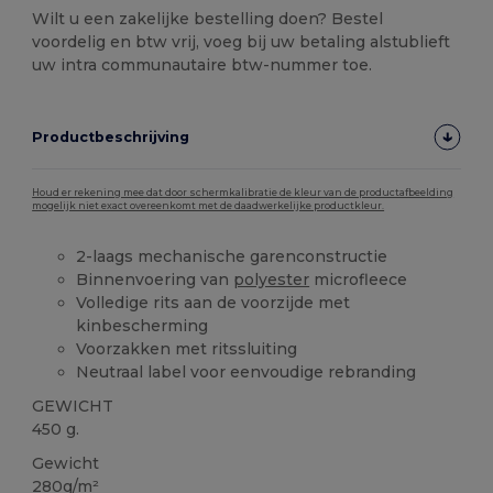
Wilt u een zakelijke bestelling doen? Bestel
voordelig en btw vrij, voeg bij uw betaling alstublieft
uw intra communautaire btw-nummer toe.
Productbeschrijving
Houd er rekening mee dat door schermkalibratie de kleur van de productafbeelding
mogelijk niet exact overeenkomt met de daadwerkelijke productkleur.
2-laags mechanische garenconstructie
Binnenvoering van
polyester
microfleece
Volledige rits aan de voorzijde met
kinbescherming
Voorzakken met ritssluiting
Neutraal label voor eenvoudige rebranding
GEWICHT
450 g.
Gewicht
280g/m²