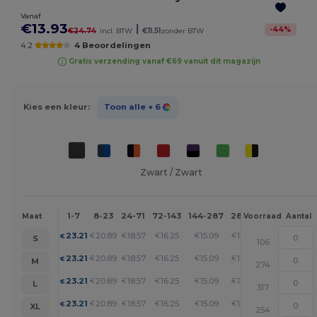
Vanaf
€13.93
|
-
44
%
€24.74
incl. BTW
€11.51
zonder BTW
4.2
4 Beoordelingen
Gratis verzending vanaf €69 vanuit dit magazijn
Kies een kleur:
Toon alle
+ 6
Zwart / Zwart
1-7
8-23
24-71
72-143
144-287
288 +
Meer
Maat
Voorraad
Aantal
+
23.21
20.89
18.57
16.25
15.09
13.93
€
€
€
€
€
€
S
106
+
23.21
20.89
18.57
16.25
15.09
13.93
€
€
€
€
€
€
M
274
+
23.21
20.89
18.57
16.25
15.09
13.93
€
€
€
€
€
€
L
317
+
23.21
20.89
18.57
16.25
15.09
13.93
€
€
€
€
€
€
XL
254