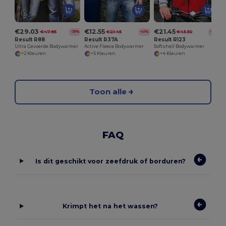
€29.03
€12.55
€21.45
€47.95
€21.45
€43.30
-39%
-41%
-50%
Result R88
Result R37A
Result R123
Ultra Gevoerde Bodywarmer
Active Fleece Bodywarmer
Softshell Bodywarmer
+2 Kleuren
+5 Kleuren
+4 Kleuren
Toon alle
FAQ
Is dit geschikt voor zeefdruk of borduren?
Krimpt het na het wassen?