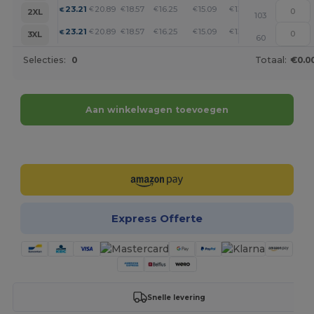
+
23.21
20.89
18.57
16.25
15.09
13.93
€
€
€
€
€
€
2XL
103
+
23.21
20.89
18.57
16.25
15.09
13.93
€
€
€
€
€
€
3XL
60
Selecties:
0
Totaal:
€0.0
Aan winkelwagen toevoegen
Personaliseer het!
Express Offerte
Snelle levering