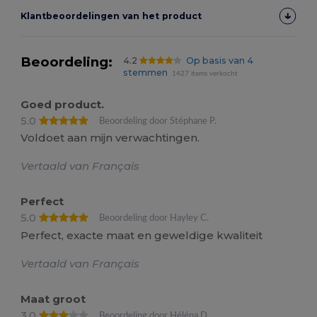
Klantbeoordelingen van het product
Beoordeling:
4.2
Op basis van 4
stemmen
1427 items verkocht
Goed product.
5.0
Beoordeling door Stéphane P.
Voldoet aan mijn verwachtingen.
Vertaald van Français
Perfect
5.0
Beoordeling door Hayley C.
Perfect, exacte maat en geweldige kwaliteit
Vertaald van Français
Maat groot
3.0
Beoordeling door Héléna D.