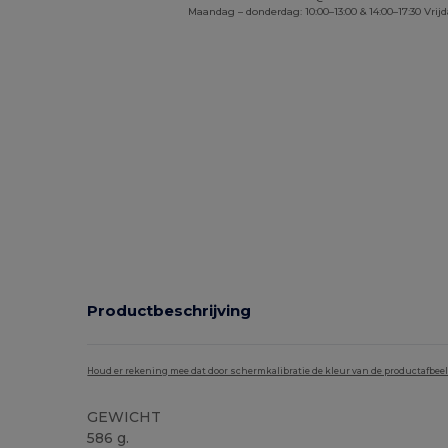
Maandag – donderdag: 10:00–13:00 & 14:00–17:30 Vrijd
Productbeschrijving
Houd er rekening mee dat door schermkalibratie de kleur van de productafbee
GEWICHT
586 g.