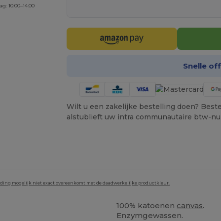
ag: 10:00–14:00
Snelle of
Wilt u een zakelijke bestelling doen? Bestel
alstublieft uw intra communautaire btw-n
lding mogelijk niet exact overeenkomt met de daadwerkelijke productkleur.
100% katoenen
canvas
.
Enzymgewassen.