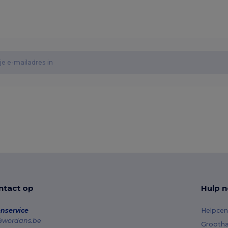
tact op
Hulp n
nservice
Helpcen
@wordans.be
Grootha