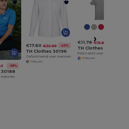
€11.78
-41%
€19.86
€17.60
-43%
€30.99
TH Clothes 30208
TH Clothes 30196
Polo t-shirt voor mannen
Oxford hemd voor mannen
+5 Kleuren
+1 Kleuren
-38%
67
 30188
or mannen