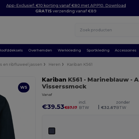
App-Exclusief: €10 korting vanaf €80 met APP10. Download
GRATIS
verzending vanaf €89
Hoofddeksels
Overhemden
Werkkleding
Sportkleding
Accessoires
 en ribfluweel jassen
Heren
Kariban K561
Kariban
K561
- Marineblauw
- 
Visserssmock
W5
Vanaf
incl.
zonder
€39.53
|
€57.17
BTW
€32.67
BTW