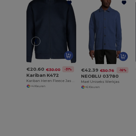
€20.60
€42.39
-31%
€30.00
-16%
€50.76
Kariban K472
NEOBLU 03780
Kariban Heren Fleece Jas voor Outdoor Activiteiten
Mael Uniseks Werkjas
+4 Kleuren
+6 Kleuren