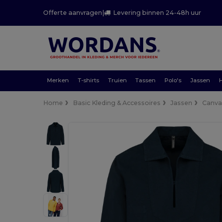
Offerte aanvragen
|
Levering binnen 24-48h uur
Merken
T-shirts
Truien
Tassen
Polo's
Jassen
Home
Basic Kleding & Accessoires
Jassen
Canvas