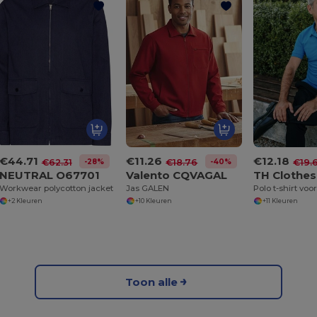
€44.71
€11.26
€12.18
-28%
-40%
€62.31
€18.76
€19.
NEUTRAL O67701
Valento CQVAGAL
TH Clothes
Workwear polycotton jacket
Jas GALEN
Polo t-shirt vo
+2 Kleuren
+10 Kleuren
+11 Kleuren
Toon alle