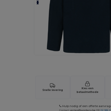
Vraag een offerte op maat aan voor 
Kies een
Snelle levering
betaalmethode
Hulp nodig of een offerte aanvra
Contact
ventes@wordans.be
OR
02 586 2