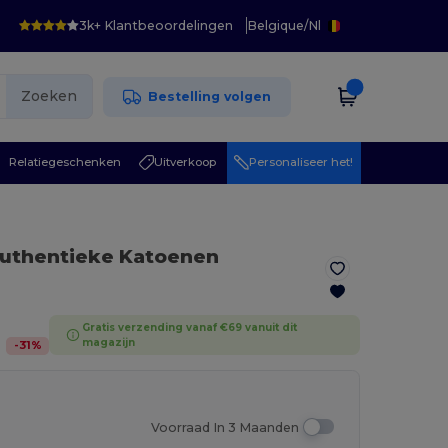
3k+ Klantbeoordelingen
Belgique
/
Nl
Zoeken
Bestelling volgen
Relatiegeschenken
Uitverkoop
Personaliseer het!
Authentieke Katoenen
Gratis verzending vanaf €69 vanuit dit
magazijn
-
31
%
Voorraad In 3 Maanden