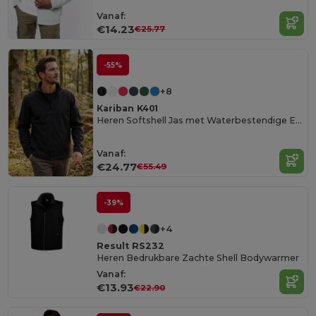
Vanaf:
€14.23
€25.77
-55%
+8
Kariban K401
Heren Softshell Jas met Waterbestendige Eigenschappen
Vanaf:
€24.77
€55.49
-39%
+4
Result RS232
Heren Bedrukbare Zachte Shell Bodywarmer
Vanaf:
€13.93
€22.90