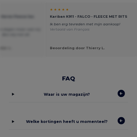
★ ★ ★ ★ ★
 Heren Fleece Jas
Kariban K911 - FALCO - FLEECE MET RITS
Ik ben erg tevreden met mijn aankoop!
le dagen maar wat mij
Vertaald van Français
 Ben blij met dit
ter v.
Beoordeling door Thierry L.
FAQ
Waar is uw magazijn?
Welke kortingen heeft u momenteel?