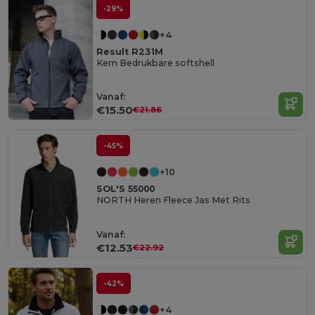
-29%
+4
Result R231M
Kern Bedrukbare softshell
Vanaf:
€15.50
€21.86
-45%
+10
SOL'S 55000
NORTH Heren Fleece Jas Met Rits
Vanaf:
€12.53
€22.92
-42%
+4