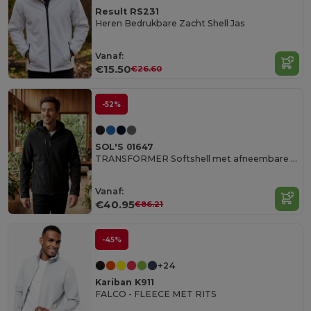
Result RS231
Heren Bedrukbare Zacht Shell Jas
Vanaf:
€15.50
€26.60
-52%
SOL'S 01647
TRANSFORMER Softshell met afneembare capuchon en mouwen
Vanaf:
€40.95
€86.21
-45%
+24
Kariban K911
FALCO - FLEECE MET RITS