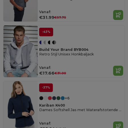
Vanaf:
€31.99
€57.75
-43%
Build Your Brand BYB004
Retro Stijl Unisex Honkbaljack
Vanaf:
€17.66
€31.00
-37%
+6
Kariban K400
Dames Softshell Jas met Waterafstotende Eigenschappen
Vanaf: