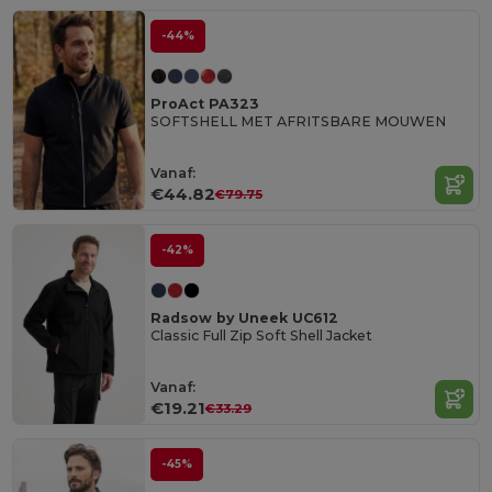
-44%
ProAct PA323
SOFTSHELL MET AFRITSBARE MOUWEN
Vanaf:
€44.82
€79.75
-42%
Radsow by Uneek UC612
Classic Full Zip Soft Shell Jacket
Vanaf:
€19.21
€33.29
-45%