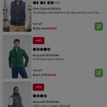
+10
Pen Duick PK310
Stedelijke Winddichte Bodywarmer met Opbergruimte
Vanaf:
€20.44
€37.50
-46%
Russell RU140M
Softshell Jack Heren
Vanaf:
€41.37
€76.90
-45%
Russell RU014M
Gilet voor zwaar gebruik