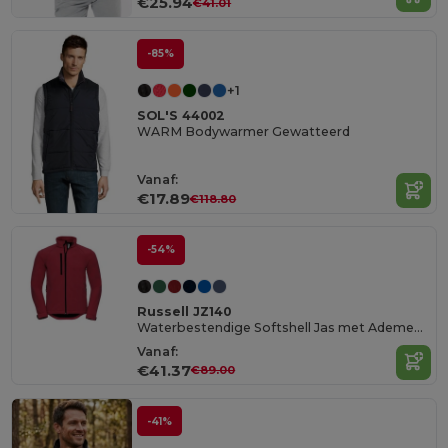
€25.94
€41.01
-85%
+1
SOL'S 44002
WARM Bodywarmer Gewatteerd
Vanaf:
€17.89
€118.80
-54%
Russell JZ140
Waterbestendige Softshell Jas met Ademend Membraan
Vanaf:
€41.37
€89.00
-41%