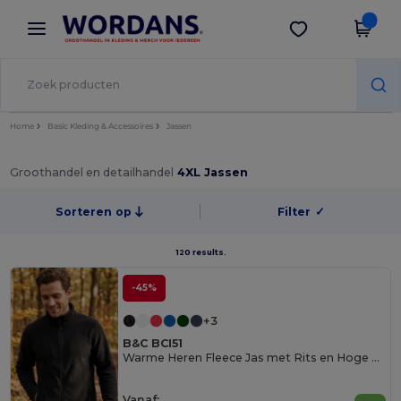
×
Wordans-app
Download app
Betere prijzen in de app!
Home
Basic Kleding & Accessoires
Jassen
Groothandel en detailhandel
4XL Jassen
Sorteren op
Filter
✓
120 results.
-45%
+3
B&C BCI51
Warme Heren Fleece Jas met Rits en Hoge Kraag
Vanaf: