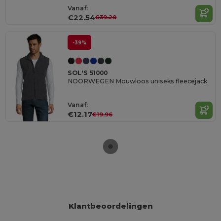
Vanaf:
€22.54
€39.20
-39%
SOL'S 51000
NOORWEGEN Mouwloos uniseks fleecejack
Vanaf:
€12.17
€19.96
Klantbeoordelingen