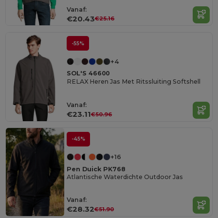
Vanaf:
€20.43
€25.16
-55%
+4
SOL'S 46600
RELAX Heren Jas Met Ritssluiting Softshell
Vanaf:
€23.11
€50.96
-45%
+16
Pen Duick PK768
Atlantische Waterdichte Outdoor Jas
Vanaf:
€28.32
€51.90