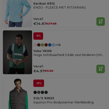
Kariban K912
ENZO - FLEECE MET RITSKRAAG
Vanaf:
€14.61
€27.68
-11%
+18
Yoko YK100
Hoge zichtbaarheid 2 b&b vest kinderen (HVW100CH)
Vanaf:
€4.97
€5.60
-19%
SOL'S 80503
Equinox Pro Bodywarmer Werkkleding