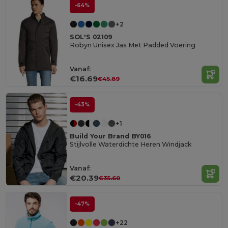
-64%
+2
SOL'S 02109
Robyn Unisex Jas Met Padded Voering
Vanaf:
€16.69
€45.89
-43%
+1
Build Your Brand BY016
Stijlvolle Waterdichte Heren Windjack
Vanaf:
€20.39
€35.60
-47%
+22