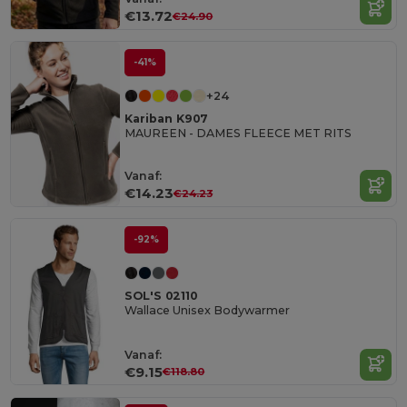
€13.72
€24.90
-41%
+24
Kariban K907
MAUREEN - DAMES FLEECE MET RITS
Vanaf:
€14.23
€24.23
-92%
SOL'S 02110
Wallace Unisex Bodywarmer
Vanaf:
€9.15
€118.80