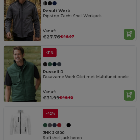
Result Work
Ripstop Zacht Shell Werkjack
Vanaf:
€27.76
€46.97
-31%
Russell R
Duurzame Werk Gilet met Multifunctionele Zakken
Vanaf:
€31.99
€46.62
-42%
JHK JK500
Softshell jack heren