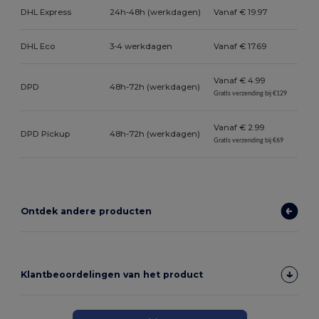
DHL Express
24h-48h (werkdagen)
Vanaf € 19.97
DHL Eco
3-4 werkdagen
Vanaf € 17.69
Vanaf € 4.99
DPD
48h-72h (werkdagen)
Gratis verzending bij €129
Vanaf € 2.99
DPD Pickup
48h-72h (werkdagen)
Gratis verzending bij €69
Ontdek andere producten
Klantbeoordelingen van het product