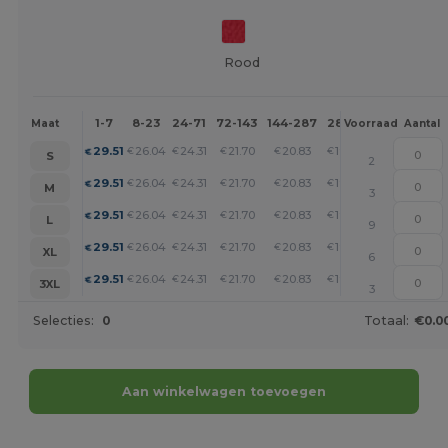
Rood
1-7
8-23
24-71
72-143
144-287
288 +
Meer
Maat
Voorraad
Aantal
+
29.51
26.04
24.31
21.70
20.83
19.97
€
€
€
€
€
€
S
2
+
29.51
26.04
24.31
21.70
20.83
19.97
€
€
€
€
€
€
M
3
+
29.51
26.04
24.31
21.70
20.83
19.97
€
€
€
€
€
€
L
9
+
29.51
26.04
24.31
21.70
20.83
19.97
€
€
€
€
€
€
XL
6
+
29.51
26.04
24.31
21.70
20.83
19.97
€
€
€
€
€
€
3XL
3
Selecties:
0
Totaal:
€0.0
Aan winkelwagen toevoegen
Personaliseer het!