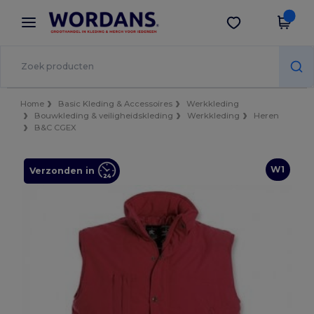
×
Wordans-app
Download app
Betere prijzen in de app!
Home
Basic Kleding & Accessoires
Werkkleding
Bouwkleding & veiligheidskleding
Werkkleding
Heren
B&C CGEX
W1
Verzonden in