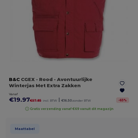
B&C
CGEX
- Rood
- Avontuurlijke
Winterjas Met Extra Zakken
Vanaf
€19.97
|
-
65
%
€57.85
incl. BTW
€16.50
zonder BTW
Gratis verzending vanaf €69 vanuit dit magazijn
Maattabel