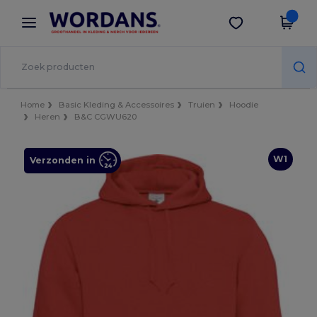
×
Wordans-app
Download app
Betere prijzen in de app!
Home
Basic Kleding & Accessoires
Truien
Hoodie
Heren
B&C CGWU620
W1
Verzonden in