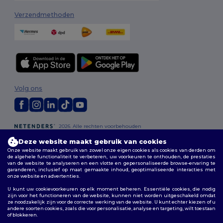
Verzendmethoden
Volg ons
2026. Alle rechten voorbehouden
Algemene voorwaarden
|
Aanpassingsbeleid
|
Privacybeleid
|
Deze website maakt gebruik van cookies
Cookiebeleid
|
Sitemap
Onze website maakt gebruik van zowel onze eigen cookies als cookies van derden om
de algehele functionaliteit te verbeteren, uw voorkeuren te onthouden, de prestaties
van de website te analyseren en een vlotte en gepersonaliseerde browse-ervaring te
Bruxelles
|
Anvers
|
Mortsel
|
Malines
|
Lierre
|
Turnhout
|
Geel
|
garanderen, inclusief op maat gemaakte inhoud, geoptimaliseerde interacties met
Herentals
|
Hoogstraten
|
Bruges
onze website en advertenties.
U kunt uw cookievoorkeuren op elk moment beheren. Essentiële cookies, die nodig
zijn voor het functioneren van de website, kunnen niet worden uitgeschakeld omdat
ze noodzakelijk zijn voor de correcte werking van de website. U kunt echter kiezen of u
andere soorten cookies, zoals die voor personalisatie, analyse en targeting, wilt toestaan
of blokkeren.