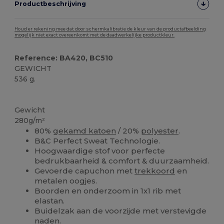
Productbeschrijving
Houd er rekening mee dat door schermkalibratie de kleur van de productafbeelding
mogelijk niet exact overeenkomt met de daadwerkelijke productkleur.
Reference: BA420, BC510
GEWICHT
536 g.
Personaliseren
Gewicht
280g/m²
80%
gekamd katoen
/ 20%
polyester
.
B&C Perfect Sweat Technologie.
Hoogwaardige stof voor perfecte
bedrukbaarheid & comfort & duurzaamheid.
Gevoerde capuchon met
trekkoord
en
metalen oogjes.
Boorden en onderzoom in 1x1 rib met
elastan.
Buidelzak aan de voorzijde met verstevigde
naden.