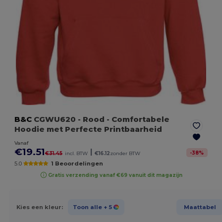
B&C
CGWU620
- Rood
- Comfortabele
Hoodie met Perfecte Printbaarheid
Vanaf
€19.51
|
-
38
%
€31.45
incl. BTW
€16.12
zonder BTW
5.0
1 Beoordelingen
Gratis verzending vanaf €69 vanuit dit magazijn
Kies een kleur:
Toon alle
+ 5
Maattabel