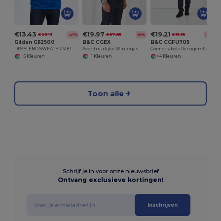
€13.43
€19.97
€19.21
€25.13
€57.85
€31.35
-47%
-65%
-39%
Gildan GI12500
B&C CGEX
B&C CGFU705
DRYBLEND SWEATER MET CAPUCHON VOOR VOLWASSENEN
Avontuurlijke Winterjas Met Extra Zakken
Comfortabele Reizigersfleece met Rits
+5 Kleuren
+1 Kleuren
+4 Kleuren
Toon alle
Schrijf je in voor onze nieuwsbrief
Ontvang exclusieve kortingen!
Inschrijven