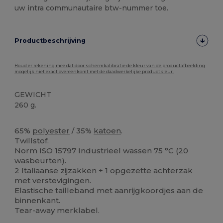
uw intra communautaire btw-nummer toe.
Productbeschrijving
Houd er rekening mee dat door schermkalibratie de kleur van de productafbeelding
mogelijk niet exact overeenkomt met de daadwerkelijke productkleur.
GEWICHT
260 g.
Verwijderbare labels
65%
polyester
/ 35%
katoen
.
Twillstof.
Norm ISO 15797 Industrieel wassen 75 °C (20
wasbeurten).
2 Italiaanse zijzakken + 1 opgezette achterzak
met verstevigingen.
Elastische tailleband met aanrijgkoordjes aan de
binnenkant.
Tear-away merklabel.