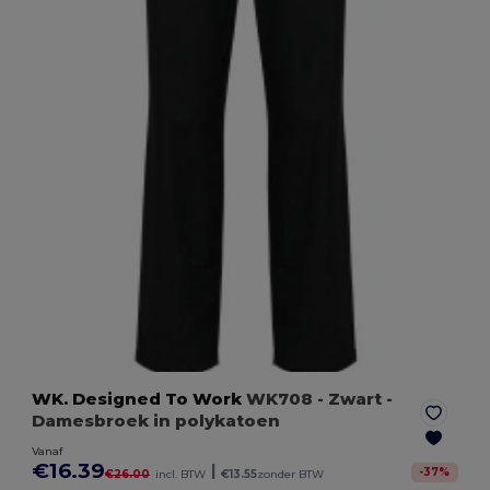
WK. Designed To Work
WK708
- Zwart
-
Damesbroek in polykatoen
Vanaf
€16.39
|
-
37
%
€26.00
incl. BTW
€13.55
zonder BTW