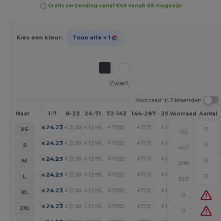
Gratis verzending vanaf €69 vanuit dit magazijn
Kies een kleur:
Toon alle
+ 1
Zwart
Voorraad In 3 Maanden
1-7
8-23
24-71
72-143
144-287
288 +
Meer
Maat
Voorraad
Aantal
+
24.23
21.38
19.96
17.82
17.11
16.39
€
€
€
€
€
€
XS
153
+
24.23
21.38
19.96
17.82
17.11
16.39
€
€
€
€
€
€
S
407
+
24.23
21.38
19.96
17.82
17.11
16.39
€
€
€
€
€
€
M
298
+
24.23
21.38
19.96
17.82
17.11
16.39
€
€
€
€
€
€
L
527
+
24.23
21.38
19.96
17.82
17.11
16.39
€
€
€
€
€
€
XL
0
+
24.23
21.38
19.96
17.82
17.11
16.39
€
€
€
€
€
€
2XL
0