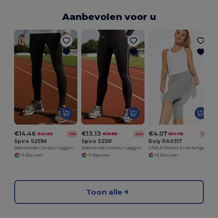
Aanbevolen voor u
€14.46
€13.13
€4.07
€21.60
€19.80
€14.78
-33%
-34%
-72%
Spiro S251M
Spiro S251F
Roly PA0317
Ademende Contour Leggings met Reflecterende Details
Ademende Contour Leggings met Reflecterende Details
CARLA Dames knie-lange sportlegging
+1 Kleuren
+1 Kleuren
+5 Kleuren
Toon alle