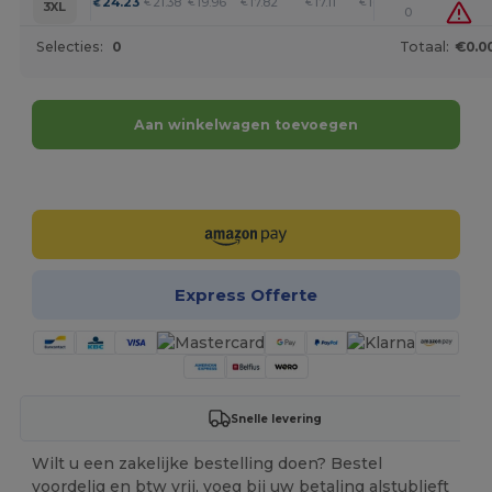
+
24.23
21.38
19.96
17.82
17.11
16.39
€
€
€
€
€
€
3XL
0
Selecties:
0
Totaal:
€0.0
Aan winkelwagen toevoegen
Personaliseer het!
Express Offerte
Snelle levering
Wilt u een zakelijke bestelling doen? Bestel
voordelig en btw vrij, voeg bij uw betaling alstublieft