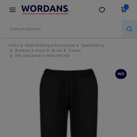
×
Wordans-app
Download app
Betere prijzen in de app!
Home
Basic Kleding & Accessoires
Sportkleding
Broeken & shorts
Broek
Dames
WK. Designed To Work WK708
W5