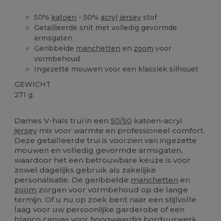
50%
katoen
- 50%
acryl
jersey
stof
Getailleerde snit met volledig gevormde
armsgaten
Geribbelde
manchetten
en
zoom
voor
vormbehoud
Ingezette mouwen voor een klassiek silhouet
GEWICHT
271 g.
Ruime voorraad
Dames V-hals trui in een
50/50
katoen-acryl
jersey
mix voor warmte en professioneel comfort.
Deze getailleerde trui is voorzien van ingezette
mouwen en volledig gevormde armsgaten,
waardoor het een betrouwbare keuze is voor
zowel dagelijks gebruik als zakelijke
personalisatie. De geribbelde
manchetten
en
zoom
zorgen voor vormbehoud op de lange
termijn. Of u nu op zoek bent naar een stijlvolle
laag voor uw persoonlijke garderobe of een
blanco
canvas
voor hoogwaardig borduurwerk,