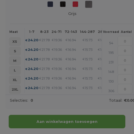
Grijs
1-7
8-23
24-71
72-143
144-287
288 +
Meer
Maat
Voorraad
Aantal
+
24.20
21.78
19.36
16.94
15.73
14.52
€
€
€
€
€
€
XS
54
+
24.20
21.78
19.36
16.94
15.73
14.52
€
€
€
€
€
€
S
195
+
24.20
21.78
19.36
16.94
15.73
14.52
€
€
€
€
€
€
M
231
+
24.20
21.78
19.36
16.94
15.73
14.52
€
€
€
€
€
€
L
148
+
24.20
21.78
19.36
16.94
15.73
14.52
€
€
€
€
€
€
XL
130
+
24.20
21.78
19.36
16.94
15.73
14.52
€
€
€
€
€
€
2XL
306
Selecties:
0
Totaal:
€0.0
Aan winkelwagen toevoegen