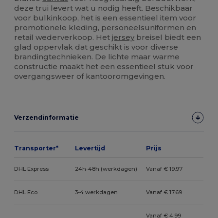
deze trui levert wat u nodig heeft. Beschikbaar
voor bulkinkoop, het is een essentieel item voor
promotionele kleding, personeelsuniformen en
retail wederverkoop. Het
jersey
breisel biedt een
glad oppervlak dat geschikt is voor diverse
brandingtechnieken. De lichte maar warme
constructie maakt het een essentieel stuk voor
overgangsweer of kantooromgevingen.
Verzendinformatie
Transporter*
Levertijd
Prijs
DHL Express
24h-48h (werkdagen)
Vanaf € 19.97
DHL Eco
3-4 werkdagen
Vanaf € 17.69
Vanaf € 4.99