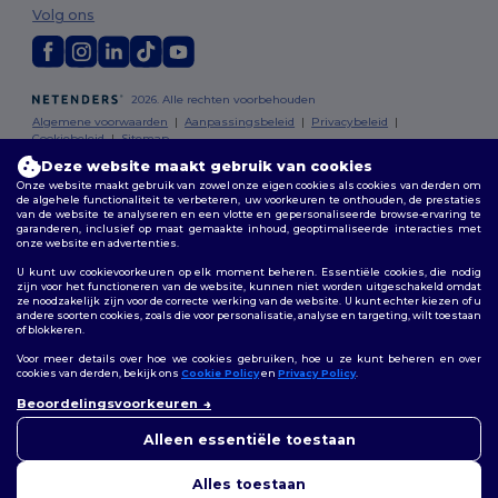
Volg ons
2026. Alle rechten voorbehouden
Algemene voorwaarden
|
Aanpassingsbeleid
|
Privacybeleid
|
Cookiebeleid
|
Sitemap
Deze website maakt gebruik van cookies
Onze website maakt gebruik van zowel onze eigen cookies als cookies van derden om
Bruxelles
|
Anvers
|
Mortsel
|
Malines
|
Lierre
|
Turnhout
|
Geel
|
de algehele functionaliteit te verbeteren, uw voorkeuren te onthouden, de prestaties
Herentals
|
Hoogstraten
|
Bruges
van de website te analyseren en een vlotte en gepersonaliseerde browse-ervaring te
garanderen, inclusief op maat gemaakte inhoud, geoptimaliseerde interacties met
onze website en advertenties.
U kunt uw cookievoorkeuren op elk moment beheren. Essentiële cookies, die nodig
zijn voor het functioneren van de website, kunnen niet worden uitgeschakeld omdat
ze noodzakelijk zijn voor de correcte werking van de website. U kunt echter kiezen of u
andere soorten cookies, zoals die voor personalisatie, analyse en targeting, wilt toestaan
of blokkeren.
Voor meer details over hoe we cookies gebruiken, hoe u ze kunt beheren en over
cookies van derden, bekijk ons
Cookie Policy
en
Privacy Policy
.
👋
Hallo
Beoordelingsvoorkeuren
Als u vragen of opmerkingen
heeft, kunt u op elk gewenst
Alleen essentiële toestaan
moment contact met ons
opnemen. Onze chatbot staat
Alles toestaan
voor u klaar.