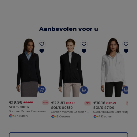
Aanbevolen voor u
€19.98
€22.81
€10.16
€29.15
-31%
€33.25
€37.49
-31%
-73%
SOL'S 90012
SOL'S 00550
SOL'S 47100
Gouden Dames Damesvest V Hals Met Knopen
Gordon Women Gebreien Dames Cardigan Met Rits
SOUL Vrouwen Contrastjas met Gevoerde Capuchon
+2 Kleuren
+2 Kleuren
+4 Kleuren