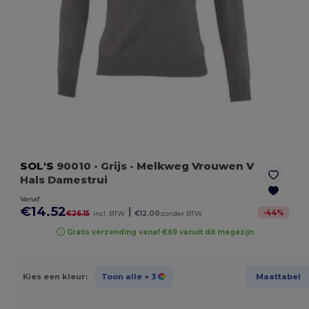
SOL'S
90010
- Grijs
- Melkweg Vrouwen V
Hals Damestrui
Vanaf
€14.52
|
-
44
%
€26.15
incl. BTW
€12.00
zonder BTW
Gratis verzending vanaf €69 vanuit dit magazijn
Kies een kleur:
Toon alle
+ 3
Maattabel