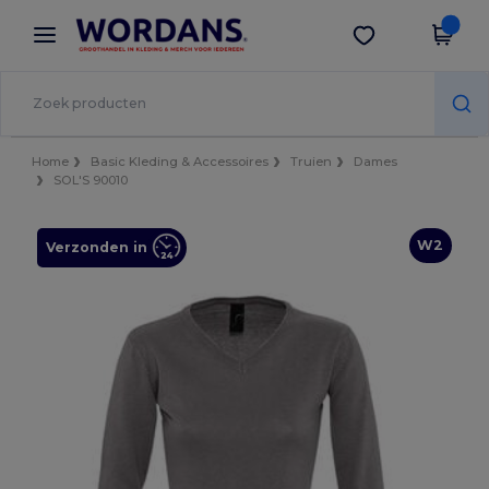
×
Wordans-app
Download app
Betere prijzen in de app!
Home
Basic Kleding & Accessoires
Truien
Dames
SOL'S 90010
W2
Verzonden in