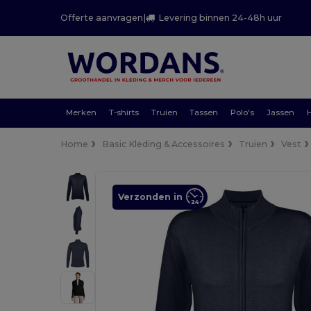
Offerte aanvragen
|
Levering binnen 24-48h uur
Merken
T-shirts
Truien
Tassen
Polo's
Jassen
Home
Basic Kleding & Accessoires
Truien
Vest
Verzonden in