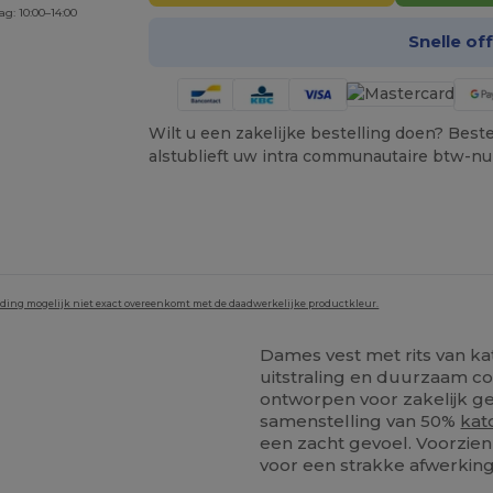
ag: 10:00–14:00
Snelle of
Wilt u een zakelijke bestelling doen? Bestel
alstublieft uw intra communautaire btw-n
lding mogelijk niet exact overeenkomt met de daadwerkelijke productkleur.
Dames vest met rits van ka
uitstraling en duurzaam co
ontworpen voor zakelijk geb
samenstelling van 50%
kat
een zacht gevoel. Voorzien
voor een strakke afwerking