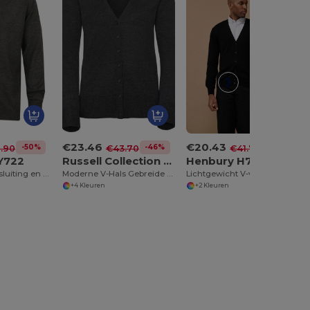
€23.46
€20.43
-50%
-46%
-51%
.90
€43.70
€41.76
Y722
Russell Collection JZ715
Henbury H722
Vest met knoopsluiting en V-hals
Moderne V-Hals Gebreide Cardigan
Lichtgewicht V-vest voor heren
+4 Kleuren
+2 Kleuren