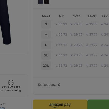
Maat
1-7
8-23
24-71
72-
33.72
29.75
27.77
24
S
€
€
€
€
33.72
29.75
27.77
24
M
€
€
€
€
33.72
29.75
27.77
24
L
€
€
€
€
33.72
29.75
27.77
24
XL
€
€
€
€
je producten
33.72
29.75
27.77
24
2XL
€
€
€
€
Selecties:
0
Betrouwbare
ondersteuning
gen?
2 00