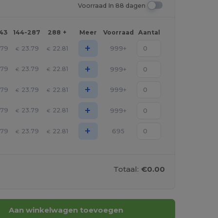
Voorraad In 88 dagen
143
144-287
288 +
Meer
Voorraad
Aantal
+
.79
23.79
22.81
999+
€
€
+
.79
23.79
22.81
999+
€
€
+
.79
23.79
22.81
999+
€
€
+
.79
23.79
22.81
999+
€
€
+
.79
23.79
22.81
695
€
€
Totaal:
€0.00
Aan winkelwagen toevoegen