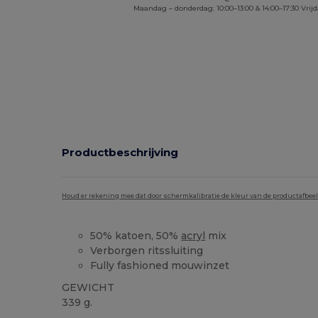
Maandag – donderdag: 10:00–13:00 & 14:00–17:30 Vrijd
Productbeschrijving
Houd er rekening mee dat door schermkalibratie de kleur van de productafbee
50% katoen, 50%
acryl
mix
Verborgen ritssluiting
Fully fashioned mouwinzet
GEWICHT
339 g.