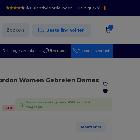
3k+ Klantbeoordelingen
Belgique
/
Nl
Zoeken
Bestelling volgen
Relatiegeschenken
Uitverkoop
Personaliseer het!
ordon Women Gebreien Dames
Gratis verzending vanaf €69 vanuit dit
magazijn
-
31
%
Maattabel