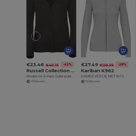
€23.46
€27.49
-42%
-28%
€40.15
€38.39
Russell Collection RU715F
Kariban K962
Moderne V-Hals Gebreide Cardigan
DAMES VESTJE MET RITS
+3 Kleuren
+5 Kleuren