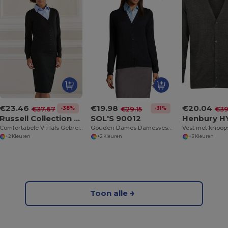
€23.46
€19.98
€20.04
-38%
-31%
€37.67
€29.15
€39
Russell Collection R-715F-0
SOL'S 90012
Henbury H
Comfortabele V-Hals Gebreide Cardigan
Gouden Dames Damesvest V Hals Met Knopen
+2 Kleuren
+2 Kleuren
+3 Kleuren
Toon alle