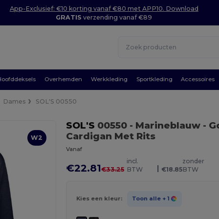
App-Exclusief: €10 korting vanaf €80 met APP10. Download
GRATIS
verzending vanaf €89
Hoofddeksels
Overhemden
Werkkleding
Sportkleding
Accessoires
Dames
SOL'S 00550
SOL'S
00550
- Marineblauw
- G
Cardigan Met Rits
W2
Vanaf
incl.
zonder
€22.81
|
€33.25
BTW
€18.85
BTW
Kies een kleur:
Toon alle
+ 1