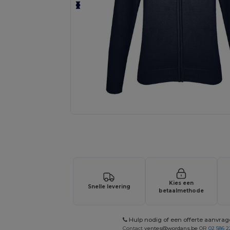
Vraag een offerte op maat aan voor 
Kies een
Snelle levering
betaalmethode
Hulp nodig of een offerte aanvra
Contact
ventes@wordans.be
OR
02 586 2