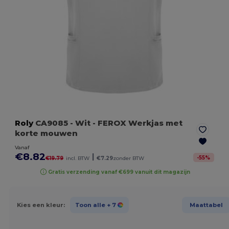
Roly
CA9085
- Wit
- FEROX Werkjas met
korte mouwen
Vanaf
€8.82
|
-
55
%
€19.79
incl. BTW
€7.29
zonder BTW
Gratis verzending vanaf €699 vanuit dit magazijn
Kies een kleur:
Toon alle
+ 7
Maattabel