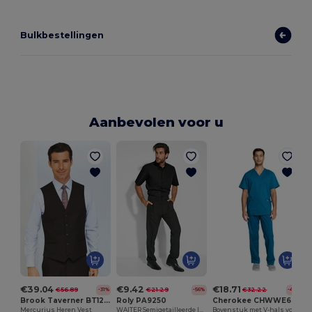
Bulkbestellingen
Aanbevolen voor u
€39.04
€9.42
€18.71
€56.89
€21.29
€32.22
-31%
-56%
-42%
Brook Taverner BT1295
Roly PA9250
Cherokee CHWWE670
Mercurius Heren Vest
WAITER Semigetailleerde lange broek
Bovenstuk met V-hals voor heren