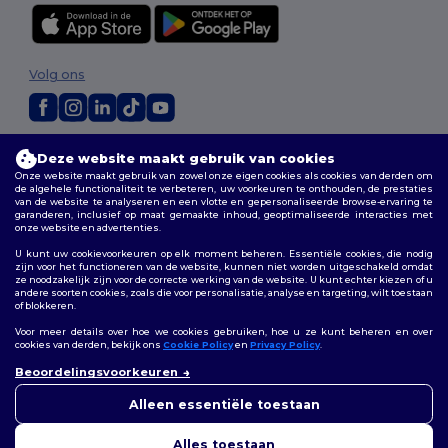
Volg ons
2026. Alle rechten voorbehouden
Deze website maakt gebruik van cookies
Algemene voorwaarden
|
Aanpassingsbeleid
|
Privacybeleid
|
Onze website maakt gebruik van zowel onze eigen cookies als cookies van derden om
Cookiebeleid
|
Sitemap
de algehele functionaliteit te verbeteren, uw voorkeuren te onthouden, de prestaties
van de website te analyseren en een vlotte en gepersonaliseerde browse-ervaring te
garanderen, inclusief op maat gemaakte inhoud, geoptimaliseerde interacties met
onze website en advertenties.
Bruxelles
|
Anvers
|
Mortsel
|
Malines
|
Lierre
|
Turnhout
|
Geel
|
Herentals
|
Hoogstraten
|
Bruges
U kunt uw cookievoorkeuren op elk moment beheren. Essentiële cookies, die nodig
zijn voor het functioneren van de website, kunnen niet worden uitgeschakeld omdat
ze noodzakelijk zijn voor de correcte werking van de website. U kunt echter kiezen of u
andere soorten cookies, zoals die voor personalisatie, analyse en targeting, wilt toestaan
of blokkeren.
Voor meer details over hoe we cookies gebruiken, hoe u ze kunt beheren en over
cookies van derden, bekijk ons
Cookie Policy
en
Privacy Policy
.
👋
Hallo
Beoordelingsvoorkeuren
Als u vragen of opmerkingen
heeft, kunt u op elk gewenst
Alleen essentiële toestaan
moment contact met ons
opnemen. Onze chatbot staat
Alles toestaan
voor u klaar.