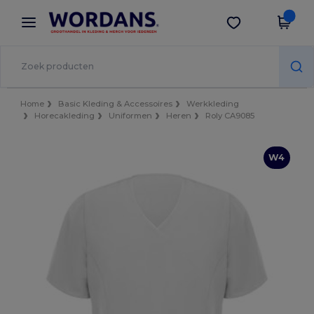
×
Wordans-app
Download app
Betere prijzen in de app!
Home
Basic Kleding & Accessoires
Werkkleding
Horecakleding
Uniformen
Heren
Roly CA9085
W4