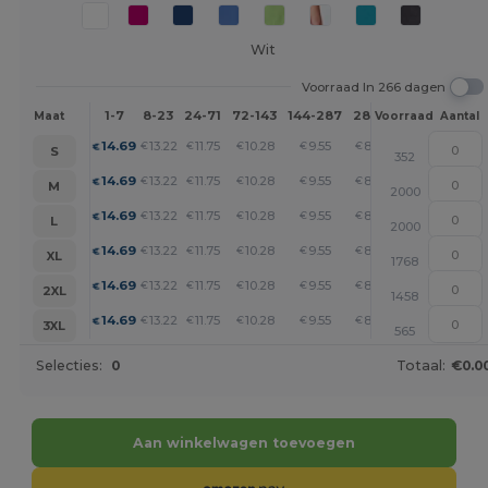
Wit
Voorraad In 266 dagen
1-7
8-23
24-71
72-143
144-287
288 +
Meer
Maat
Voorraad
Aantal
+
14.69
13.22
11.75
10.28
9.55
8.82
€
€
€
€
€
€
S
352
+
14.69
13.22
11.75
10.28
9.55
8.82
€
€
€
€
€
€
M
2000
+
14.69
13.22
11.75
10.28
9.55
8.82
€
€
€
€
€
€
L
2000
+
14.69
13.22
11.75
10.28
9.55
8.82
€
€
€
€
€
€
XL
1768
+
14.69
13.22
11.75
10.28
9.55
8.82
€
€
€
€
€
€
2XL
1458
+
14.69
13.22
11.75
10.28
9.55
8.82
€
€
€
€
€
€
3XL
565
Selecties:
0
Totaal:
€0.0
Aan winkelwagen toevoegen