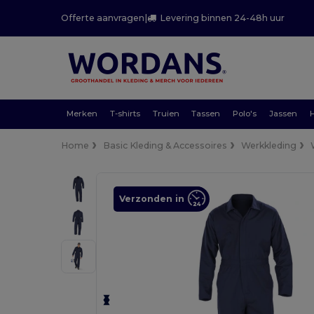
Offerte aanvragen
|
Levering binnen 24-48h uur
Merken
T-shirts
Truien
Tassen
Polo's
Jassen
Home
Basic Kleding & Accessoires
Werkkleding
Verzonden in