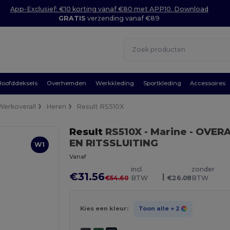
App-Exclusief: €10 korting vanaf €80 met APP10. Download
GRATIS
verzending vanaf €89
Hoofddeksels
Overhemden
Werkkleding
Sportkleding
Accessoires
Werkoverall
Heren
Result RS510X
Result
RS510X
- Marine
- OVER
EN RITSSLUITING
W1
Vanaf
incl.
zonder
€31.56
|
€54.60
BTW
€26.08
BTW
Kies een kleur:
Toon alle
+ 2