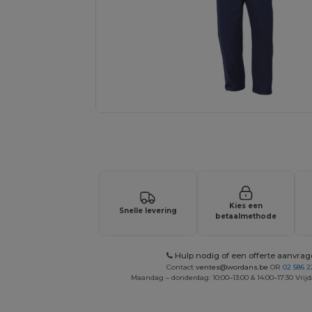
Vraag een offerte op maat aan voor 
Kies een
Snelle levering
betaalmethode
Hulp nodig of een offerte aanvra
Contact
ventes@wordans.be
OR
02 586 2
Maandag – donderdag: 10:00–13:00 & 14:00–17:30 Vrijd