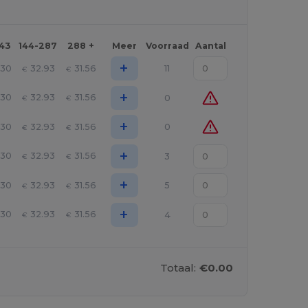
143
144-287
288 +
Meer
Voorraad
Aantal
+
.30
32.93
31.56
11
€
€
+
.30
32.93
31.56
0
€
€
+
.30
32.93
31.56
0
€
€
+
.30
32.93
31.56
3
€
€
+
.30
32.93
31.56
5
€
€
+
.30
32.93
31.56
4
€
€
Totaal:
€0.00