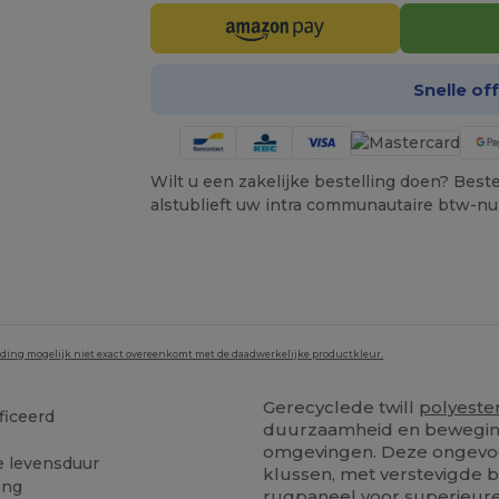
Snelle of
Wilt u een zakelijke bestelling doen? Bestel
alstublieft uw intra communautaire btw-n
lding mogelijk niet exact overeenkomt met de daadwerkelijke productkleur.
Gerecyclede twill
polyeste
ficeerd
duurzaamheid en bewegingsv
omgevingen. Deze ongevoe
e levensduur
klussen, met verstevigde 
ing
rugpaneel voor superieure