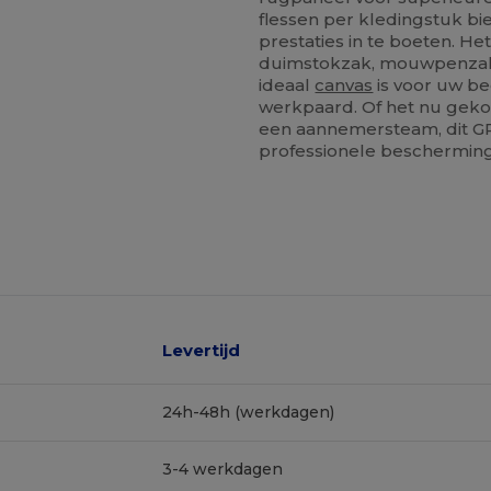
flessen per kledingstuk bi
prestaties in te boeten. H
duimstokzak, mouwpenzak e
ideaal
canvas
is voor uw be
werkpaard. Of het nu gekoc
een aannemersteam, dit GR
professionele bescherming
Levertijd
24h-48h (werkdagen)
3-4 werkdagen