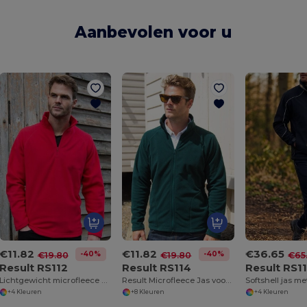
Aanbevolen voor u
€11.82
€11.82
€36.65
-40%
-40%
€19.80
€19.80
€65
Result RS112
Result RS114
Result RS1
Lichtgewicht microfleece met ritskraag
Result Microfleece Jas voor Outdoor Avonturen
Softshell jas m
+4 Kleuren
+8 Kleuren
+4 Kleuren