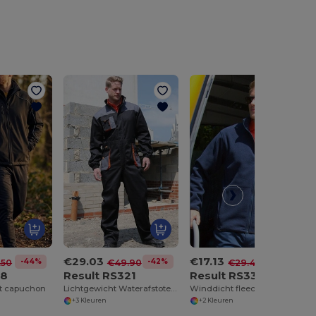
€29.03
€17.13
-44%
-42%
-42%
.50
€49.90
€29.40
18
Result RS321
Result RS330
et capuchon
Lichtgewicht Waterafstotende Werkoverall
Winddicht fleecejack
+3 Kleuren
+2 Kleuren