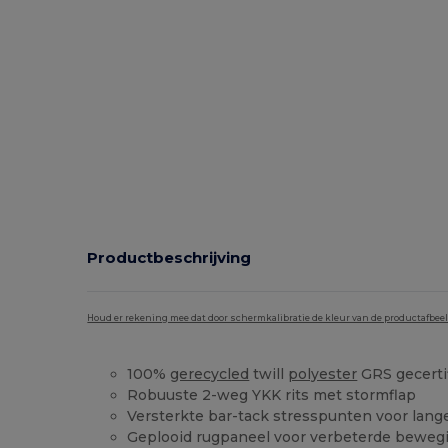
Productbeschrijving
Houd er rekening mee dat door schermkalibratie de kleur van de productafbee
100%
gerecycled
twill
polyester
GRS gecerti
Robuuste 2-weg YKK rits met stormflap
Versterkte bar-tack stresspunten voor lang
Geplooid rugpaneel voor verbeterde beweg