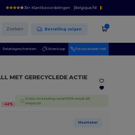
3k+ Klantbeoordelingen
Belgique
/
Nl
Zoeken
Bestelling volgen
Relatiegeschenken
Uitverkoop
Personaliseer het!
ALL MET GERECYCLEDE ACTIE
Gratis verzending vanaf €69 vanuit dit
magazijn
-
42
%
Maattabel