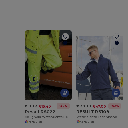
€9.17
€27.19
-40%
-42%
€15.40
€47.00
Result RS022
RESULT RS109
Veiligheid Waterdichte Reflecterende Werkbroek
Waterdichte Technische Fleecejas voor Outdoor Avonturen
+1 Kleuren
+3 Kleuren