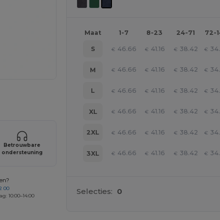
Maat
1-7
8-23
24-71
72-
46.66
41.16
38.42
34
S
€
€
€
€
46.66
41.16
38.42
34
M
€
€
€
€
46.66
41.16
38.42
34
L
€
€
€
€
je producten
46.66
41.16
38.42
34
XL
€
€
€
€
46.66
41.16
38.42
34
2XL
€
€
€
€
Betrouwbare
ondersteuning
46.66
41.16
38.42
34
3XL
€
€
€
€
gen?
2 00
Selecties:
0
ag: 10:00–14:00