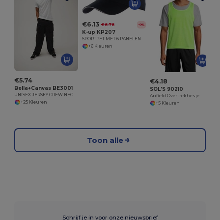
€6.13
€6.76
-9%
K-up KP207
SPORTPET MET 6 PANELEN
+6 Kleuren
€5.74
€4.18
Bella+Canvas BE3001
SOL'S 90210
UNISEX JERSEY CREW NECK T-SHIRT
Anfield Overtrekhesje
+25 Kleuren
+5 Kleuren
Toon alle
Schrijf je in voor onze nieuwsbrief