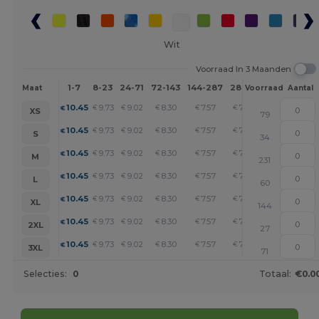
Wit
Voorraad In 3 Maanden
1-7
8-23
24-71
72-143
144-287
288 +
Meer
Maat
Voorraad
Aantal
+
10.45
9.73
9.02
8.30
7.57
7.21
€
€
€
€
€
€
XS
79
+
10.45
9.73
9.02
8.30
7.57
7.21
€
€
€
€
€
€
S
34
+
10.45
9.73
9.02
8.30
7.57
7.21
€
€
€
€
€
€
M
231
+
10.45
9.73
9.02
8.30
7.57
7.21
€
€
€
€
€
€
L
60
+
10.45
9.73
9.02
8.30
7.57
7.21
€
€
€
€
€
€
XL
144
+
10.45
9.73
9.02
8.30
7.57
7.21
€
€
€
€
€
€
2XL
27
+
10.45
9.73
9.02
8.30
7.57
7.21
€
€
€
€
€
€
3XL
71
Selecties:
0
Totaal:
€0.0