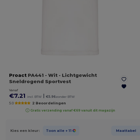
Proact
PA441
- Wit
- Lichtgewicht
Sneldrogend Sportvest
Vanaf
€7.21
|
incl. BTW
€5.96
zonder BTW
5.0
2 Beoordelingen
Gratis verzending vanaf €69 vanuit dit magazijn
Kies een kleur:
Toon alle
+ 11
Maattabel