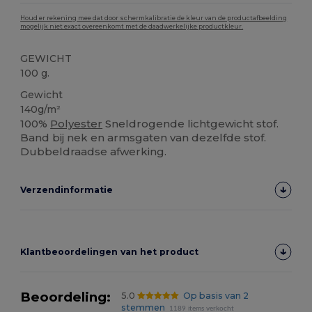
Houd er rekening mee dat door schermkalibratie de kleur van de productafbeelding
mogelijk niet exact overeenkomt met de daadwerkelijke productkleur.
GEWICHT
100 g.
Gewicht
140g/m²
100%
Polyester
Sneldrogende lichtgewicht stof.
Band bij nek en armsgaten van dezelfde stof.
Dubbeldraadse afwerking.
Verzendinformatie
Klantbeoordelingen van het product
Beoordeling:
5.0
Op basis van 2
stemmen
1189 items verkocht