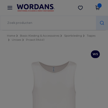
×
Wordans-app
Download app
Betere prijzen in de app!
Home
Basic Kleding & Accessoires
Sportkleding
Topjes
Unisex
Proact PA441
W5