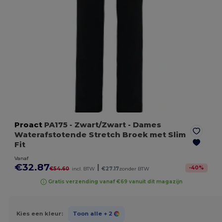
Proact
PA175
- Zwart/Zwart
- Dames
Waterafstotende Stretch Broek met Slim
Fit
Vanaf
€32.87
|
-
40
%
€54.60
incl. BTW
€27.17
zonder BTW
Gratis verzending vanaf €69 vanuit dit magazijn
Kies een kleur:
Toon alle
+ 2