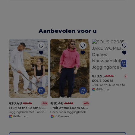
Aanbevolen voor u
€10.95
€21.91
-50%
SOL'S 02085
JAKE WOMEN Dames Nauwaansluitende Joggingbroek
+5 Kleuren
€10.48
€10.48
€19.30
€19.30
-46%
-46%
Fruit of the Loom SC290
Fruit of the Loom SC293
Joggingbroek Met Elastische Boorden
Open zoom Joggingbroek
+6 Kleuren
+3 Kleuren