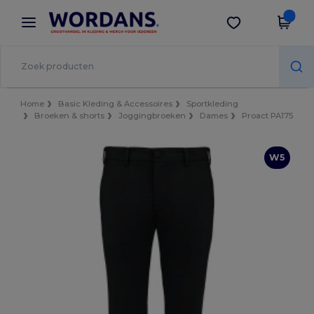
×
Wordans-app
Download app
Betere prijzen in de app!
Home
Basic Kleding & Accessoires
Sportkleding
Broeken & shorts
Joggingbroeken
Dames
Proact PA175
W5