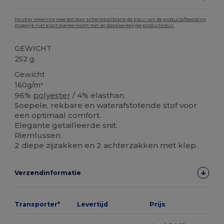
Houd er rekening mee dat door schermkalibratie de kleur van de productafbeelding
mogelijk niet exact overeenkomt met de daadwerkelijke productkleur.
GEWICHT
252 g.
Gewicht
160g/m²
96%
polyester
/ 4% elasthan.
Soepele, rekbare en waterafstotende stof voor
een optimaal comfort.
Elegante getailleerde snit.
Riemlussen.
2 diepe zijzakken en 2 achterzakken met klep.
Verzendinformatie
Transporter*
Levertijd
Prijs