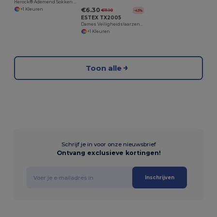
Herock® Ademend Sokken Comfort Plus
€6.30
+1 Kleuren
€11.10
-43%
ESTEX TX2005
Dames Veiligheidslaarzen Kevlar Versterkt
+1 Kleuren
Toon alle
Schrijf je in voor onze nieuwsbrief
Ontvang exclusieve kortingen!
Inschrijven