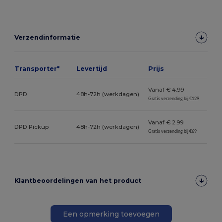
Verzendinformatie
Transporter*
Levertijd
Prijs
Vanaf € 4.99
DPD
48h-72h (werkdagen)
Gratis verzending bij €129
Vanaf € 2.99
DPD Pickup
48h-72h (werkdagen)
Gratis verzending bij €69
Klantbeoordelingen van het product
Een opmerking toevoegen