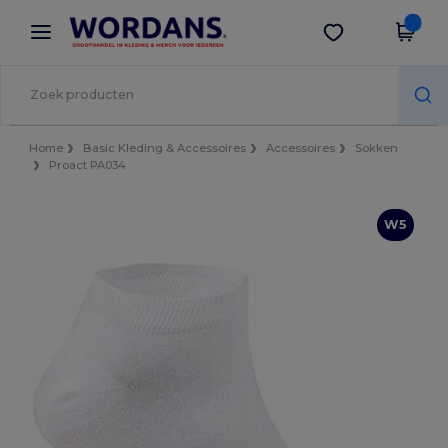
×
Wordans-app
Download app
Betere prijzen in de app!
Home
Basic Kleding & Accessoires
Accessoires
Sokken
Proact PA034
W5