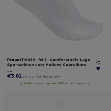
Proact
PA034
- Wit
- Comfortabele Lage
Sportsokken voor Actieve Gebruikers
Vanaf
€3.82
|
incl. BTW
€3.16
zonder BTW
Gratis verzending vanaf €69 vanuit dit magazijn