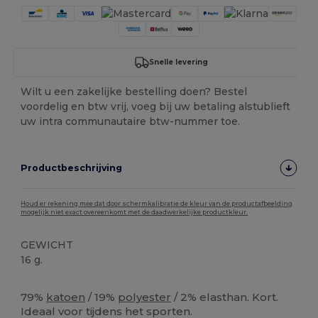
Snelle levering
Wilt u een zakelijke bestelling doen? Bestel
voordelig en btw vrij, voeg bij uw betaling alstublieft
uw intra communautaire btw-nummer toe.
Productbeschrijving
Houd er rekening mee dat door schermkalibratie de kleur van de productafbeelding
mogelijk niet exact overeenkomt met de daadwerkelijke productkleur.
GEWICHT
16 g.
Ruime voorraad
79%
katoen
/ 19%
polyester
/ 2% elasthan. Kort.
Ideaal voor tijdens het sporten.