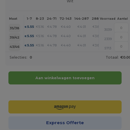
Wit
1-7
8-23
24-71
72-143
144-287
288 +
Meer
Maat
Voorraad
Aantal
+
5.55
5.16
4.78
4.40
4.01
3.82
€
€
€
€
€
€
35/38
3039
+
5.55
5.16
4.78
4.40
4.01
3.82
€
€
€
€
€
€
39/42
2339
+
5.55
5.16
4.78
4.40
4.01
3.82
€
€
€
€
€
€
43/46
5713
Selecties:
0
Totaal:
€0.0
Aan winkelwagen toevoegen
Personaliseer het!
Express Offerte