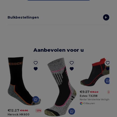
Bulkbestellingen
Aanbevolen voor u
€9.57
€18.20
-47%
Estex TX2118
Kevlar Versterkte Veiligheidssokken
+1 Kleuren
€12.27
€16.90
-27%
Herock HK600