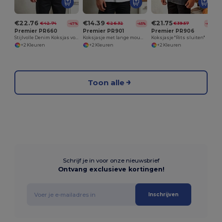
€22.76
€14.39
€21.75
€42.74
€26.32
€39.57
-47%
-45%
-45%
Premier PR660
Premier PR901
Premier PR906
Stijlvolle Denim Koksjas voor Comfort en Bescherming
Koksjasje met lange mouwen “Essential”
Koksjasje "Rits sluiten"
+2 Kleuren
+2 Kleuren
+2 Kleuren
Toon alle
Schrijf je in voor onze nieuwsbrief
Ontvang exclusieve kortingen!
Inschrijven