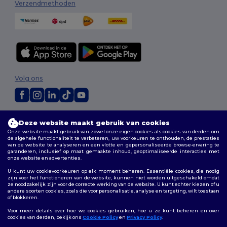
Verzendmethoden
Volg ons
2026. Alle rechten voorbehouden
Deze website maakt gebruik van cookies
Algemene voorwaarden
|
Aanpassingsbeleid
|
Privacybeleid
|
Onze website maakt gebruik van zowel onze eigen cookies als cookies van derden om
Cookiebeleid
|
Sitemap
U h
de algehele functionaliteit te verbeteren, uw voorkeuren te onthouden, de prestaties
van de website te analyseren en een vlotte en gepersonaliseerde browse-ervaring te
garanderen, inclusief op maat gemaakte inhoud, geoptimaliseerde interacties met
Bruxelles
|
Anvers
|
Mortsel
|
Malines
|
Lierre
|
Turnhout
|
Geel
|
onze website en advertenties.
€10 ko
Herentals
|
Hoogstraten
|
Bruges
U kunt uw cookievoorkeuren op elk moment beheren. Essentiële cookies, die nodig
zijn voor het functioneren van de website, kunnen niet worden uitgeschakeld omdat
ze noodzakelijk zijn voor de correcte werking van de website. U kunt echter kiezen of u
Om uw korting the claimen,
andere soorten cookies, zoals die voor personalisatie, analyse en targeting, wilt toestaan
u aan het
of blokkeren.
Voor meer details over hoe we cookies gebruiken, hoe u ze kunt beheren en over
cookies van derden, bekijk ons
Cookie Policy
en
Privacy Policy
.
Parti
👋
Hallo