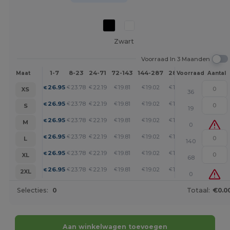
Zwart
Voorraad In 3 Maanden
1-7
8-23
24-71
72-143
144-287
288 +
Meer
Maat
Voorraad
Aantal
+
26.95
23.78
22.19
19.81
19.02
18.23
€
€
€
€
€
€
XS
36
+
26.95
23.78
22.19
19.81
19.02
18.23
€
€
€
€
€
€
S
19
+
26.95
23.78
22.19
19.81
19.02
18.23
€
€
€
€
€
€
M
0
+
26.95
23.78
22.19
19.81
19.02
18.23
€
€
€
€
€
€
L
140
+
26.95
23.78
22.19
19.81
19.02
18.23
€
€
€
€
€
€
XL
68
+
26.95
23.78
22.19
19.81
19.02
18.23
€
€
€
€
€
€
2XL
0
Selecties:
0
Totaal:
€0.0
Aan winkelwagen toevoegen