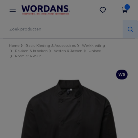
×
Wordans-app
Download app
Betere prijzen in de app!
Home
Basic Kleding & Accessoires
Werkkleding
Pakken & broeken
Vesten & Jassen
Unisex
Premier PR903
W5