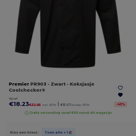
Premier
PR903
- Zwart
- Koksjasje
Coolchecker®
Vanaf
€18.23
|
-
45
%
€32.95
incl. BTW
€15.07
zonder BTW
Gratis verzending vanaf €69 vanuit dit magazijn
Kies een kleur:
Toon alle
+ 1