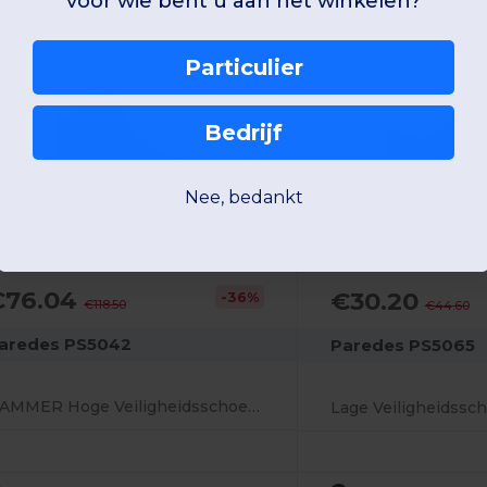
voor wie bent u aan het winkelen?
Particulier
Bedrijf
Nee, bedankt
€76.04
€30.20
-36%
€118.50
€44.60
aredes PS5042
Paredes PS5065
HAMMER Hoge Veiligheidsschoenen
Lage Veiligheidssc