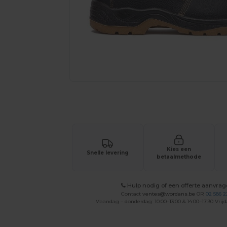
Vraag een offerte op maat aan voor 
Kies een
Snelle levering
betaalmethode
Hulp nodig of een offerte aanvra
Contact
ventes@wordans.be
OR
02 586 2
Maandag – donderdag: 10:00–13:00 & 14:00–17:30 Vrijd