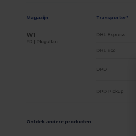
Magazijn
Transporter*
W1
DHL Express
FR | Pluguffan
DHL Eco
DPD
DPD Pickup
Ontdek andere producten