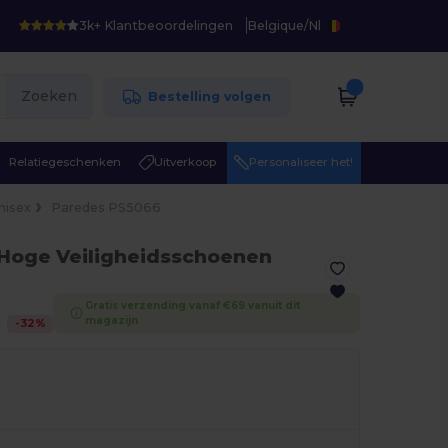
3k+ Klantbeoordelingen
Belgique
/
Nl
Zoeken
Bestelling volgen
Relatiegeschenken
Uitverkoop
Personaliseer het!
nisex
Paredes PS5066
 Hoge Veiligheidsschoenen
Gratis verzending vanaf €69 vanuit dit
magazijn
-
32
%