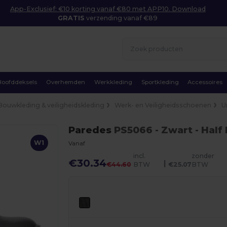
App-Exclusief: €10 korting vanaf €80 met APP10. Download
GRATIS
verzending vanaf €89
Hoofddeksels
Overhemden
Werkkleding
Sportkleding
Accessoires
Bouwkleding & veiligheidskleding
Werk- en Veiligheidsschoenen
U
Paredes
PS5066
- Zwart
- Half
W1
Vanaf
incl.
zonder
€30.34
|
€44.60
BTW
€25.07
BTW