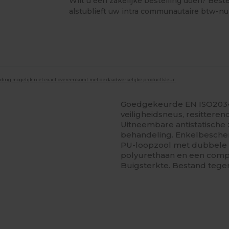
Wilt u een zakelijke bestelling doen? Bestel
alstublieft uw intra communautaire btw-n
lding mogelijk niet exact overeenkomt met de daadwerkelijke productkleur.
Goedgekeurde EN ISO20345-s
veiligheidsneus, resitterend
Uitneembare antistatische 
behandeling. Enkelbesche
PU-loopzool met dubbele 
polyurethaan en een comp
Buigsterkte. Bestand tegen