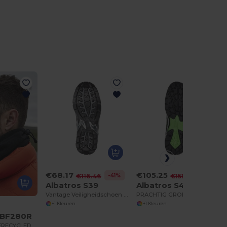
€68.17
€105.25
-41%
-30%
€116.46
€151.28
Albatros S39
Albatros S43
Vantage Veiligheidschoen CTX Lage Snit
PRACHTIG GROEN GH LAAG
+1 Kleuren
+1 Kleuren
d BF280R
SNOOD VAN GERECYCLED FLEECE