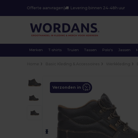
Offerte aanvragen
|
Levering binnen 24-48h uur
Merken
T-shirts
Truien
Tassen
Polo's
Jassen
Home
Basic Kleding & Accessoires
Werkkleding
Verzonden in