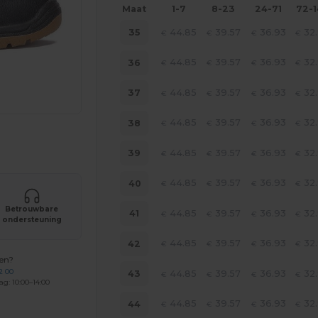
Maat
1-7
8-23
24-71
72-
44.85
39.57
36.93
32
35
€
€
€
€
44.85
39.57
36.93
32
36
€
€
€
€
44.85
39.57
36.93
32
37
€
€
€
€
44.85
39.57
36.93
32
38
€
€
€
€
je producten
44.85
39.57
36.93
32
39
€
€
€
€
44.85
39.57
36.93
32
40
€
€
€
€
Betrouwbare
44.85
39.57
36.93
32
41
€
€
€
€
ondersteuning
44.85
39.57
36.93
32
42
€
€
€
€
gen?
2 00
44.85
39.57
36.93
32
43
€
€
€
€
ag: 10:00–14:00
44.85
39.57
36.93
32
44
€
€
€
€