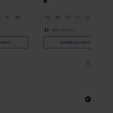
39
40
38
39
40
41
42
43
W1
Frankrijk
roduct
Bekijk product