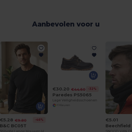
Aanbevolen voor u
€30.20
-32%
€44.60
Paredes PS5065
Lage Veiligheidsschoenen
+1 Kleuren
€5.28
€5.01
-46%
€9.80
B&C BC05T
Beechfiel
Stijlvolle Lange Mouwen Heren T-shirt Comfort