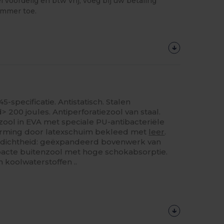
 voordelig en btw vrij, voeg bij uw betaling
ummer toe.
pecificatie. Antistatisch. Stalen
> 200 joules. Antiperforatiezool van staal.
zool in EVA met speciale PU-antibacteriële
rming door latexschuim bekleed met
leer
.
dichtheid: geëxpandeerd bovenwerk van
acte buitenzool met hoge schokabsorptie.
 koolwaterstoffen ..