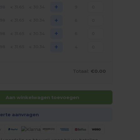
+
.98
31.65
30.34
9
€
€
+
.98
31.65
30.34
6
€
€
+
.98
31.65
30.34
6
€
€
+
.98
31.65
30.34
4
€
€
Totaal:
€0.00
Aan winkelwagen toevoegen
ferte aanvragen