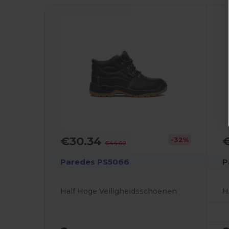
€30.34
-32%
€44.60
Paredes PS5066
P
Half Hoge Veiligheidsschoenen