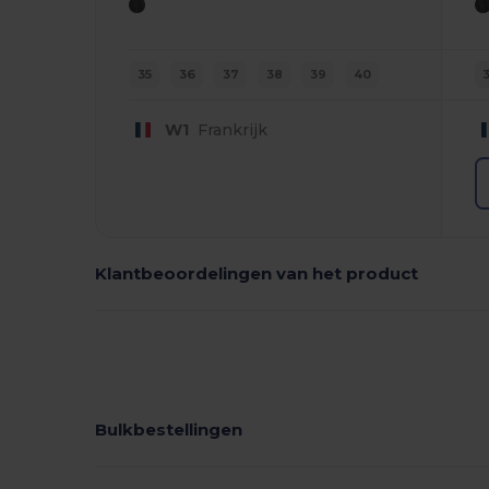
35
36
37
38
39
40
W1
Frankrijk
Klantbeoordelingen van het product
Bulkbestellingen