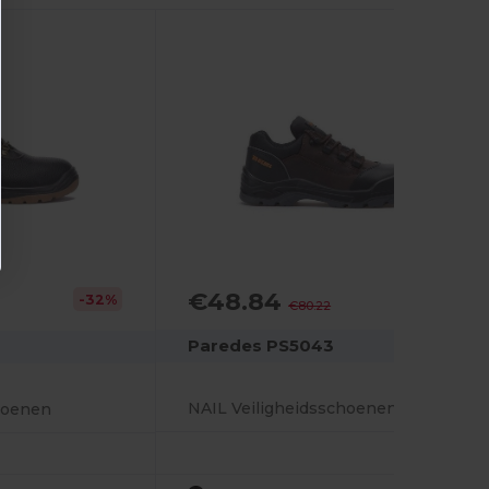
€48.84
-39%
-32%
€80.22
Paredes PS5043
NAIL Veiligheidsschoenen Geaard
hoenen