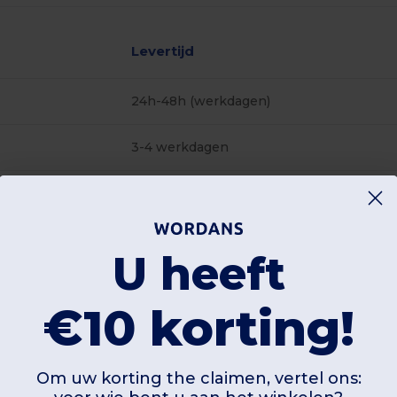
Levertijd
24h-48h (werkdagen)
3-4 werkdagen
48h-72h (werkdagen)
U heeft
48h-72h (werkdagen)
€10 korting!
Om uw korting the claimen, vertel ons: