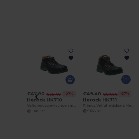
€49.40
€47.80
-27%
€67.60
-27%
€65.40
Herock HK711
Herock HK710
Primus Veiligheidslaars Met Composietneus
Veiligheidswerkschoen met Composiet Neus
+1 Kleuren
+1 Kleuren