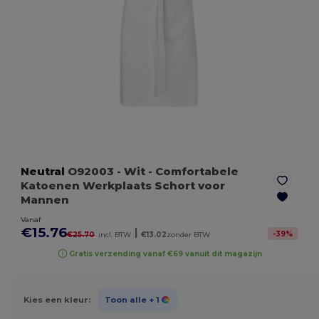
Neutral
O92003
- Wit
- Comfortabele
Katoenen Werkplaats Schort voor
Mannen
Vanaf
€15.76
|
-
39
%
€25.70
incl. BTW
€13.02
zonder BTW
Gratis verzending vanaf €69 vanuit dit magazijn
Kies een kleur:
Toon alle
+ 1