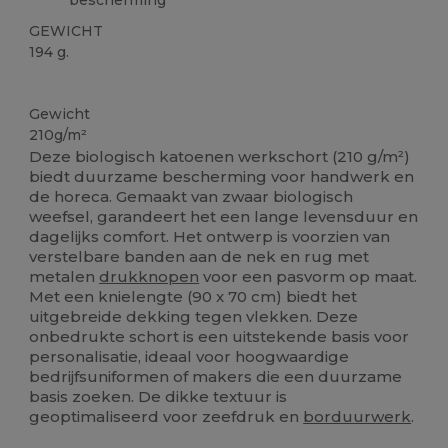
GEWICHT
194 g.
Biologisch
Biologisch
Biologisch
Gewicht
210g/m²
Deze biologisch katoenen werkschort (210 g/m²)
biedt duurzame bescherming voor handwerk en
de horeca. Gemaakt van zwaar biologisch
weefsel, garandeert het een lange levensduur en
dagelijks comfort. Het ontwerp is voorzien van
verstelbare banden aan de nek en rug met
metalen
drukknopen
voor een pasvorm op maat.
Met een knielengte (90 x 70 cm) biedt het
uitgebreide dekking tegen vlekken. Deze
onbedrukte schort is een uitstekende basis voor
personalisatie, ideaal voor hoogwaardige
bedrijfsuniformen of makers die een duurzame
basis zoeken. De dikke textuur is
geoptimaliseerd voor zeefdruk en
borduurwerk
.