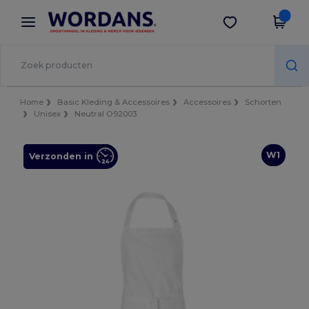
×
Wordans-app
Download app
Betere prijzen in de app!
Home
Basic Kleding & Accessoires
Accessoires
Schorten
Unisex
Neutral O92003
W1
Verzonden in