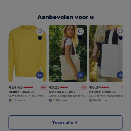
Aanbevolen voor u
€24.43
€5.25
€6.34
€39.80
€7.60
€9.10
-39%
-31%
-30%
Neutral O63001
Neutral O90002
Neutral O90003
Comfortabele Unisex Sweatshirt van Organisch Katoen
Grote Biologische Katoenen Tas met Contrasterende Handvatten
Duurzame Organische Katoenen Shopper Tas
+17 Kleuren
+7 Kleuren
+14 Kleuren
Toon alle