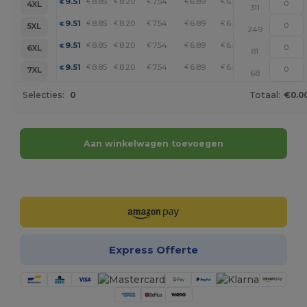
+
9.51
8.85
8.20
7.54
6.89
6.56
€
€
€
€
€
€
4XL
311
+
9.51
8.85
8.20
7.54
6.89
6.56
€
€
€
€
€
€
5XL
249
+
9.51
8.85
8.20
7.54
6.89
6.56
€
€
€
€
€
€
6XL
81
+
9.51
8.85
8.20
7.54
6.89
6.56
€
€
€
€
€
€
7XL
68
Selecties:
0
Totaal:
€0.0
Aan winkelwagen toevoegen
Personaliseer het!
Express Offerte