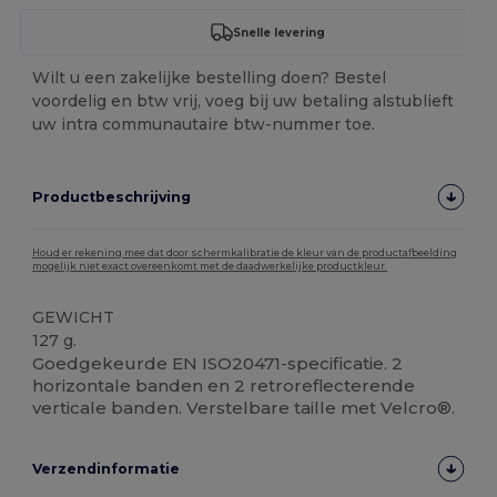
Snelle levering
Wilt u een zakelijke bestelling doen? Bestel
voordelig en btw vrij, voeg bij uw betaling alstublieft
uw intra communautaire btw-nummer toe.
Productbeschrijving
Houd er rekening mee dat door schermkalibratie de kleur van de productafbeelding
mogelijk niet exact overeenkomt met de daadwerkelijke productkleur.
GEWICHT
127 g.
Goedgekeurde EN ISO20471-specificatie. 2
horizontale banden en 2 retroreflecterende
verticale banden. Verstelbare taille met Velcro®.
Verzendinformatie