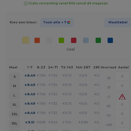
Gratis verzending vanaf €69 vanuit dit magazijn
Kies een kleur:
Toon alle
+ 7
Maattabel
Geel
1-7
8-23
24-71
72-143
144-287
288 +
Meer
Maat
Voorraad
Aantal
+
8.49
7.90
7.32
6.73
6.15
5.86
€
€
€
€
€
€
S
38
+
8.49
7.90
7.32
6.73
6.15
5.86
€
€
€
€
€
€
M
35
+
8.49
7.90
7.32
6.73
6.15
5.86
€
€
€
€
€
€
L
0
+
8.49
7.90
7.32
6.73
6.15
5.86
€
€
€
€
€
€
XL
83
+
8.49
7.90
7.32
6.73
6.15
5.86
€
€
€
€
€
€
2XL
101
+
9.51
8.85
8.20
7.54
6.89
6.56
€
€
€
€
€
€
3XL
489