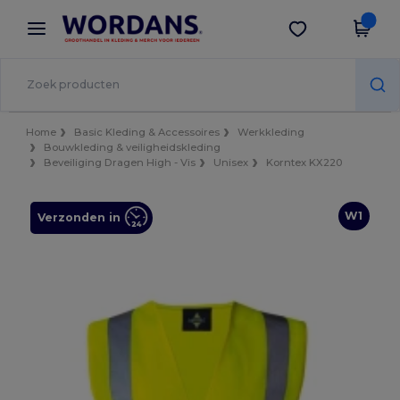
×
Wordans-app
Download app
Betere prijzen in de app!
Home
Basic Kleding & Accessoires
Werkkleding
Bouwkleding & veiligheidskleding
Beveiliging Dragen High - Vis
Unisex
Korntex KX220
W1
Verzonden in