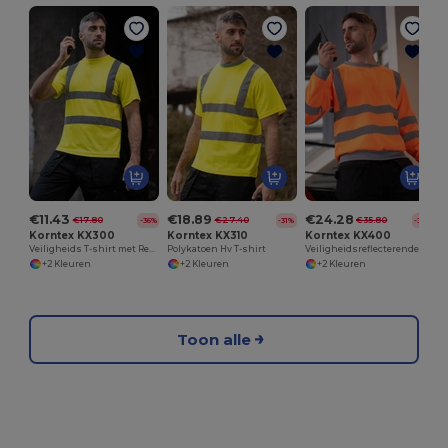
€11.43
€18.89
€24.28
€17.80
€27.40
€35.80
-36%
-31%
-32%
Korntex KX300
Korntex KX310
Korntex KX400
Veiligheids T-shirt met Reflecterende Strepen
Polykatoen Hv T-shirt
Veiligheidsreflecterende Werktrui met Klasse 3 Certificering
+2 Kleuren
+2 Kleuren
+2 Kleuren
Toon alle