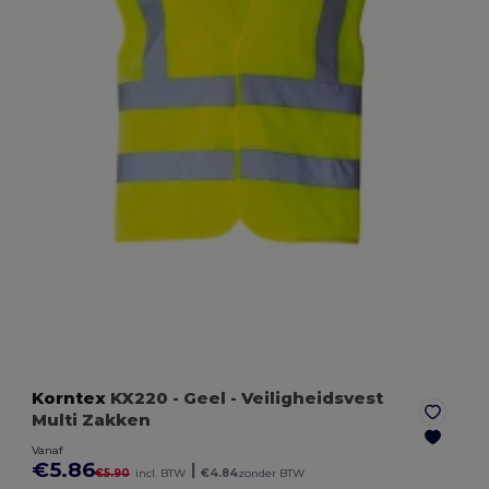
Korntex
KX220
- Geel
- Veiligheidsvest
Multi Zakken
Vanaf
€5.86
|
€5.90
incl. BTW
€4.84
zonder BTW