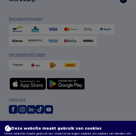
Betaalmethoden
Verzendmethoden
Volg ons
2026. Alle rechten voorbehouden
Deze website maakt gebruik van cookies
Algemene voorwaarden
|
Aanpassingsbeleid
|
Privacybeleid
|
Cookiebeleid
|
Sitemap
Onze website maakt gebruik van zowel onze eigen cookies als cookies van derden om