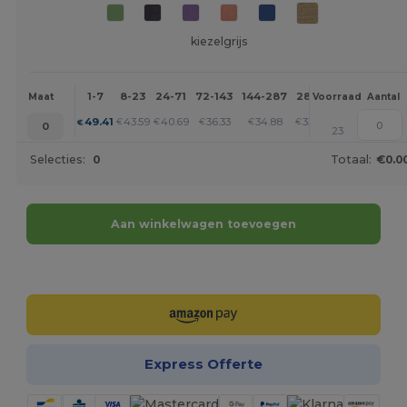
kiezelgrijs
1-7
8-23
24-71
72-143
144-287
288 +
Meer
Maat
Voorraad
Aantal
+
49.41
43.59
40.69
36.33
34.88
33.42
€
€
€
€
€
€
0
23
Selecties:
0
Totaal:
€0.0
Aan winkelwagen toevoegen
Personaliseer het!
Express Offerte