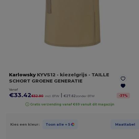
Karlowsky
KYVS12
- kiezelgrijs
- TAILLE
SCHORT GROENE GENERATIE
Vanaf
€33.42
|
-
37
%
€52.90
incl. BTW
€27.62
zonder BTW
Gratis verzending vanaf €69 vanuit dit magazijn
Kies een kleur:
Toon alle
+ 5
Maattabel