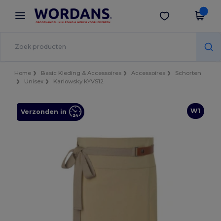
×
Wordans-app
Download app
Betere prijzen in de app!
Home
Basic Kleding & Accessoires
Accessoires
Schorten
Unisex
Karlowsky KYVS12
W1
Verzonden in