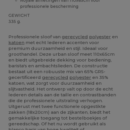
Royale afmetingen van 110x65cm voor
professionele bescherming
GEWICHT
335 g.
Gerecycled
Professionele sloof van
gerecycled
polyester
en
katoen
met echt lederen accenten voor
premium duurzaamheid en stijl. Ideaal voor
groothandel. Deze urban sloof meet 110x65cm
en biedt uitgebreide dekking voor bediening,
barista's en ambachtslieden. De constructie
bestaat uit een robuuste mix van 65% GRS-
gecertificeerd
gerecycled
polyester
en 35%
katoen, wat zorgt voor duurzaamheid en
slijtvastheid. Het ontwerp valt op door de echt
lederen details aan de taille en contrastbanden
die de professionele uitstraling verhogen.
Uitgerust met twee functionele opgestikte
zakken (18x20cm) aan de zijkanten, biedt het
gemakkelijke toegang tot bestelboekjes of
gereedschap. Of het nu wordt gebruikt als
blanco basis van hoge kwaliteit of