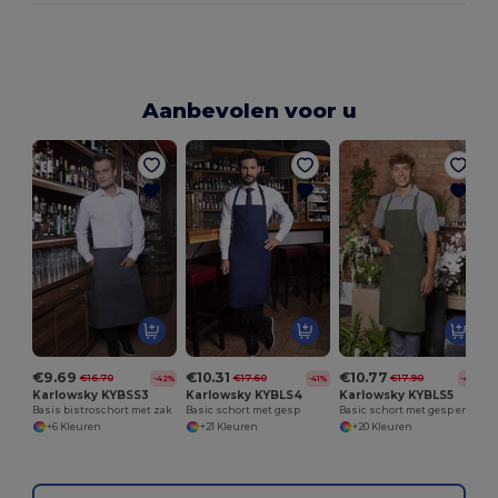
Aanbevolen voor u
€9.69
€10.31
€10.77
€16.70
€17.60
€17.90
-42%
-41%
-40%
Karlowsky KYBSS3
Karlowsky KYBLS4
Karlowsky KYBLS5
Basis bistroschort met zak
Basic schort met gesp
Basic schort met gesp en zak
+6 Kleuren
+21 Kleuren
+20 Kleuren